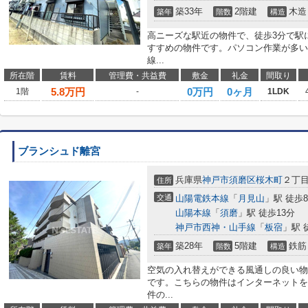
築33年
2階建
木造
築年
階数
構造
高ニーズな駅近の物件で、徒歩3分で駅に
すすめの物件です。パソコン作業が多い
線...
所在階
賃料
管理費・共益費
敷金
礼金
間取り
5.8
万円
0万円
0ヶ月
1階
-
1LDK
ブランシュド離宮
兵庫県
神戸市須磨区
桜木町
２丁
住所
交通
山陽電鉄本線
「
月見山
」駅 徒歩
山陽本線
「
須磨
」駅 徒歩13分
神戸市西神・山手線
「
板宿
」駅 
築28年
5階建
鉄筋
築年
階数
構造
空気の入れ替えができる風通しの良い物
です。こちらの物件はインターネットを
件の...