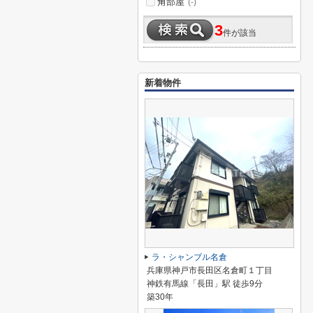
角部屋
(-)
3
件が該当
新着物件
ラ・シャンブル名倉
兵庫県神戸市長田区名倉町１丁目
神鉄有馬線「長田」駅 徒歩9分
築30年