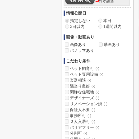
3
件が該当
情報公開日
指定しない
本日
3日以内
1週間以内
画像・動画あり
画像あり
動画あり
パノラマあり
こだわり条件
ペット飼育可
(-)
ペット専用設備
(-)
楽器相談
(-)
陽当り良好
(-)
閑静な住宅地
(-)
デザイナーズ
(-)
リノベーション済
(-)
保証人不要
(-)
事務所可
(-)
２人入居可
(-)
バリアフリー
(-)
分割可
(-)