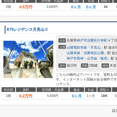
所在階
賃料
管理費・共益費
敷金
礼金
間取り
4.5
万円
0ヶ月
0ヶ月
2階
3,000円
1K
KTIレジデンス月見山Ⅱ
兵庫県
神戸市須磨区
行幸町
４丁
住所
交通
山陽電鉄本線
「
月見山
」駅 徒歩
山陽本線
「
須磨海浜公園
」駅 徒
神戸市西神・山手線
「
板宿
」駅 
築13年
2階建
木造
築年
階数
構造
こちらの物件はアパートです。賃料を1
す。インターネット回線がある物件です
ジデンス...
所在階
賃料
管理費・共益費
敷金
礼金
間取り
6.2
万円
0ヶ月
1階
5,500円
1ヶ月
1DK
3
該