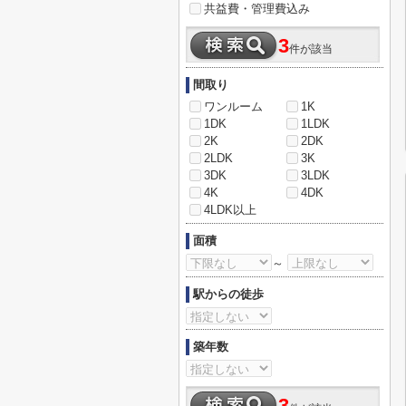
共益費・管理費込み
3
件が該当
間取り
ワンルーム
1K
1DK
1LDK
2K
2DK
2LDK
3K
3DK
3LDK
4K
4DK
4LDK以上
面積
～
駅からの徒歩
築年数