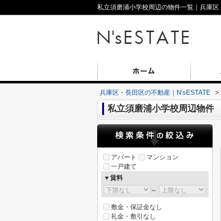
私立須磨浦小学校周辺の物件一覧｜兵庫区・長
兵庫区・長田区の不動産｜N’sESTATE
>
私立須磨浦小学校周辺物件
アパート
マンション
一戸建て
▼賃料
～
敷金・保証金なし
礼金・敷引なし