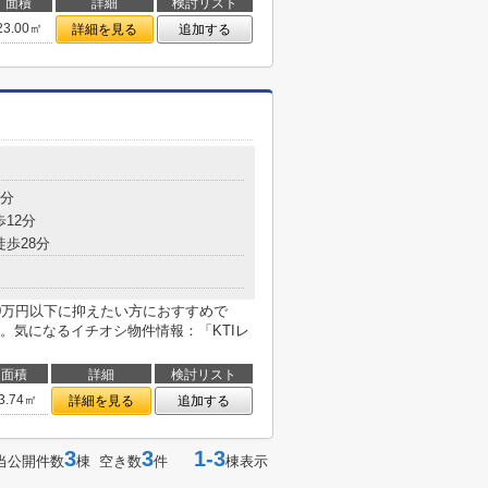
面積
詳細
検討リスト
23.00㎡
詳細を見る
追加する
目
5分
歩12分
徒歩28分
0万円以下に抑えたい方におすすめで
。気になるイチオシ物件情報：「KTIレ
面積
詳細
検討リスト
3.74㎡
詳細を見る
追加する
3
3
1-3
当公開件数
棟 空き数
件
棟表示