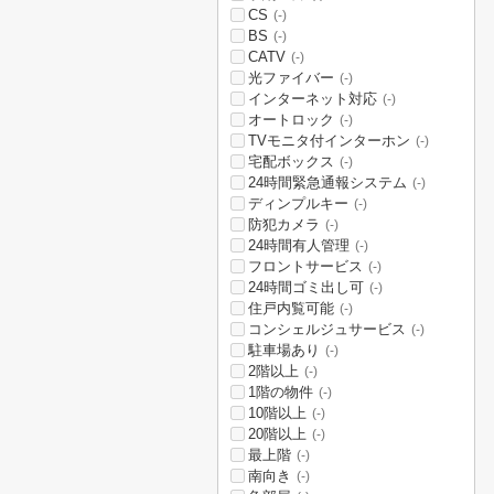
CS
(-)
BS
(-)
CATV
(-)
光ファイバー
(-)
インターネット対応
(-)
オートロック
(-)
TVモニタ付インターホン
(-)
宅配ボックス
(-)
24時間緊急通報システム
(-)
ディンプルキー
(-)
防犯カメラ
(-)
24時間有人管理
(-)
フロントサービス
(-)
24時間ゴミ出し可
(-)
住戸内覧可能
(-)
コンシェルジュサービス
(-)
駐車場あり
(-)
2階以上
(-)
1階の物件
(-)
10階以上
(-)
20階以上
(-)
最上階
(-)
南向き
(-)