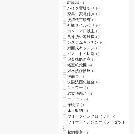
駐輪場
(-)
バイク置場あり
(-)
家具・家電付き
(-)
洗濯機置場有
(-)
外観タイル張り
(-)
コンロ２口以上
(-)
食器洗い乾燥機
(-)
システムキッチン
(-)
対面式キッチン
(-)
バス・トイレ別
(-)
追焚機能浴室
(-)
浴室乾燥機
(-)
温水洗浄便座
(-)
洗面台
(-)
洗髪洗面化粧台
(-)
シャワー
(-)
独立洗面台
(-)
エアコン
(-)
床暖房
(-)
床下収納
(-)
ウォークインクロゼット
(-)
ウォークインシューズクロゼット
(-)
収納豊富
(-)