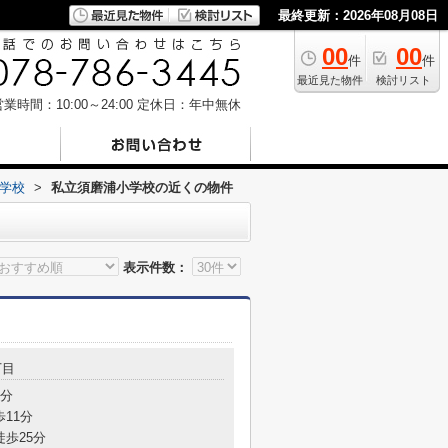
最終更新：2026年08月08日
00
00
件
件
最近見た物件
検討リスト
業時間：10:00～24:00
定休日：年中無休
学校
>
私立須磨浦小学校の近くの物件
表示件数：
丁目
3分
歩11分
徒歩25分