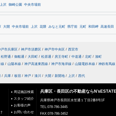
上沢
御崎公園
中央市場前
庫
大開
中央市場前
上沢
花隈
みなと元町
県庁前
元町
和田岬
高速長田
神戸市兵庫区
/
神戸市須磨区
/
神戸市中央区
/
西宮市
松野通
/
御船通
/
大田町
/
松原通
/
房王寺町
/
中道通
/
北町
/
湊町
手線
/
山陽本線
/
神戸高速東西線
/
神戸市海岸線
/
山陽電鉄本線
/
神鉄有馬線
田
/
兵庫
/
板宿
/
神戸
/
湊川
/
大開
/
新開地
/
上沢
/
西代
兵庫区・長田区の不動産ならN’sESTAT
周辺施設検索
スタッフ紹介
兵庫県神戸市長田区水笠通１丁目2番8号1F
お客様の声
TEL:078-786-3445
け
お問い合わせ
FAX:078-786-3452