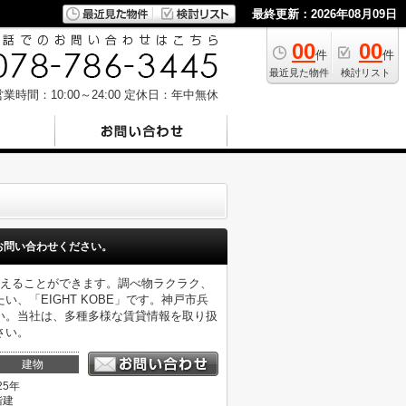
最終更新：2026年08月09日
00
00
件
件
最近見た物件
検討リスト
業時間：10:00～24:00
定休日：年中無休
お問い合わせください。
抑えることができます。調べ物ラクラク、
「EIGHT KOBE」です。神戸市兵
い。当社は、多種多様な賃貸情報を取り扱
さい。
建物
25年
階建