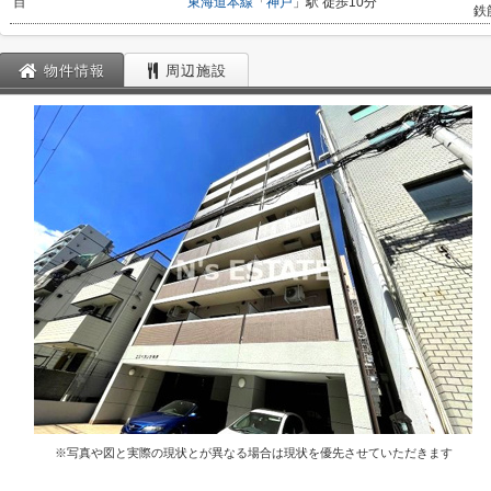
目
東海道本線
「
神戸
」駅 徒歩10分
鉄
物件情報
周辺施設
※写真や図と実際の現状とが異なる場合は現状を優先させていただきます