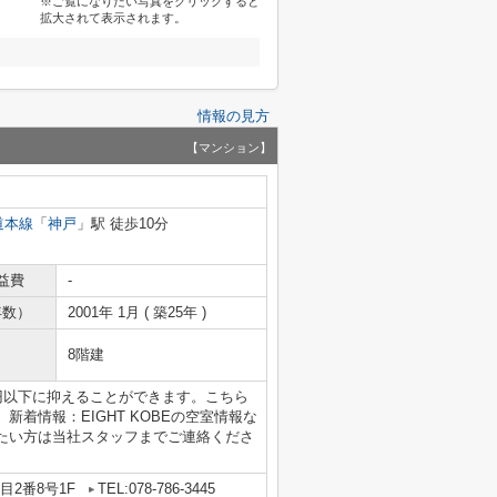
※ご覧になりたい写真をクリックすると
拡大されて表示されます。
情報の見方
【マンション】
道本線
「
神戸
」駅 徒歩10分
益費
-
年数）
2001年 1月 ( 築25年 )
8階建
円以下に抑えることができます。こちら
着情報：EIGHT KOBEの空室情報な
たい方は当社スタッフまでご連絡くださ
。
2番8号1F
TEL:078-786-3445