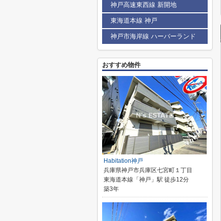
神戸高速東西線 新開地
東海道本線 神戸
神戸市海岸線 ハーバーランド
おすすめ物件
Habitation神戸
兵庫県神戸市兵庫区七宮町１丁目
東海道本線「神戸」駅 徒歩12分
築3年