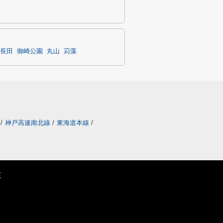
長田
御崎公園
丸山
苅藻
/
神戸高速南北線
/
東海道本線
/
E