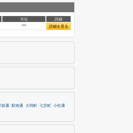
方位
詳細
***
詳細を見る
駅前通
駅南通
大同町
七宮町
小松通