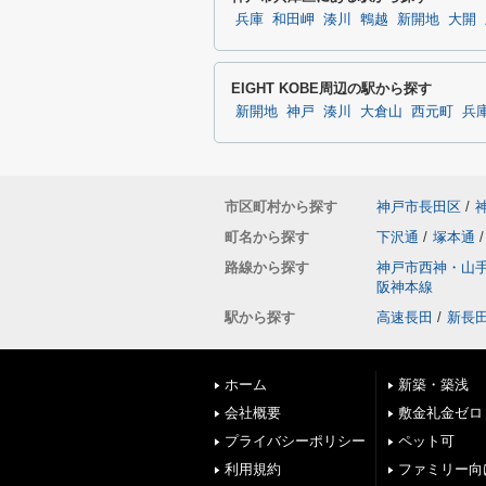
兵庫
和田岬
湊川
鵯越
新開地
大開
EIGHT KOBE周辺の駅から探す
新開地
神戸
湊川
大倉山
西元町
兵
市区町村から探す
神戸市長田区
/
町名から探す
下沢通
/
塚本通
/
路線から探す
神戸市西神・山
阪神本線
駅から探す
高速長田
/
新長
ホーム
新築・築浅
会社概要
敷金礼金ゼロ
プライバシーポリシー
ペット可
利用規約
ファミリー向