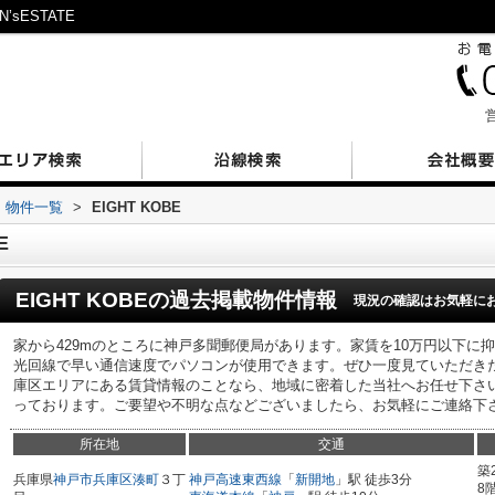
sESTATE
営
物件一覧
>
EIGHT KOBE
E
EIGHT KOBE
の過去掲載物件情報
現況の確認はお気軽に
家から429mのところに神戸多聞郵便局があります。家賃を10万円以下に
光回線で早い通信速度でパソコンが使用できます。ぜひ一度見ていただきたい、
庫区エリアにある賃貸情報のことなら、地域に密着した当社へお任せ下さ
っております。ご要望や不明な点などございましたら、お気軽にご連絡下
所在地
交通
築
兵庫県
神戸市兵庫区
湊町
３丁
神戸高速東西線
「
新開地
」駅 徒歩3分
8