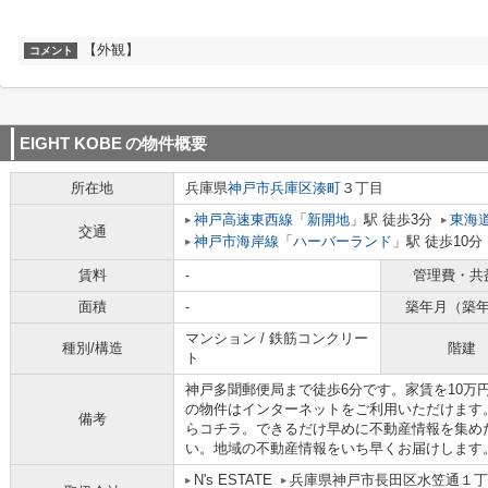
【外観】
コメント
EIGHT KOBE
の物件概要
所在地
兵庫県
神戸市兵庫区
湊町
３丁目
神戸高速東西線
「
新開地
」駅 徒歩3分
東海
交通
神戸市海岸線
「
ハーバーランド
」駅 徒歩10分
賃料
-
管理費・共
面積
-
築年月（築
マンション / 鉄筋コンクリー
種別/構造
階建
ト
神戸多聞郵便局まで徒歩6分です。家賃を10万
の物件はインターネットをご利用いただけます。新
備考
らコチラ。できるだけ早めに不動産情報を集め
い。地域の不動産情報をいち早くお届けします
N's ESTATE
兵庫県神戸市長田区水笠通１丁目