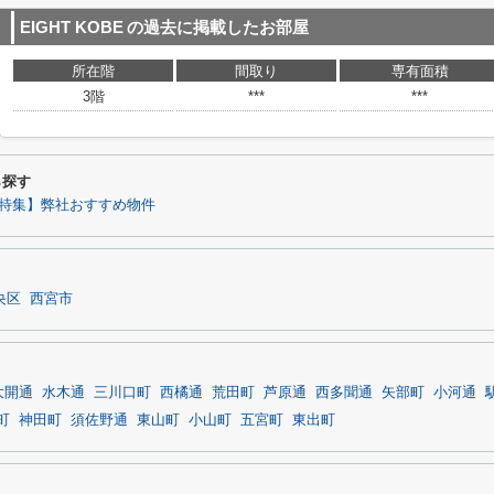
EIGHT KOBE
の過去に掲載したお部屋
所在階
間取り
専有面積
3階
***
***
ら探す
特集】弊社おすすめ物件
央区
西宮市
大開通
水木通
三川口町
西橘通
荒田町
芦原通
西多聞通
矢部町
小河通
町
神田町
須佐野通
東山町
小山町
五宮町
東出町