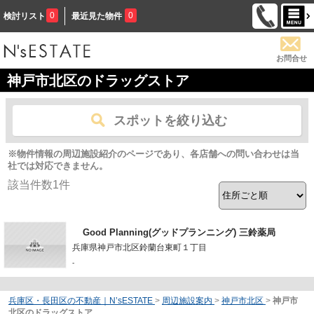
0
0
検討リスト
最近見た物件
お問合せ
神戸市北区のドラッグストア
スポットを絞り込む
※物件情報の周辺施設紹介のページであり、各店舗への問い合わせは当
社では対応できません。
該当件数
1
件
Good Planning(グッドプランニング) 三鈴薬局
兵庫県神戸市北区鈴蘭台東町１丁目
-
兵庫区・長田区の不動産｜N’sESTATE
>
周辺施設案内
>
神戸市北区
>
神戸市
北区のドラッグストア