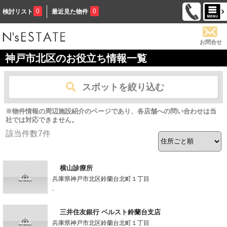
0
0
検討リスト
最近見た物件
お問合せ
神戸市北区のお役立ち情報一覧
スポットを絞り込む
※物件情報の周辺施設紹介のページであり、各店舗への問い合わせは当
社では対応できません。
該当件数
7
件
横山診療所
兵庫県神戸市北区鈴蘭台北町１丁目
-
三井住友銀行 ベルスト鈴蘭台支店
兵庫県神戸市北区鈴蘭台北町１丁目