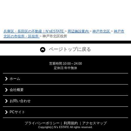
兵庫区・長田区の不動産｜N’sESTATE
>
周辺施設案内
>
神戸市北区
>
神戸市
北区の市役所・区役所
>
神戸市北区役所
ページトップに戻る
営業時間:10:00～24:00
定休日:年中無休
ホーム
会社概要
お問い合わせ
PCサイト
プライバシーポリシー
利用規約
｜アクセスマップ
｜
Copyright(c) N's ESTATE All rights reserved.