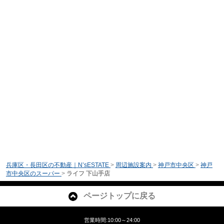
兵庫区・長田区の不動産｜N’sESTATE
>
周辺施設案内
>
神戸市中央区
>
神戸
市中央区のスーパー
>
ライフ 下山手店
ページトップに戻る
営業時間:10:00～24:00