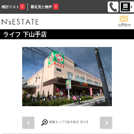
0
0
検討リスト
最近見た物件
お問合せ
ライフ 下山手店
前
次
画像タップで拡大表示【
1
/1】