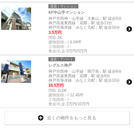
賃貸｜マンション
KF中山手マンション
神戸市西神・山手線「大倉山」駅 徒歩5分
神戸高速東西線「花隈」駅 徒歩13分
神戸市海岸線「みなと元町」駅 徒歩16分
3.5万円
間取:
1K
建物面積:
- / 6.04坪
土地面積:
- / -
敷金/礼金:
0万円/0万円
賃貸｜アパート
レグルス神戸
神戸市西神・山手線「県庁前」駅 徒歩6分
神戸高速東西線「花隈」駅 徒歩8分
神戸市海岸線「みなと元町」駅 徒歩10分
10.5万円
間取:
1LDK
建物面積:
- / 12.45坪
土地面積:
- / -
敷金/礼金:
2万円/10万円
近くの物件をもっと見る