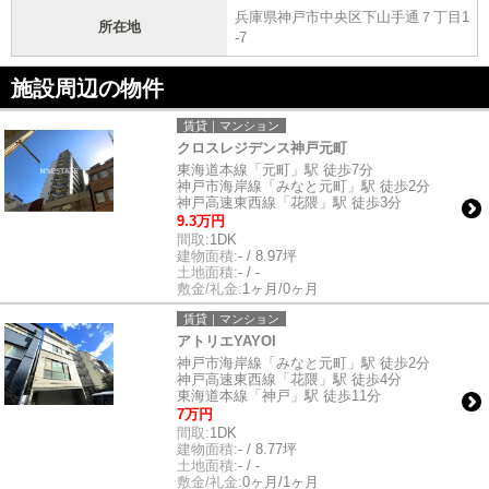
兵庫県神戸市中央区下山手通７丁目1
所在地
-7
施設周辺の物件
賃貸｜マンション
クロスレジデンス神戸元町
東海道本線「元町」駅 徒歩7分
神戸市海岸線「みなと元町」駅 徒歩2分
神戸高速東西線「花隈」駅 徒歩3分
9.3万円
間取:
1DK
建物面積:
- / 8.97坪
土地面積:
- / -
敷金/礼金:
1ヶ月/0ヶ月
賃貸｜マンション
アトリエYAYOI
神戸市海岸線「みなと元町」駅 徒歩2分
神戸高速東西線「花隈」駅 徒歩4分
東海道本線「神戸」駅 徒歩11分
7万円
間取:
1DK
建物面積:
- / 8.77坪
土地面積:
- / -
敷金/礼金:
0ヶ月/1ヶ月