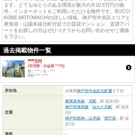
ます。とてもゆとりのある環境が魅力の月10.5万円の物
件。インターネットをご利用いただける物件です。BUCCI
KOBE MOTOMACHIの詳しい情報。神戸市中央区エリアと
東海道・山陽本線元町付近での賃貸マンション、賃貸アパ
ートをお探しの方はぜひコチラからお問い合わせやご連絡
を下さい。
過去掲載物件一覧
***
万円
(管理費・共益費 ***円)
敷：***｜礼：***
8階 / *** / ***
所在地
兵庫県
神戸市中央区
元町通
３丁目
東海道本線
「
元町
」駅 徒歩3分
神戸市海岸線
「
みなと元町
」駅 徒歩
交通
2分
神戸市西神・山手線
「
県庁前
」駅 徒
歩7分
賃料
-