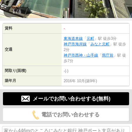
1 / 6
賃料
-
東海道本線
「
元町
」駅 徒歩3分
神戸市海岸線
「
みなと元町
」駅 徒歩
交通
2分
神戸市西神・山手線
「
県庁前
」駅 徒
歩7分
間取り(面積)
-(-)
築年月
2016年 10月(築9年)
メールでお問い合わせする(無料)
電話でお問い合わせする
家から446mのところにみなと銀行 神戸ポート支店があり