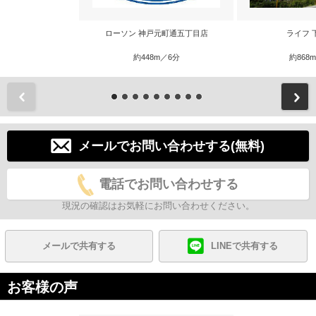
ローソン 神戸元町通五丁目店
ライフ 
約448m／6分
約868
前
メールでお問い合わせする(無料)
電話でお問い合わせする
現況の確認はお気軽にお問い合わせください。
メールで共有する
LINEで共有する
お客様の声