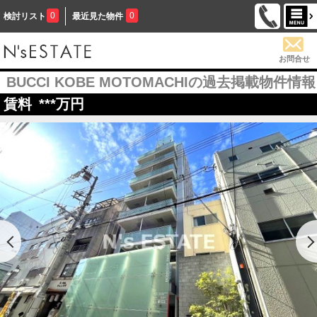
0
0
検討リスト
最近見た物件
お問合せ
BUCCI KOBE MOTOMACHIの過去掲載物件情報
賃料
***
万円