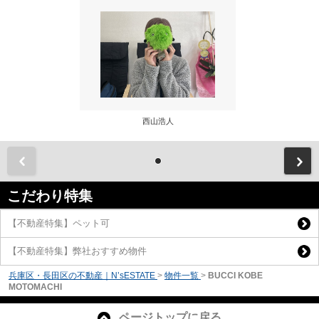
西山浩人
前
こだわり特集
【不動産特集】ペット可
【不動産特集】弊社おすすめ物件
兵庫区・長田区の不動産｜N’sESTATE
>
物件一覧
>
BUCCI KOBE
MOTOMACHI
ページトップに戻る