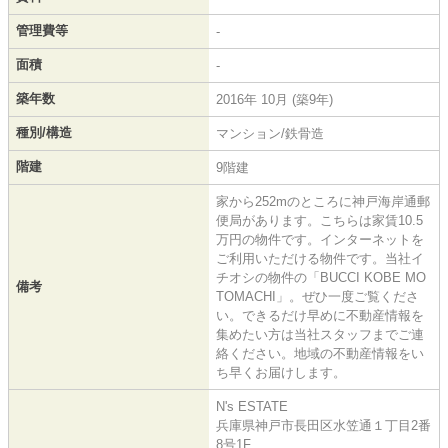
管理費等
-
面積
-
築年数
2016年 10月 (築9年)
種別/構造
マンション/鉄骨造
階建
9階建
家から252mのところに神戸海岸通郵
便局があります。こちらは家賃10.5
万円の物件です。インターネットを
ご利用いただける物件です。当社イ
チオシの物件の「BUCCI KOBE MO
備考
TOMACHI」。ぜひ一度ご覧くださ
い。できるだけ早めに不動産情報を
集めたい方は当社スタッフまでご連
絡ください。地域の不動産情報をい
ち早くお届けします。
N's ESTATE
兵庫県神戸市長田区水笠通１丁目2番
8号1F