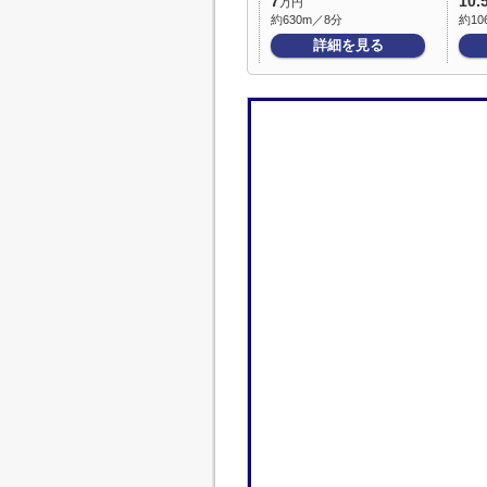
7
10.
万円
約630m／8分
約10
詳細を見る