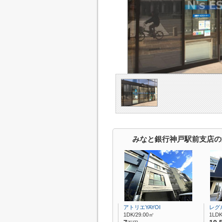
みなと銀行神戸駅前支店の
アトリエYAYOI
レグ
1DK/29.00㎡
1LDK