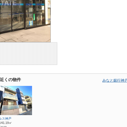
近くの物件
みなと銀行神
ルス神戸
/41.19㎡