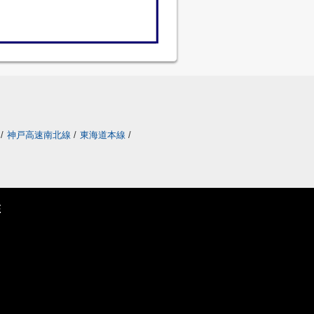
/
神戸高速南北線
/
東海道本線
/
E