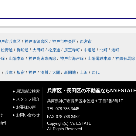
神戸市兵庫区
/
神戸市須磨区
/
神戸市中央区
/
西宮市
松野通
/
御船通
/
大田町
/
松原通
/
房王寺町
/
中道通
/
北町
/
湊町
手線
/
山陽本線
/
神戸高速東西線
/
神戸市海岸線
/
山陽電鉄本線
/
神鉄有馬線
田
/
兵庫
/
板宿
/
神戸
/
湊川
/
大開
/
新開地
/
上沢
/
西代
兵庫区・長田区の不動産ならN’sESTAT
周辺施設検索
スタッフ紹介
兵庫県神戸市長田区水笠通１丁目2番8号1F
お客様の声
TEL:078-786-3445
け
お問い合わせ
FAX:078-786-3452
物件
Copyright(c) N's ESTATE
All Rights Reserved.