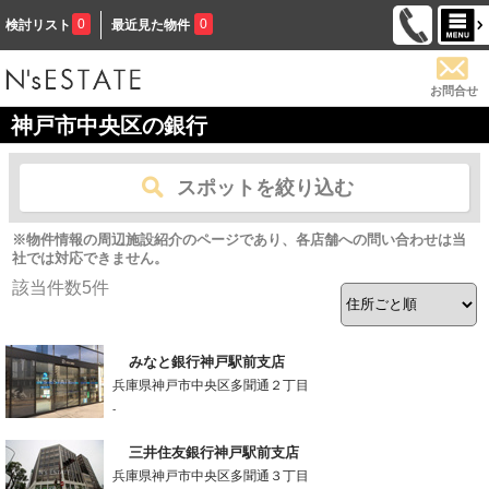
0
0
検討リスト
最近見た物件
お問合せ
神戸市中央区の銀行
スポットを絞り込む
※物件情報の周辺施設紹介のページであり、各店舗への問い合わせは当
社では対応できません。
該当件数
5
件
みなと銀行神戸駅前支店
兵庫県神戸市中央区多聞通２丁目
-
三井住友銀行神戸駅前支店
兵庫県神戸市中央区多聞通３丁目