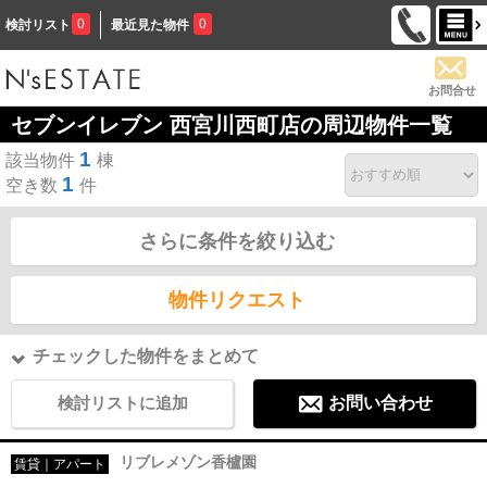
0
0
検討リスト
最近見た物件
お問合せ
セブンイレブン 西宮川西町店の周辺物件一覧
1
該当物件
棟
1
空き数
件
さらに条件を絞り込む
物件リクエスト
チェックした物件をまとめて
検討リストに追加
お問い合わせ
リブレメゾン香櫨園
賃貸｜アパート