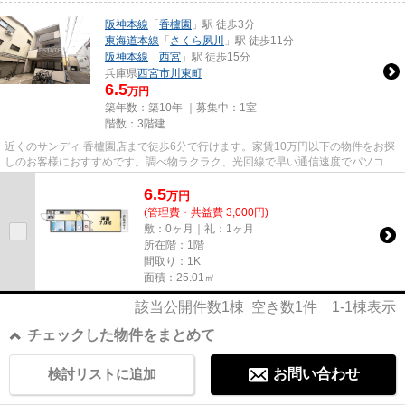
阪神本線
「
香櫨園
」駅 徒歩3分
東海道本線
「
さくら夙川
」駅 徒歩11分
阪神本線
「
西宮
」駅 徒歩15分
兵庫県
西宮市
川東町
6.5
万円
築年数：築10年 ｜募集中：
1室
階数：3階建
近くのサンディ 香櫨園店まで徒歩6分で行けます。家賃10万円以下の物件をお探
しのお客様におすすめです。調べ物ラクラク、光回線で早い通信速度でパソコン
が使用できます。「リブレメ...
6.5
万
円
(管理費・共益費 3,000円)
敷：0ヶ月｜礼：1ヶ月
所在階：1階
間取り：1K
面積：25.01㎡
該当公開件数
1
棟 空き数
1
件
1-1
棟表示
チェックした物件をまとめて
検討リストに追加
お問い合わせ