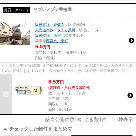
リブレメゾン香櫨園
賃貸｜アパート
阪神本線
「
香櫨園
」駅 徒歩3分
東海道本線
「
さくら夙川
」駅 徒歩11分
阪神本線
「
西宮
」駅 徒歩15分
兵庫県
西宮市
川東町
6.5
万円
築年数：築10年 ｜募集中：
1室
階数：3階建
近くのサンディ 香櫨園店まで徒歩6分で行けます。家賃10万円以下の物件をお探
しのお客様におすすめです。調べ物ラクラク、光回線で早い通信速度でパソコン
が使用できます。「リブレメ...
6.5
万
円
(管理費・共益費 3,000円)
敷：0ヶ月｜礼：1ヶ月
所在階：1階
間取り：1K
面積：25.01㎡
該当公開件数
1
棟 空き数
1
件
1-1
棟表示
チェックした物件をまとめて