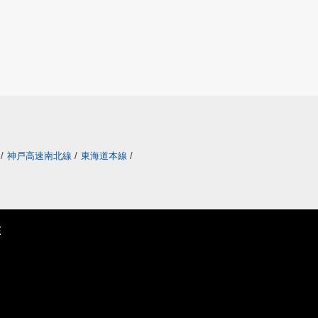
/
神戸高速南北線
/
東海道本線
/
E