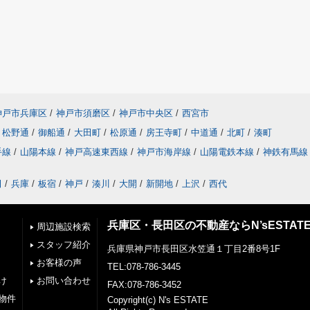
神戸市兵庫区
/
神戸市須磨区
/
神戸市中央区
/
西宮市
松野通
/
御船通
/
大田町
/
松原通
/
房王寺町
/
中道通
/
北町
/
湊町
手線
/
山陽本線
/
神戸高速東西線
/
神戸市海岸線
/
山陽電鉄本線
/
神鉄有馬線
田
/
兵庫
/
板宿
/
神戸
/
湊川
/
大開
/
新開地
/
上沢
/
西代
兵庫区・長田区の不動産ならN’sESTAT
周辺施設検索
スタッフ紹介
兵庫県神戸市長田区水笠通１丁目2番8号1F
お客様の声
TEL:078-786-3445
け
お問い合わせ
FAX:078-786-3452
物件
Copyright(c) N's ESTATE