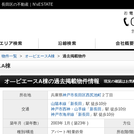
田区の不動産｜N’sESTATE
営
物件一覧
>
オ―ピエースA棟
>
過去掲載物件
A棟
オ―ピエースA棟
の過去掲載物件情報
現況の確認はお気
所在地
兵庫県
神戸市長田区
西尻池町
２丁目
山陽本線
「
新長田
」駅 徒歩10分
交通
神戸市西神・山手線
「
新長田
」駅 徒歩10分
神戸市海岸線
「
新長田
」駅 徒歩10分
築年月（築年数）
2003年 1月 ( 築23年 )
方位
種別/構造
アパート/軽量鉄骨
所在階/階