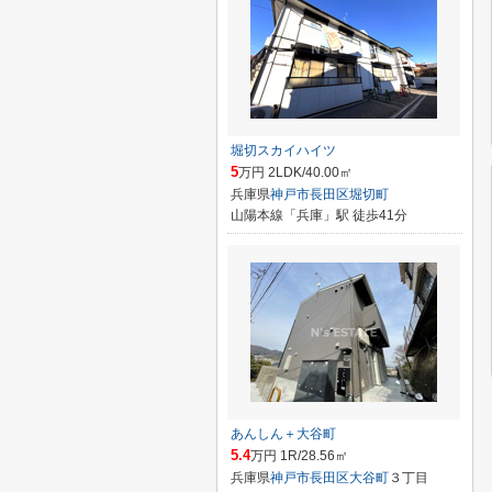
堀切スカイハイツ
5
万円 2LDK/40.00㎡
兵庫県
神戸市長田区
堀切町
山陽本線「兵庫」駅 徒歩41分
あんしん＋大谷町
5.4
万円 1R/28.56㎡
兵庫県
神戸市長田区
大谷町
３丁目