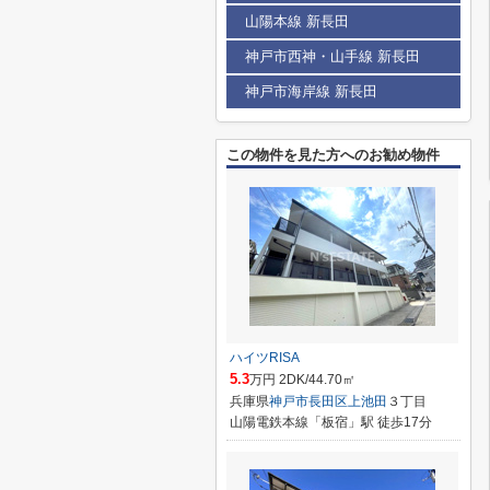
山陽本線 新長田
神戸市西神・山手線 新長田
神戸市海岸線 新長田
この物件を見た方へのお勧め物件
ハイツRISA
5.3
万円 2DK/44.70㎡
兵庫県
神戸市長田区
上池田
３丁目
山陽電鉄本線「板宿」駅 徒歩17分