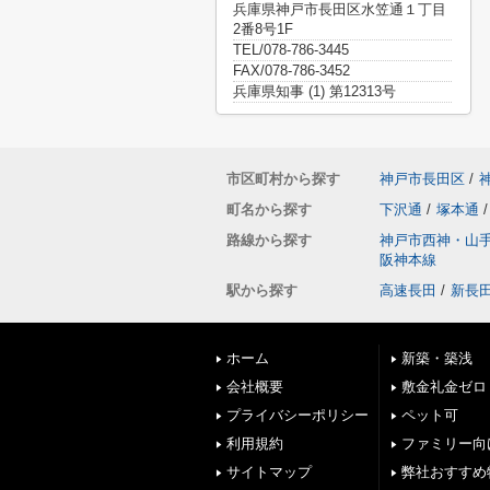
兵庫県神戸市長田区水笠通１丁目
2番8号1F
TEL/078-786-3445
FAX/078-786-3452
兵庫県知事 (1) 第12313号
市区町村から探す
神戸市長田区
/
町名から探す
下沢通
/
塚本通
/
路線から探す
神戸市西神・山
阪神本線
駅から探す
高速長田
/
新長
ホーム
新築・築浅
会社概要
敷金礼金ゼロ
プライバシーポリシー
ペット可
利用規約
ファミリー向
サイトマップ
弊社おすすめ