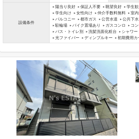
陽当り良好
保証人不要
眺望良好
学生歓
学生向け
女性向け
仲介手数料無料
室内
バルコニー
都市ガス
公営水道
公共下水
設備条件
駐輪場
バイク置場あり
ガスコンロ
コン
バス・トイレ別
洗髪洗面化粧台
シャワー
光ファイバー
ディンプルキー
初期費用カ