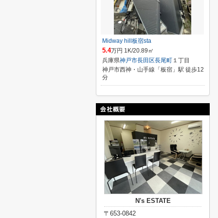
Midway hill板宿sta
5.4
万円 1K/20.89㎡
兵庫県
神戸市長田区
長尾町
１丁目
神戸市西神・山手線「板宿」駅 徒歩12
分
N's ESTATE
〒653-0842