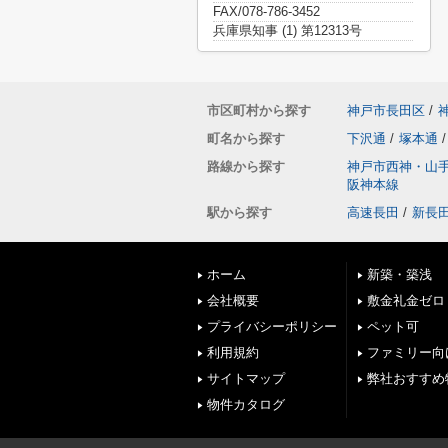
FAX/078-786-3452
兵庫県知事 (1) 第12313号
市区町村から探す
神戸市長田区
/
町名から探す
下沢通
/
塚本通
/
路線から探す
神戸市西神・山
阪神本線
駅から探す
高速長田
/
新長
ホーム
新築・築浅
会社概要
敷金礼金ゼロ
プライバシーポリシー
ペット可
利用規約
ファミリー向
サイトマップ
弊社おすすめ
物件カタログ