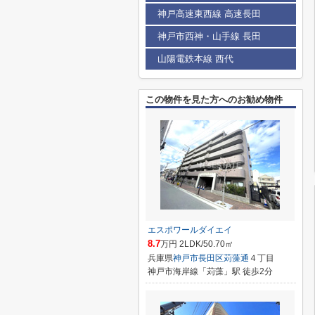
神戸高速東西線 高速長田
神戸市西神・山手線 長田
山陽電鉄本線 西代
この物件を見た方へのお勧め物件
エスポワールダイエイ
8.7
万円 2LDK/50.70㎡
兵庫県
神戸市長田区
苅藻通
４丁目
神戸市海岸線「苅藻」駅 徒歩2分