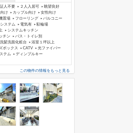
証人不要
２人入居可
眺望良好
生向け
カップル向け
女性向け
機置場
フローリング
バルコニー
気システム
電気有
駐輪場
上
システムキッチン
ッチン
バス・トイレ別
洗髪洗面化粧台
浴室１坪以上
ズボックス
CATV
光ファイバー
システム
ディンプルキー
この物件の情報をもっと見る