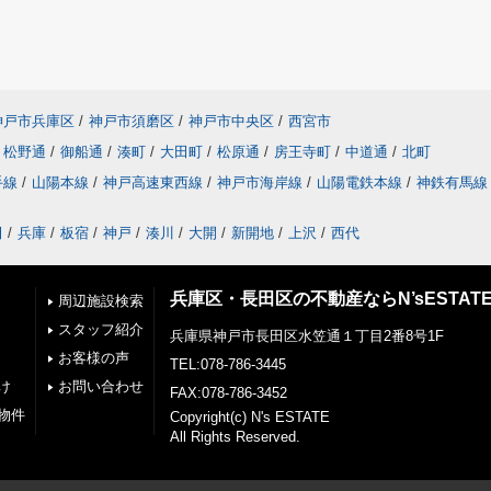
神戸市兵庫区
/
神戸市須磨区
/
神戸市中央区
/
西宮市
松野通
/
御船通
/
湊町
/
大田町
/
松原通
/
房王寺町
/
中道通
/
北町
手線
/
山陽本線
/
神戸高速東西線
/
神戸市海岸線
/
山陽電鉄本線
/
神鉄有馬線
田
/
兵庫
/
板宿
/
神戸
/
湊川
/
大開
/
新開地
/
上沢
/
西代
兵庫区・長田区の不動産ならN’sESTAT
周辺施設検索
スタッフ紹介
兵庫県神戸市長田区水笠通１丁目2番8号1F
お客様の声
TEL:078-786-3445
け
お問い合わせ
FAX:078-786-3452
物件
Copyright(c) N's ESTATE
All Rights Reserved.