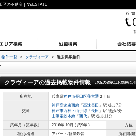
の不動産｜N’sESTATE
営
物件一覧
>
クラヴィーア
>
過去掲載物件
ア
クラヴィーア
の過去掲載物件情報
現況の確認はお気軽にお
所在地
兵庫県
神戸市長田区
蓮宮通
２丁目
神戸高速東西線
「
高速長田
」駅 徒歩7分
交通
神戸市西神・山手線
「
長田
」駅 徒歩7分
山陽電鉄本線
「
西代
」駅 徒歩11分
築年月（築年数）
2016年 10月 ( 築9年 )
方位
種別/構造
アパート/軽量鉄骨
所在階/階