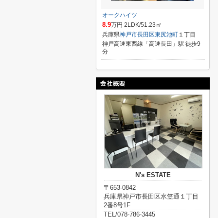
オークハイツ
8.9
万円 2LDK/51.23㎡
兵庫県
神戸市長田区
東尻池町
１丁目
神戸高速東西線「高速長田」駅 徒歩9
分
N's ESTATE
〒653-0842
兵庫県神戸市長田区水笠通１丁目
2番8号1F
TEL/078-786-3445