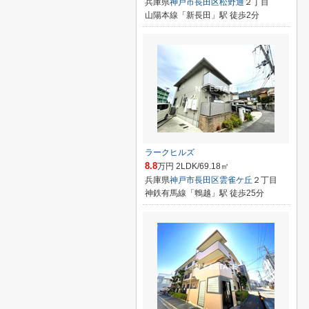
兵庫県
神戸市長田区
松野通
２丁目
山陽本線「新長田」駅 徒歩2分
ラークヒルズ
8.8
万円 2LDK/69.18㎡
兵庫県
神戸市長田区
雲雀ケ丘
２丁目
神鉄有馬線「鵯越」駅 徒歩25分