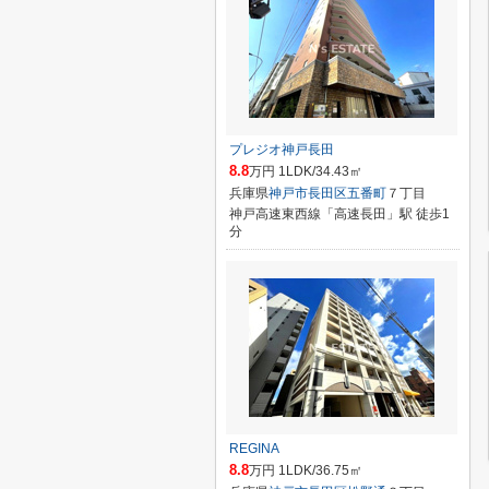
プレジオ神戸長田
8.8
万円 1LDK/34.43㎡
兵庫県
神戸市長田区
五番町
７丁目
神戸高速東西線「高速長田」駅 徒歩1
分
REGINA
8.8
万円 1LDK/36.75㎡