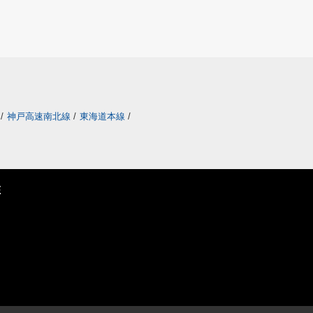
/
神戸高速南北線
/
東海道本線
/
E