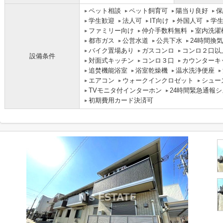
ペット相談
ペット飼育可
陽当り良好
保
学生歓迎
法人可
IT向け
外国人可
学
ファミリー向け
仲介手数料無料
室内洗濯
都市ガス
公営水道
公共下水
24時間換
バイク置場あり
ガスコンロ
コンロ２口以
設備条件
対面式キッチン
コンロ３口
カウンターキ
追焚機能浴室
浴室乾燥機
温水洗浄便座
エアコン
ウォークインクロゼット
シュー
TVモニタ付インターホン
24時間緊急通報
初期費用カード決済可