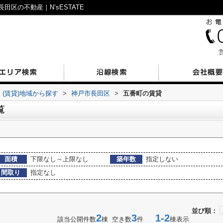
区の不動産｜N’sESTATE
営
(賃貸)地域から探す
>
神戸市長田区
>
五番町の賃貸
覧
面積
下限なし～上限なし
築年数
指定しない
間取り
指定なし
並び順：
2
3
1-2
該当公開件数
棟 空き数
件
棟表示