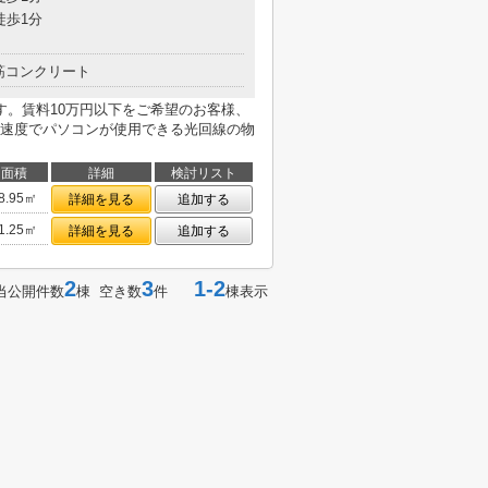
徒歩1分
筋コンクリート
す。賃料10万円以下をご希望のお客様、
速度でパソコンが使用できる光回線の物
面積
詳細
検討リスト
8.95㎡
詳細を見る
追加する
1.25㎡
詳細を見る
追加する
2
3
1-2
当公開件数
棟 空き数
件
棟表示