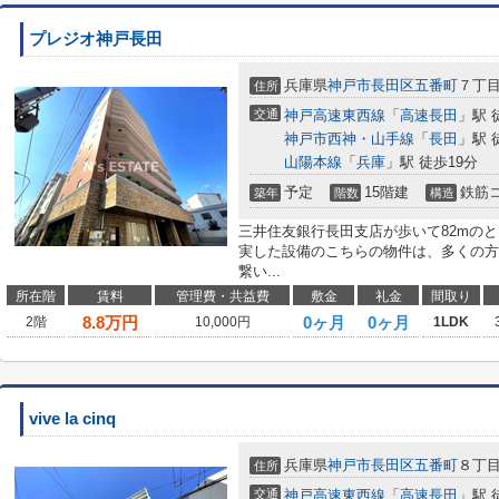
プレジオ神戸長田
兵庫県
神戸市長田区
五番町
７丁
住所
交通
神戸高速東西線
「
高速長田
」駅 
神戸市西神・山手線
「
長田
」駅 
山陽本線
「
兵庫
」駅 徒歩19分
予定
15階建
鉄筋
築年
階数
構造
三井住友銀行長田支店が歩いて82mのと
実した設備のこちらの物件は、多くの方
繋い...
所在階
賃料
管理費・共益費
敷金
礼金
間取り
8.8
万円
0ヶ月
0ヶ月
2階
10,000円
1LDK
vive la cinq
兵庫県
神戸市長田区
五番町
８丁
住所
交通
神戸高速東西線
「
高速長田
」駅 