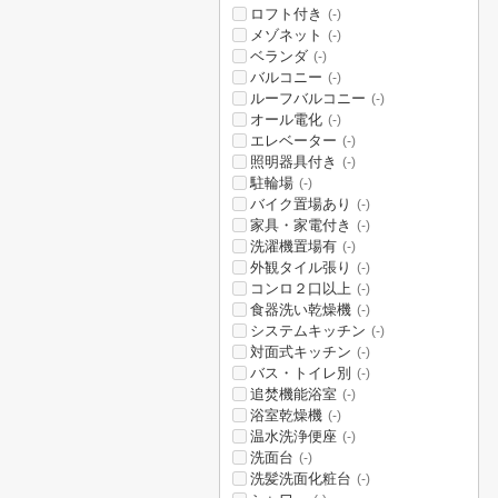
ロフト付き
(-)
メゾネット
(-)
ベランダ
(-)
バルコニー
(-)
ルーフバルコニー
(-)
オール電化
(-)
エレベーター
(-)
照明器具付き
(-)
駐輪場
(-)
バイク置場あり
(-)
家具・家電付き
(-)
洗濯機置場有
(-)
外観タイル張り
(-)
コンロ２口以上
(-)
食器洗い乾燥機
(-)
システムキッチン
(-)
対面式キッチン
(-)
バス・トイレ別
(-)
追焚機能浴室
(-)
浴室乾燥機
(-)
温水洗浄便座
(-)
洗面台
(-)
洗髪洗面化粧台
(-)