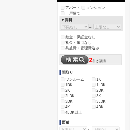
アパート
マンション
一戸建て
▼賃料
～
敷金・保証金なし
礼金・敷引なし
共益費・管理費込み
2
件が該当
間取り
ワンルーム
1K
1DK
1LDK
2K
2DK
2LDK
3K
3DK
3LDK
4K
4DK
4LDK以上
面積
～