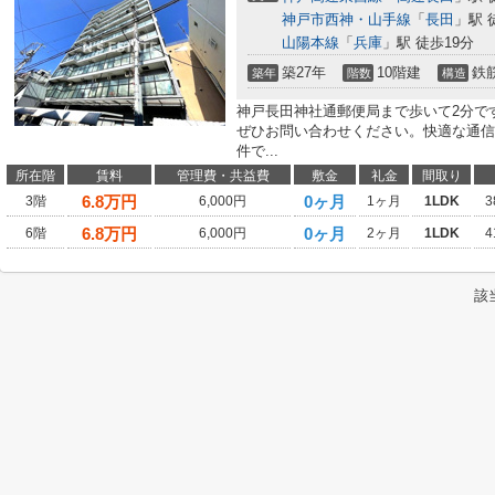
神戸市西神・山手線
「
長田
」駅 
山陽本線
「
兵庫
」駅 徒歩19分
築27年
10階建
鉄
築年
階数
構造
神戸長田神社通郵便局まで歩いて2分で
ぜひお問い合わせください。快適な通信
件で...
所在階
賃料
管理費・共益費
敷金
礼金
間取り
6.8
万円
0ヶ月
3階
6,000円
1ヶ月
1LDK
3
6.8
万円
0ヶ月
6階
6,000円
2ヶ月
1LDK
4
該