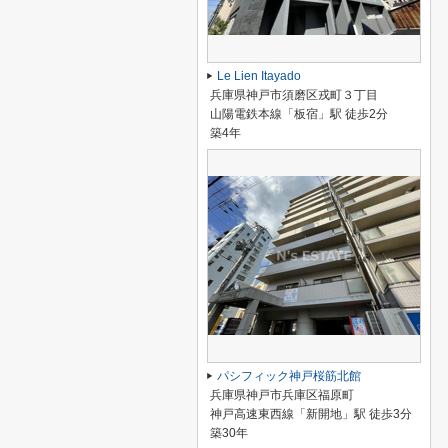
Le Lien Itayado
兵庫県神戸市須磨区戎町３丁目
山陽電鉄本線「板宿」駅 徒歩2分
築4年
パシフィック神戸桜筋北館
兵庫県神戸市兵庫区福原町
神戸高速東西線「新開地」駅 徒歩3分
築30年