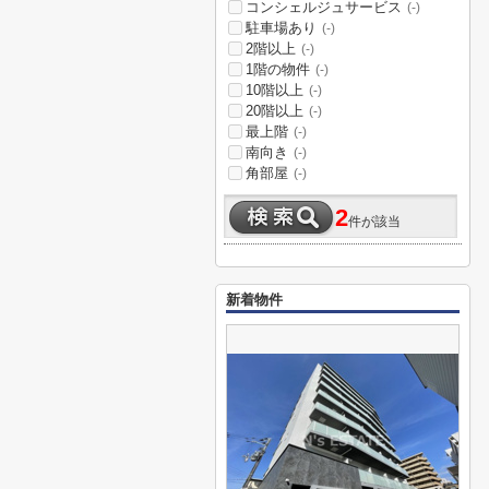
コンシェルジュサービス
(-)
駐車場あり
(-)
2階以上
(-)
1階の物件
(-)
10階以上
(-)
20階以上
(-)
最上階
(-)
南向き
(-)
角部屋
(-)
2
件が該当
新着物件