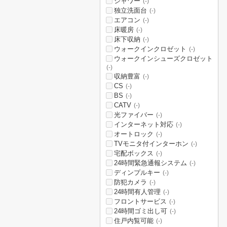
シャワー
(-)
独立洗面台
(-)
エアコン
(-)
床暖房
(-)
床下収納
(-)
ウォークインクロゼット
(-)
ウォークインシューズクロゼット
(-)
収納豊富
(-)
CS
(-)
BS
(-)
CATV
(-)
光ファイバー
(-)
インターネット対応
(-)
オートロック
(-)
TVモニタ付インターホン
(-)
宅配ボックス
(-)
24時間緊急通報システム
(-)
ディンプルキー
(-)
防犯カメラ
(-)
24時間有人管理
(-)
フロントサービス
(-)
24時間ゴミ出し可
(-)
住戸内覧可能
(-)