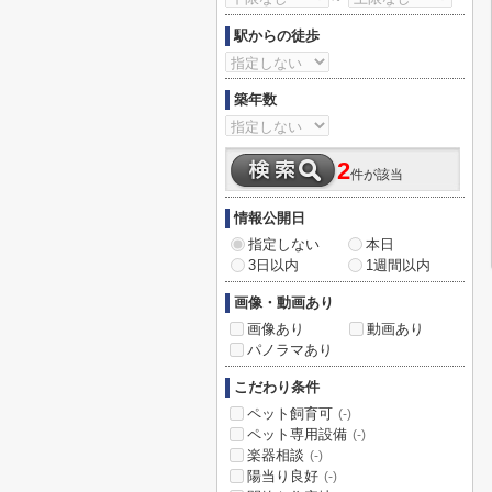
駅からの徒歩
築年数
2
件が該当
情報公開日
指定しない
本日
3日以内
1週間以内
画像・動画あり
画像あり
動画あり
パノラマあり
こだわり条件
ペット飼育可
(-)
ペット専用設備
(-)
楽器相談
(-)
陽当り良好
(-)