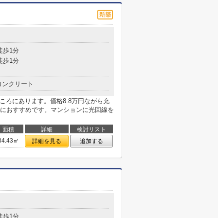
目
徒歩1分
徒歩1分
コンクリート
ころにあります。価格8.8万円ながら充
におすすめです。マンションに光回線を
面積
詳細
検討リスト
34.43㎡
詳細を見る
追加する
目
徒歩1分