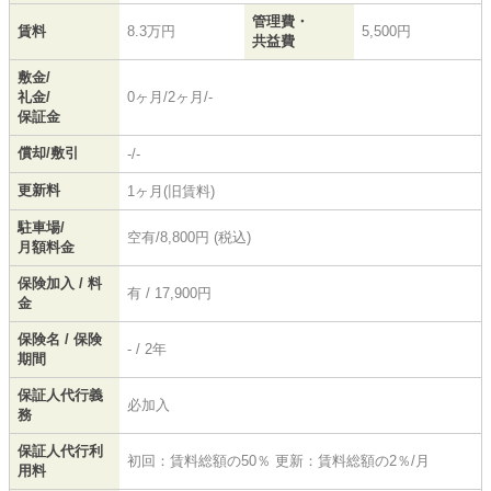
管理費・
賃料
8.3万円
5,500円
共益費
敷金/
礼金/
0ヶ月/2ヶ月/-
保証金
償却/敷引
-/-
更新料
1ヶ月(旧賃料)
駐車場/
空有/8,800円 (税込)
月額料金
保険加入 / 料
有 / 17,900円
金
保険名 / 保険
- / 2年
期間
保証人代行義
必加入
務
保証人代行利
初回：賃料総額の50％ 更新：賃料総額の2％/月
用料