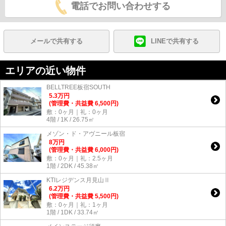
電話でお問い合わせする
メールで共有する
LINEで共有する
エリアの近い物件
BELLTREE板宿SOUTH
5.3
万
円
(管理費・共益費 6,500円)
敷：0ヶ月｜礼：0ヶ月
4階 / 1K / 26.75㎡
メゾン・ド・アヴニール板宿
8
万
円
(管理費・共益費 6,000円)
敷：0ヶ月｜礼：2.5ヶ月
1階 / 2DK / 45.38㎡
KTIレジデンス月見山Ⅱ
6.2
万
円
(管理費・共益費 5,500円)
敷：0ヶ月｜礼：1ヶ月
1階 / 1DK / 33.74㎡