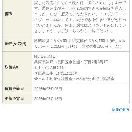
実した設備のこちらの物件は、多くの方におすすめで
す。通信速度が速く時間も節約できる光回線を導入し
備考
ました。ぜひ一度見ていただきたい、「メゾンド・メ
ルヴェーユ須磨」です。納得できる住まい選びを行っ
ていきませんか。住まい環境はより良いものにしてい
きましょう。まずはこちらからご覧ください。
除菌消臭:1万6,500円 鍵交換代:3万3,000円 安心入居
条件(その他)
サポート:1,210円（月額） 自治会費:100円（月額）
N's ESTATE
兵庫県神戸市長田区水笠通１丁目2番8号1F
取扱会社
TEL:078-786-3445
兵庫県知事 (1) 第12313号
全日本不動産保証協会・不動産公正取引協議会
情報更新日
2026年08月06日
更新予定日
2026年08月13日
情報の見方