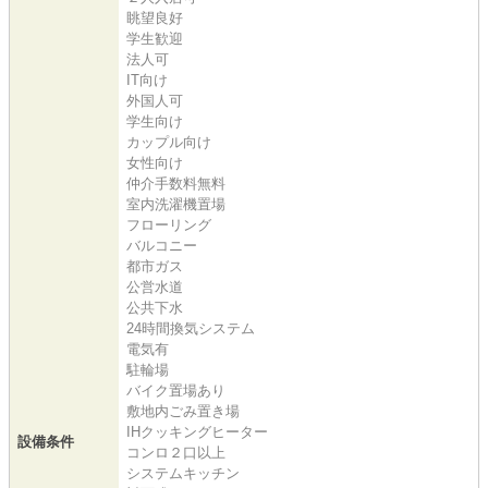
眺望良好
学生歓迎
法人可
IT向け
外国人可
学生向け
カップル向け
女性向け
仲介手数料無料
室内洗濯機置場
フローリング
バルコニー
都市ガス
公営水道
公共下水
24時間換気システム
電気有
駐輪場
バイク置場あり
敷地内ごみ置き場
IHクッキングヒーター
設備条件
コンロ２口以上
システムキッチン