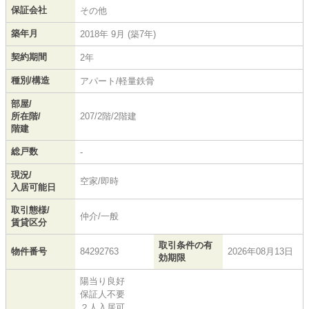
保証会社
その他
築年月
2018年 9月 (築7年)
契約期間
2年
種別/構造
アパート/軽量鉄骨
部屋/
所在階/
207/2階/2階建
階建
総戸数
-
現況/
空家/即時
入居可能日
取引態様/
仲介/一般
賃貸区分
取引条件の有
物件番号
84292763
2026年08月13日
効期限
陽当り良好
保証人不要
２人入居可