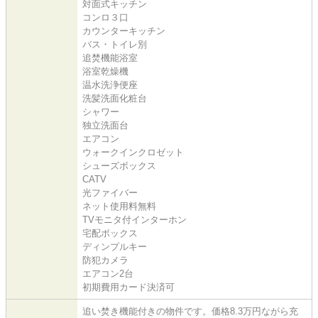
対面式キッチン
コンロ３口
カウンターキッチン
バス・トイレ別
追焚機能浴室
浴室乾燥機
温水洗浄便座
洗髪洗面化粧台
シャワー
独立洗面台
エアコン
ウォークインクロゼット
シューズボックス
CATV
光ファイバー
ネット使用料無料
TVモニタ付インターホン
宅配ボックス
ディンプルキー
防犯カメラ
エアコン2台
初期費用カード決済可
追い焚き機能付きの物件です。価格8.3万円ながら充