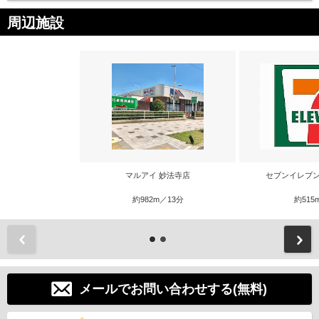
周辺施設
マルアイ 妙法寺店
セブンイレブン
約982m／13分
約515
前
メールでお問い合わせする(無料)