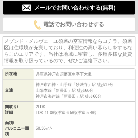
メールでお問い合わせする(無料)
電話でお問い合わせする
メゾンド・メルヴェーユ須磨の空室情報ならコチラ。須磨
区は住環境が充実しており、利便性の高い暮らしをするな
らこのエリアです。当社は地域に密着し、多種多様な賃貸
情報を取り扱っているので、ぜひご連絡下さい。
所在地
兵庫県
神戸市須磨区
車
字下大道
神戸市西神・山手線
「
妙法寺
」駅 徒歩17分
交通
山陽本線
「
新長田
」駅 徒歩66分
神戸市海岸線
「
新長田
」駅 徒歩66分
間取り/
2LDK
詳細
LDK 11.0帖
/
洋室 6.5帖
/
洋室 5.4帖
面積/
バルコニー面
58.36㎡/-
積