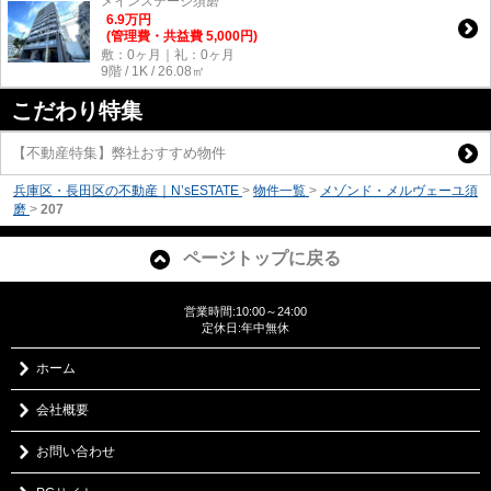
メインステージ須磨
6.9
万
円
(管理費・共益費 5,000円)
敷：0ヶ月｜礼：0ヶ月
9階 / 1K / 26.08㎡
こだわり特集
【不動産特集】弊社おすすめ物件
兵庫区・長田区の不動産｜N’sESTATE
>
物件一覧
>
メゾンド・メルヴェーユ須
磨
>
207
ページトップに戻る
営業時間:10:00～24:00
定休日:年中無休
ホーム
会社概要
お問い合わせ