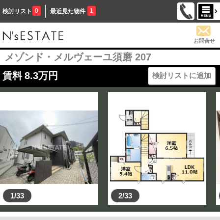
0
1
検討リスト
最近見た物件
お問合せ
メゾンド・メルヴェーユ須磨 207
賃料
8.3
万円
検討リストに追加
1/33
2/33