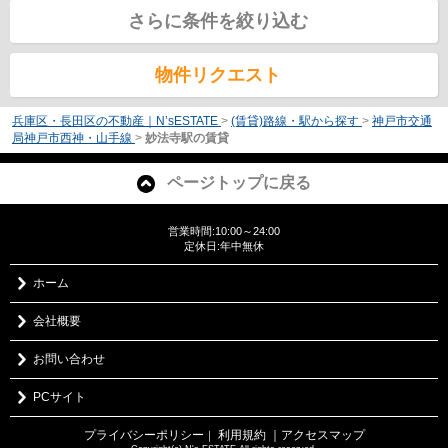
さらに条件を絞り込む
物件リクエスト
兵庫区・長田区の不動産｜N’sESTATE
>
(賃貸)路線・駅から探す
>
神戸市交通
局神戸市西神・山手線
>
妙法寺駅の賃貸
ページトップに戻る
営業時間:10:00～24:00
定休日:年中無休
ホーム
会社概要
お問い合わせ
PCサイト
プライバシーポリシー
利用規約
｜アクセスマップ
｜