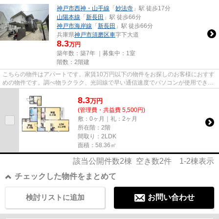
神戸市西神・山手線
「
妙法寺
」駅 徒歩17分
山陽本線
「
新長田
」駅 徒歩66分
神戸市海岸線
「
新長田
」駅 徒歩66分
兵庫県
神戸市須磨区
車
字下大道
8.3
万円
築年数：築7年 ｜募集中：
1室
階数：2階建
こちらの物件はアパートです。家賃10万円以下の物件をお探しのお客様におすす
めの物件です。調べ物ラクラク、光回線で早い通信速度でパソコンが使用できま
す。「メゾンド・メルヴェー...
8.3
万
円
(管理費・共益費 5,500円)
敷：0ヶ月｜礼：2ヶ月
所在階：2階
間取り：2LDK
面積：58.36㎡
該当公開件数
2
棟 空き数
2
件
1-2
棟表示
チェックした物件をまとめて
検討リストに追加
お問い合わせ