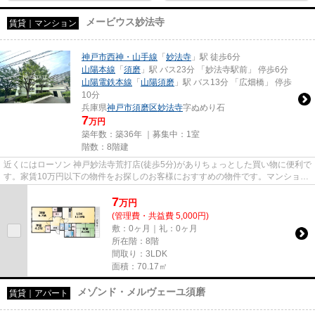
メービウス妙法寺
賃貸｜マンション
神戸市西神・山手線
「
妙法寺
」駅 徒歩6分
山陽本線
「
須磨
」駅 バス23分 「妙法寺駅前」 停歩6分
山陽電鉄本線
「
山陽須磨
」駅 バス13分 「広畑橋」 停歩
10分
兵庫県
神戸市須磨区
妙法寺
字ぬめり石
7
万円
築年数：築36年 ｜募集中：
1室
階数：8階建
近くにはローソン 神戸妙法寺荒打店(徒歩5分)がありちょっとした買い物に便利で
す。家賃10万円以下の物件をお探しのお客様におすすめの物件です。マンション
に光回線を繋いでパソコン...
7
万
円
(管理費・共益費 5,000円)
敷：0ヶ月｜礼：0ヶ月
所在階：8階
間取り：3LDK
面積：70.17㎡
メゾンド・メルヴェーユ須磨
賃貸｜アパート