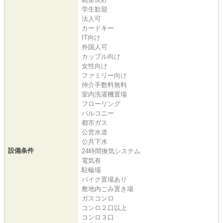
学生歓迎
法人可
カードキー
IT向け
外国人可
カップル向け
女性向け
ファミリー向け
仲介手数料無料
室内洗濯機置場
フローリング
バルコニー
都市ガス
公営水道
公共下水
設備条件
24時間換気システム
電気有
駐輪場
バイク置場あり
敷地内ごみ置き場
ガスコンロ
コンロ２口以上
コンロ３口