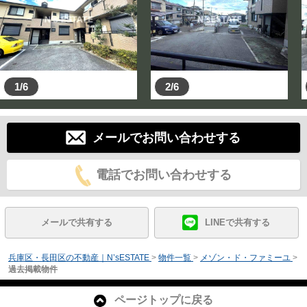
1/6
2/6
メールでお問い合わせする
電話でお問い合わせする
メールで共有する
LINEで共有する
兵庫区・長田区の不動産｜N’sESTATE
>
物件一覧
>
メゾン・ド・ファミーユ
>
過去掲載物件
ページトップに戻る