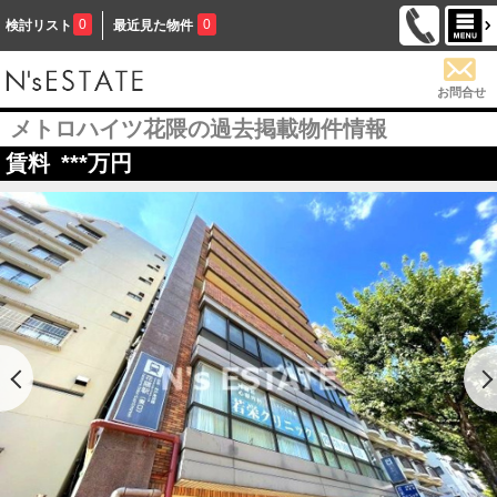
0
0
検討リスト
最近見た物件
お問合せ
メトロハイツ花隈の過去掲載物件情報
賃料
***
万円