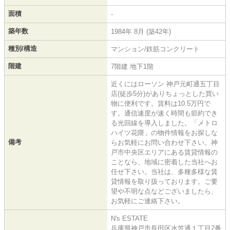
面積
-
築年数
1984年 8月 (築42年)
種別/構造
マンション/鉄筋コンクリート
階建
7階建 地下1階
近くにはローソン 神戸元町通五丁目
店(徒歩5分)がありちょっとした買い
物に便利です。賃料は10.5万円で
す。通信速度が速く時間も節約でき
る光回線を導入しました。「メトロ
ハイツ花隈」の物件情報をお探しな
備考
らお気軽にお問い合わせ下さい。神
戸市中央区エリアにある賃貸情報の
ことなら、地域に密着した当社へお
任せ下さい。当社は、多種多様な賃
貸情報を取り扱っております。ご要
望や不明な点などございましたら、
お気軽にご連絡下さい。
N's ESTATE
兵庫県神戸市長田区水笠通１丁目2番