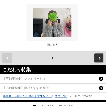
西山浩人
前
こだわり特集
【不動産特集】ファミリー向け
【不動産特集】弊社おすすめ物件
兵庫区・長田区の不動産｜N’sESTATE
>
物件一覧
>
メトロハイツ花隈