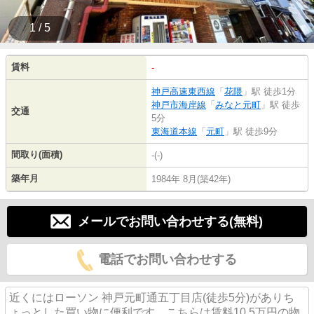
1 / 5
賃料
-
神戸高速東西線
「
花隈
」駅 徒歩1分
神戸市海岸線
「
みなと元町
」駅 徒歩
交通
5分
東海道本線
「
元町
」駅 徒歩9分
間取り(面積)
-(-)
築年月
1984年 8月(築42年)
メールでお問い合わせする(無料)
電話でお問い合わせする
近くにはローソン 神戸元町通五丁目店(徒歩5分)がありち
ょっとした買い物に便利です。こちらは賃料10.5万円の物