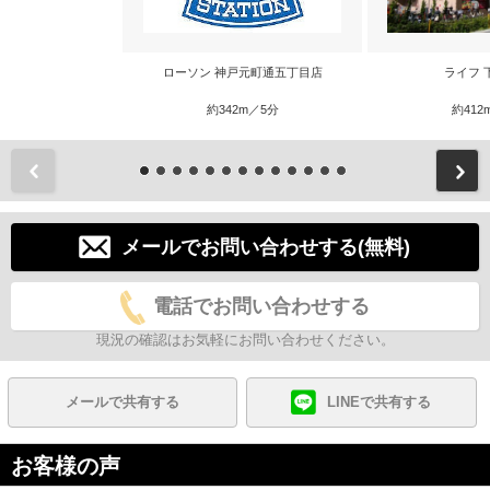
ローソン 神戸元町通五丁目店
ライフ 
約342m／5分
約412
前
メールでお問い合わせする(無料)
電話でお問い合わせする
現況の確認はお気軽にお問い合わせください。
メールで共有する
LINEで共有する
お客様の声