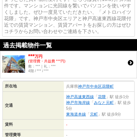
件です。マンションに光回線を繋いでパソコンを使いやす
くしました。ぜひ一度見ていただきたい、「メトロハイツ
花隈」です。神戸市中央区エリアと神戸高速東西線花隈付
近での賃貸マンション、賃貸アパートをお探しの方はぜひ
コチラからお問い合わせやご連絡を下さい。
過去掲載物件一覧
***
万円
(管理費・共益費 ***円)
敷：***｜礼：***
4階 / *** / ***
所在地
兵庫県
神戸市中央区
花隈町
神戸高速東西線
「
花隈
」駅 徒歩1分
神戸市海岸線
「
みなと元町
」駅 徒歩
交通
5分
東海道本線
「
元町
」駅 徒歩9分
賃料
-
管理費等
-