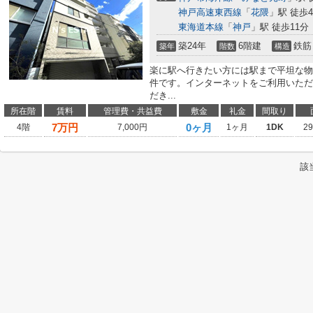
神戸高速東西線
「
花隈
」駅 徒歩
東海道本線
「
神戸
」駅 徒歩11分
築24年
6階建
鉄筋
築年
階数
構造
楽に駅へ行きたい方には駅まで平坦な物
件です。インターネットをご利用いただ
だき...
所在階
賃料
管理費・共益費
敷金
礼金
間取り
7
万円
0ヶ月
4階
7,000円
1ヶ月
1DK
2
該