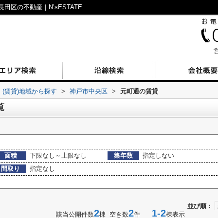
区の不動産｜N’sESTATE
営
(賃貸)地域から探す
>
神戸市中央区
>
元町通の賃貸
覧
面積
下限なし～上限なし
築年数
指定しない
間取り
指定なし
並び順：
2
2
1-2
該当公開件数
棟 空き数
件
棟表示