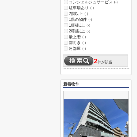
コンシェルジュサービス
(-)
駐車場あり
(-)
2階以上
(-)
1階の物件
(-)
10階以上
(-)
20階以上
(-)
最上階
(-)
南向き
(-)
角部屋
(-)
2
件が該当
新着物件