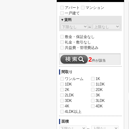
アパート
マンション
一戸建て
▼賃料
～
敷金・保証金なし
礼金・敷引なし
共益費・管理費込み
2
件が該当
間取り
ワンルーム
1K
1DK
1LDK
2K
2DK
2LDK
3K
3DK
3LDK
4K
4DK
4LDK以上
面積
～