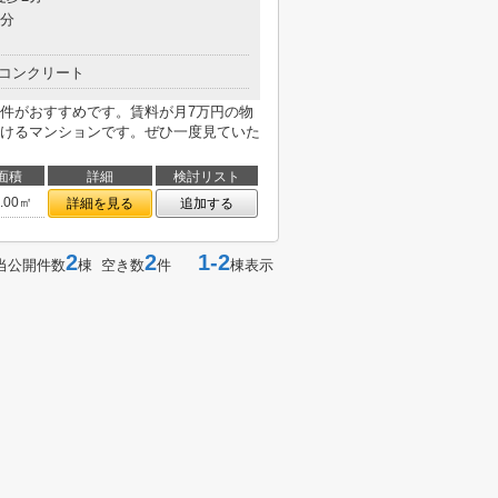
4分
コンクリート
件がおすすめです。賃料が月7万円の物
けるマンションです。ぜひ一度見ていた
面積
詳細
検討リスト
9.00㎡
詳細を見る
追加する
2
2
1-2
当公開件数
棟 空き数
件
棟表示