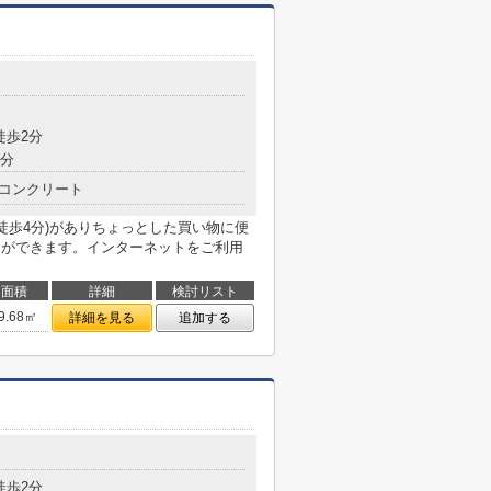
目
徒歩2分
3分
コンクリート
徒歩4分)がありちょっとした買い物に便
とができます。インターネットをご利用
面積
詳細
検討リスト
9.68㎡
詳細を見る
追加する
目
徒歩2分