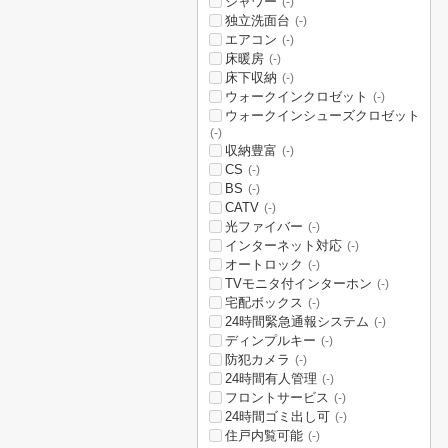
シャワー
(-)
独立洗面台
(-)
エアコン
(-)
床暖房
(-)
床下収納
(-)
ウォークインクロゼット
(-)
ウォークインシューズクロゼット
(-)
収納豊富
(-)
CS
(-)
BS
(-)
CATV
(-)
光ファイバー
(-)
インターネット対応
(-)
オートロック
(-)
TVモニタ付インターホン
(-)
宅配ボックス
(-)
24時間緊急通報システム
(-)
ディンプルキー
(-)
防犯カメラ
(-)
24時間有人管理
(-)
フロントサービス
(-)
24時間ゴミ出し可
(-)
住戸内覧可能
(-)