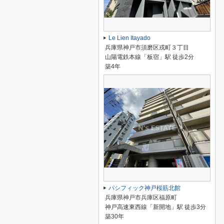
Le Lien Itayado
兵庫県神戸市須磨区戎町３丁目
山陽電鉄本線「板宿」駅 徒歩2分
築4年
パシフィック神戸桜筋北館
兵庫県神戸市兵庫区福原町
神戸高速東西線「新開地」駅 徒歩3分
築30年