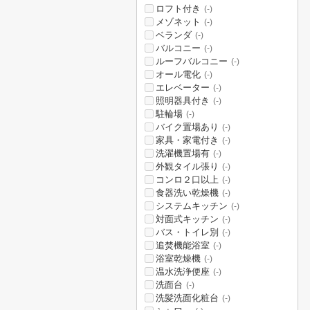
ロフト付き
(-)
メゾネット
(-)
ベランダ
(-)
バルコニー
(-)
ルーフバルコニー
(-)
オール電化
(-)
エレベーター
(-)
照明器具付き
(-)
駐輪場
(-)
バイク置場あり
(-)
家具・家電付き
(-)
洗濯機置場有
(-)
外観タイル張り
(-)
コンロ２口以上
(-)
食器洗い乾燥機
(-)
システムキッチン
(-)
対面式キッチン
(-)
バス・トイレ別
(-)
追焚機能浴室
(-)
浴室乾燥機
(-)
温水洗浄便座
(-)
洗面台
(-)
洗髪洗面化粧台
(-)