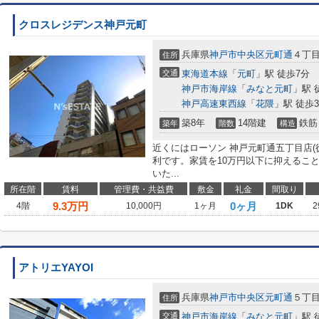
クロスレジデンス神戸元町
兵庫県
神戸市中央区
元町通
４丁
住所
交通
東海道本線
「
元町
」駅 徒歩7分
神戸市海岸線
「
みなと元町
」駅 
神戸高速東西線
「
花隈
」駅 徒歩
築8年
14階建
鉄筋
築年
階数
構造
近くにはローソン 神戸元町通五丁目店(
利です。家賃を10万円以下に抑えるこ
いた...
所在階
賃料
管理費・共益費
敷金
礼金
間取り
9.3
万円
0ヶ月
4階
10,000円
1ヶ月
1DK
2
アトリエYAYOI
兵庫県
神戸市中央区
元町通
５丁
住所
交通
神戸市海岸線
「
みなと元町
」駅 