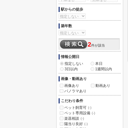
駅からの徒歩
築年数
2
件が該当
情報公開日
指定しない
本日
3日以内
1週間以内
画像・動画あり
画像あり
動画あり
パノラマあり
こだわり条件
ペット飼育可
(-)
ペット専用設備
(-)
楽器相談
(-)
陽当り良好
(-)