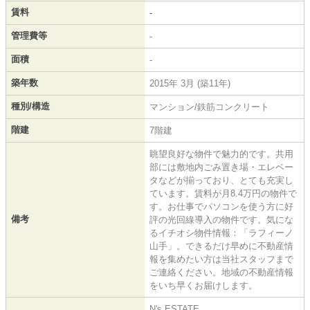
賃料
-
管理費等
-
面積
-
築年数
2015年 3月 (築11年)
種別/構造
マンション/鉄筋コンクリート
階建
7階建
眺望良好な物件で魅力的です。共用
部には敷地内ごみ置き場・エレベー
タなどが揃っており、とても充実し
ています。賃料が月8.4万円の物件で
す。お仕事でパソコンを使う方に好
備考
評の光回線導入の物件です。気にな
るイチオシ物件情報：「ラフィーノ
山手」。できるだけ早めに不動産情
報を集めたい方は当社スタッフまで
ご連絡ください。地域の不動産情報
をいち早くお届けします。
N's ESTATE