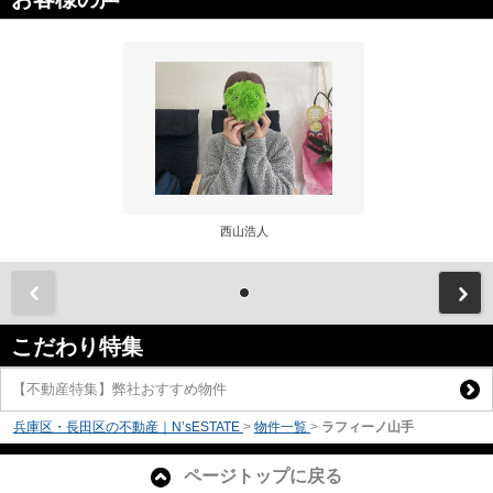
西山浩人
前
こだわり特集
【不動産特集】弊社おすすめ物件
兵庫区・長田区の不動産｜N’sESTATE
>
物件一覧
>
ラフィーノ山手
ページトップに戻る