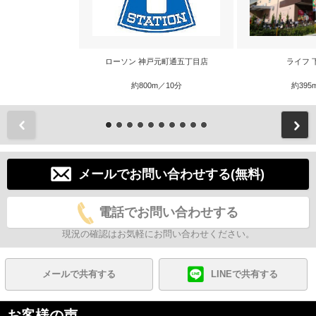
ローソン 神戸元町通五丁目店
ライフ 
約800m／10分
約395
前
メールでお問い合わせする(無料)
電話でお問い合わせする
現況の確認はお気軽にお問い合わせください。
メールで共有する
LINEで共有する
お客様の声