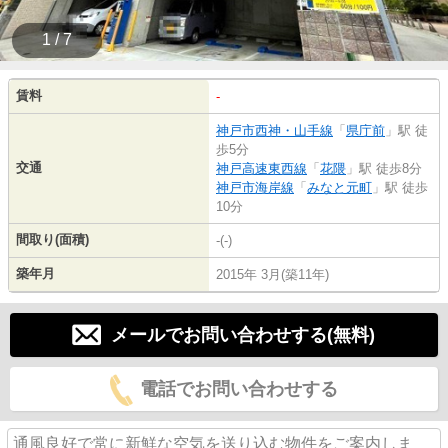
1 / 7
賃料
-
神戸市西神・山手線
「
県庁前
」駅 徒
歩5分
交通
神戸高速東西線
「
花隈
」駅 徒歩8分
神戸市海岸線
「
みなと元町
」駅 徒歩
10分
間取り(面積)
-(-)
築年月
2015年 3月(築11年)
メールでお問い合わせする(無料)
電話でお問い合わせする
通風良好で常に新鮮な空気を送り込む物件をご案内しま