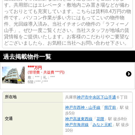
す。共用部にはエレベータ・敷地内ごみ置き場などが備わ
っておりとても充実しています。こちらは賃料8.4万円の物
件です。パソコン作業が多い方にはもってこいの物件物
件、光回線導入済み。当社イチオシの物件の「ラフィーノ
山手」。ぜひ一度ご覧ください。当社スタッフが地域の賃
貸情報をご提供いたします。お客様のこだわりやご要望な
どございましたら、お気軽に当社へお問い合わせ下さい。
過去掲載物件一覧
***
万円
(管理費・共益費 ***円)
敷：***｜礼：***
6階 / *** / ***
所在地
兵庫県
神戸市中央区
下山手通
６丁目
神戸市西神・山手線
「
県庁前
」駅 徒
歩5分
交通
神戸高速東西線
「
花隈
」駅 徒歩8分
神戸市海岸線
「
みなと元町
」駅 徒歩
10分