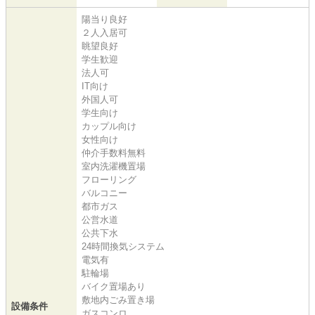
陽当り良好
２人入居可
眺望良好
学生歓迎
法人可
IT向け
外国人可
学生向け
カップル向け
女性向け
仲介手数料無料
室内洗濯機置場
フローリング
バルコニー
都市ガス
公営水道
公共下水
24時間換気システム
電気有
駐輪場
バイク置場あり
敷地内ごみ置き場
設備条件
ガスコンロ