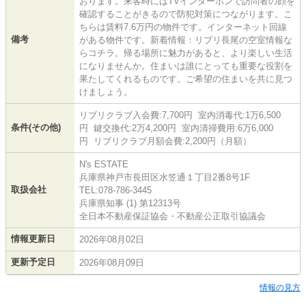
おります。来客時にはTVインターホンで訪問者の顔を
確認することがきるので防犯対策につながります。こ
ちらは賃料7.6万円の物件です。インターネット回線
備考
がある物件です。新着情報：リブリ長尾の空室情報な
らコチラ。帰る場所に魅力があると、より楽しい生活
になりませんか。住まいは誰にとっても重要な役割を
果たしてくれるものです。ご希望の住まいを共に見つ
けましょう。
リブリクラブ入会費:7,700円 室内消毒代:1万6,500
条件(その他)
円 鍵交換代:2万4,200円 室内清掃費用:6万6,000
円 リブリクラブ月額会費:2,200円（月額）
N's ESTATE
兵庫県神戸市長田区水笠通１丁目2番8号1F
取扱会社
TEL:078-786-3445
兵庫県知事 (1) 第12313号
全日本不動産保証協会・不動産公正取引協議会
情報更新日
2026年08月02日
更新予定日
2026年08月09日
情報の見方