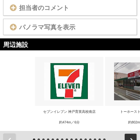
担当者のコメント
パノラマ写真を表示
周辺施設
セブンイレブン 神戸育英高校南店
トーホースト
約474m／6分
約802
前