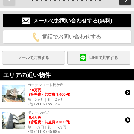
メールでお問い合わせする(無料)
電話でお問い合わせする
メールで共有する
LINEで共有する
エリアの近い物件
ガーデンコート楠ケ丘
7.8
万
円
(管理費・共益費 8,000円)
敷：0ヶ月｜礼：2ヶ月
2階 / 2LDK / 55.13㎡
ボナール蓮宮
9.4
万
円
(管理費・共益費 8,000円)
敷：3万円｜礼：15万円
3階 / 1LDK / 45.68㎡