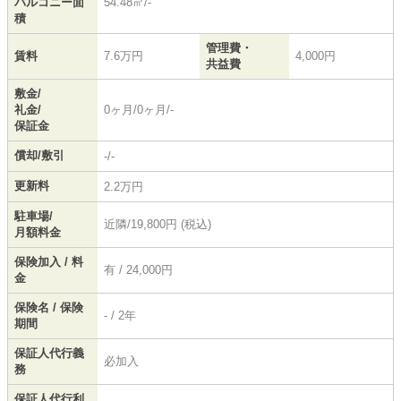
バルコニー面
54.48㎡/-
積
管理費・
賃料
7.6万円
4,000円
共益費
敷金/
礼金/
0ヶ月/0ヶ月/-
保証金
償却/敷引
-/-
更新料
2.2万円
駐車場/
近隣/19,800円 (税込)
月額料金
保険加入 / 料
有 / 24,000円
金
保険名 / 保険
- / 2年
期間
保証人代行義
必加入
務
保証人代行利