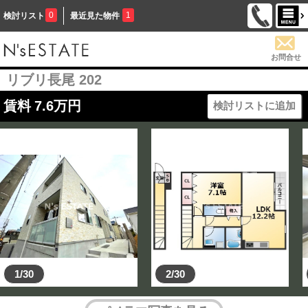
0
1
検討リスト
最近見た物件
お問合せ
リブリ長尾 202
賃料
7.6
万円
検討リストに追加
1/30
2/30