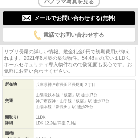
パノラマ写真を見る
メールでお問い合わせする(無料)
電話でお問い合わせする
リブリ長尾の詳しい情報。敷金礼金0円で初期費用が抑え
れます。2021年6月築の築浅物件。54.48㎡の広い１LDK。
ホームセキュリティ導入物件なので防犯面も安心です。お
気軽にお問い合わせください。
所在地
兵庫県
神戸市長田区
長尾町
２丁目
山陽電鉄本線
「
板宿
」駅 徒歩17分
交通
神戸市西神・山手線
「
板宿
」駅 徒歩17分
山陽本線
「
新長田
」駅 徒歩25分
間取り/
1LDK
詳細
LDK 12.2帖
/
洋室 7.1帖
面積/