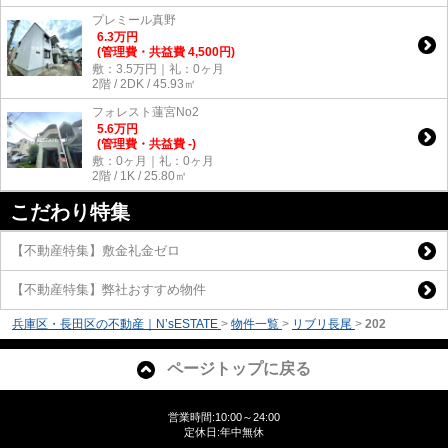
プレミール真野
6.3
万
円
(管理費・共益費 4,500円)
敷：3.5万円｜礼：0ヶ月
2階 / 2DK / 45.93㎡
フォレスト蓮宮No2
5.6
万
円
(管理費・共益費 -)
敷：0ヶ月｜礼：0ヶ月
2階 / 1K / 25.80㎡
こだわり特集
【不動産特集】敷金礼金ゼロ
【不動産特集】弊社おすすめ物件
兵庫区・長田区の不動産｜N’sESTATE
>
物件一覧
>
リブリ長尾
>
202
ページトップに戻る
営業時間:10:00～24:00
定休日:年中無休