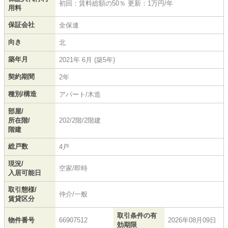
初回：賃料総額の50％ 更新：1万円/年
用料
保証会社
全保連
向き
北
築年月
2021年 6月 (築5年)
契約期間
2年
種別/構造
アパート/木造
部屋/
所在階/
202/2階/2階建
階建
総戸数
4戸
現況/
空家/即時
入居可能日
取引態様/
仲介/一般
賃貸区分
取引条件の有
物件番号
66907512
2026年08月09日
効期限