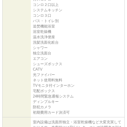
コンロ２口以上
システムキッチン
コンロ３口
バス・トイレ別
追焚機能浴室
浴室乾燥機
温水洗浄便座
洗髪洗面化粧台
シャワー
独立洗面台
エアコン
シューズボックス
CATV
光ファイバー
ネット使用料無料
TVモニタ付インターホン
宅配ボックス
24時間緊急通報システム
ディンプルキー
防犯カメラ
初期費用カード決済可
室内設備は洗面所独立・浴室乾燥機など大変充実して