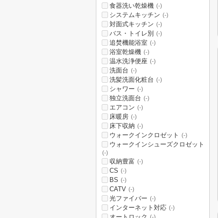
食器洗い乾燥機
(-)
システムキッチン
(-)
対面式キッチン
(-)
バス・トイレ別
(-)
追焚機能浴室
(-)
浴室乾燥機
(-)
温水洗浄便座
(-)
洗面台
(-)
洗髪洗面化粧台
(-)
シャワー
(-)
独立洗面台
(-)
エアコン
(-)
床暖房
(-)
床下収納
(-)
ウォークインクロゼット
(-)
ウォークインシューズクロゼット
(-)
収納豊富
(-)
CS
(-)
BS
(-)
CATV
(-)
光ファイバー
(-)
インターネット対応
(-)
オートロック
(-)