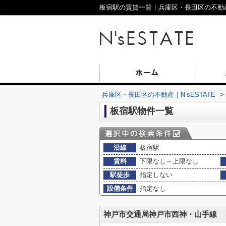
板宿駅の賃貸一覧｜兵庫区・長田区の不動産｜N
兵庫区・長田区の不動産｜N’sESTATE
>
板宿駅物件一覧
沿線
板宿駅
賃料
下限なし～上限なし
駅徒歩
指定しない
設備条件
指定なし
神戸市交通局神戸市西神・山手線