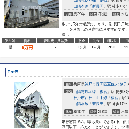
山陽電鉄本線
「
板宿
」駅 徒歩10
山陽本線
「
新長田
」駅 徒歩13分
築29年
2階建
木造
築年
階数
構造
歩いて5分の場所に、キリン堂 長田戸崎
ートをお探しのお客様におすすめです。
線...
所在階
賃料
管理費・共益費
敷金
礼金
間取り
6
万円
1階
-
1ヶ月
1ヶ月
2DK
44
Praf5
兵庫県
神戸市長田区
五位ノ池町
住所
交通
山陽電鉄本線
「
板宿
」駅 徒歩8分
神戸市西神・山手線
「
板宿
」駅 
山陽本線
「
新長田
」駅 徒歩17分
築10年
3階建
木造
築年
階数
構造
銀行窓口での用事も楽にできる(神戸信用
万円以下に抑えることができます。快適