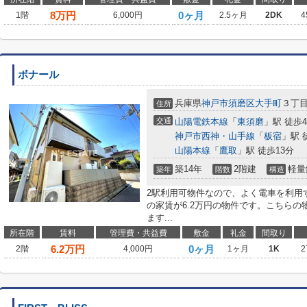
8
万円
0ヶ月
1階
6,000円
2.5ヶ月
2DK
4
ボナール
兵庫県
神戸市須磨区
大手町
３丁
住所
交通
山陽電鉄本線
「
東須磨
」駅 徒歩
神戸市西神・山手線
「
板宿
」駅 
山陽本線
「
鷹取
」駅 徒歩13分
築14年
2階建
軽量
築年
階数
構造
2駅利用可物件なので、よく電車を利用
の家賃が6.2万円の物件です。こちら
ます...
所在階
賃料
管理費・共益費
敷金
礼金
間取り
6.2
万円
0ヶ月
2階
4,000円
1ヶ月
1K
2