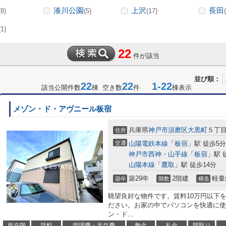
湊川公園
上沢
長田
(8)
(5)
(17)
(1)
22
件が該当
並び順：
22
22
1-22
該当公開件数
棟 空き数
件
棟表示
メゾン・ド・アヴニール板宿
兵庫県
神戸市須磨区
大黒町
５丁
住所
交通
山陽電鉄本線
「
板宿
」駅 徒歩5分
神戸市西神・山手線
「
板宿
」駅 
山陽本線
「
鷹取
」駅 徒歩14分
築29年
2階建
軽量
築年
階数
構造
眺望良好な物件です。賃料10万円以下
ださい。お家の中でパソコンを快適に使
ン・ド...
所在階
賃料
管理費・共益費
敷金
礼金
間取り