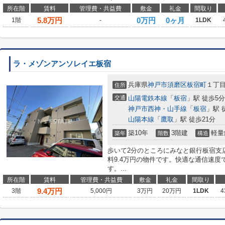
所在階
賃料
管理費・共益費
敷金
礼金
間取り
5.8
万円
0万円
0ヶ月
1階
-
1LDK
ラ・メゾンアンソレイエ板宿
兵庫県
神戸市須磨区
板宿町
１丁
住所
交通
山陽電鉄本線
「
板宿
」駅 徒歩5分
神戸市西神・山手線
「
板宿
」駅 
山陽本線
「
鷹取
」駅 徒歩21分
築10年
3階建
軽量
築年
階数
構造
歩いて2分のところにみなと銀行板宿支
料9.4万円の物件です。快適な通信速
す。...
所在階
賃料
管理費・共益費
敷金
礼金
間取り
9.4
万円
3階
5,000円
3万円
20万円
1LDK
4