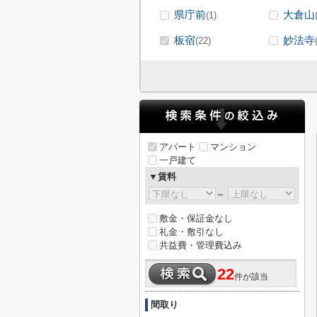
県庁前
大倉山
(1)
板宿
妙法寺
(22)
アパート
マンション
一戸建て
▼賃料
～
敷金・保証金なし
礼金・敷引なし
共益費・管理費込み
22
件が該当
間取り