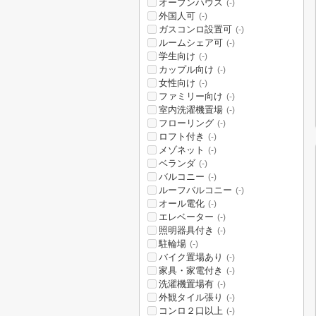
オープンハウス
(-)
外国人可
(-)
ガスコンロ設置可
(-)
ルームシェア可
(-)
学生向け
(-)
カップル向け
(-)
女性向け
(-)
ファミリー向け
(-)
室内洗濯機置場
(-)
フローリング
(-)
ロフト付き
(-)
メゾネット
(-)
ベランダ
(-)
バルコニー
(-)
ルーフバルコニー
(-)
オール電化
(-)
エレベーター
(-)
照明器具付き
(-)
駐輪場
(-)
バイク置場あり
(-)
家具・家電付き
(-)
洗濯機置場有
(-)
外観タイル張り
(-)
コンロ２口以上
(-)