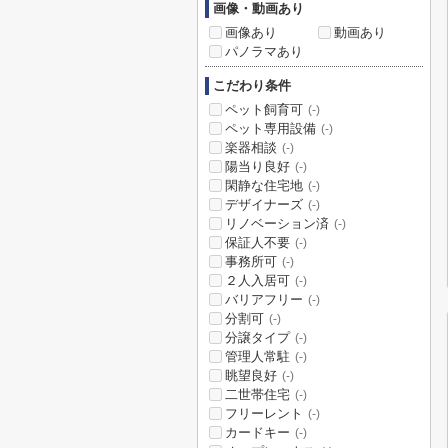
画像・動画あり
画像あり
動画あり
パノラマあり
こだわり条件
ペット飼育可
(-)
ペット専用設備
(-)
楽器相談
(-)
陽当り良好
(-)
閑静な住宅地
(-)
デザイナーズ
(-)
リノベーション済
(-)
保証人不要
(-)
事務所可
(-)
２人入居可
(-)
バリアフリー
(-)
分割可
(-)
分譲タイプ
(-)
管理人常駐
(-)
眺望良好
(-)
二世帯住宅
(-)
フリーレント
(-)
カードキー
(-)