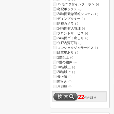
TVモニタ付インターホン
(-)
宅配ボックス
(-)
24時間緊急通報システム
(-)
ディンプルキー
(-)
防犯カメラ
(-)
24時間有人管理
(-)
フロントサービス
(-)
24時間ゴミ出し可
(-)
住戸内覧可能
(-)
コンシェルジュサービス
(-)
駐車場あり
(-)
2階以上
(-)
1階の物件
(-)
10階以上
(-)
20階以上
(-)
最上階
(-)
南向き
(-)
角部屋
(-)
22
件が該当