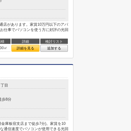
分
通店があります。家賃10万円以下のアパ
お仕事でパソコンを使う方に好評の光回
面積
詳細
検討リスト
.00㎡
詳細を見る
追加する
３丁目
徒歩8分
金庫板宿支店まで徒歩7分)。家賃を10
な通信速度でパソコンが使用できる光回