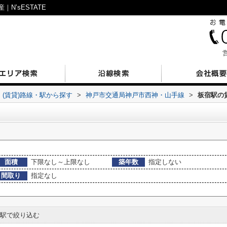
’sESTATE
営
(賃貸)路線・駅から探す
>
神戸市交通局神戸市西神・山手線
>
板宿駅の
面積
下限なし～上限なし
築年数
指定しない
間取り
指定なし
駅で絞り込む