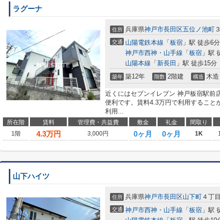
ラグーナ
兵庫県
神戸市長田区
五位ノ池町
住所
交通
山陽電鉄本線
「
板宿
」駅 徒歩6分
神戸市西神・山手線
「
板宿
」駅 
山陽本線
「
新長田
」駅 徒歩15分
築12年
2階建
木造
築年
階数
構造
近くにはセブンイレブン 神戸板宿駅前店
便利です。賃料4.3万円で利用するこ
利用...
所在階
賃料
管理費・共益費
敷金
礼金
間取り
4.3
万円
0ヶ月
0ヶ月
1階
3,000円
1K
山下ハイツ
兵庫県
神戸市長田区
山下町
４丁
住所
交通
神戸市西神・山手線
「
板宿
」駅 