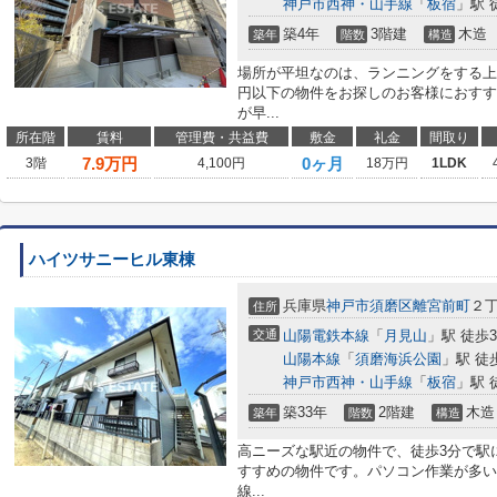
神戸市西神・山手線
「
板宿
」駅 
築4年
3階建
木造
築年
階数
構造
場所が平坦なのは、ランニングをする上
円以下の物件をお探しのお客様におすす
が早...
所在階
賃料
管理費・共益費
敷金
礼金
間取り
7.9
万円
0ヶ月
3階
4,100円
18万円
1LDK
ハイツサニーヒル東棟
兵庫県
神戸市須磨区
離宮前町
２
住所
交通
山陽電鉄本線
「
月見山
」駅 徒歩
山陽本線
「
須磨海浜公園
」駅 徒
神戸市西神・山手線
「
板宿
」駅 
築33年
2階建
木造
築年
階数
構造
高ニーズな駅近の物件で、徒歩3分で駅に
すすめの物件です。パソコン作業が多い
線...