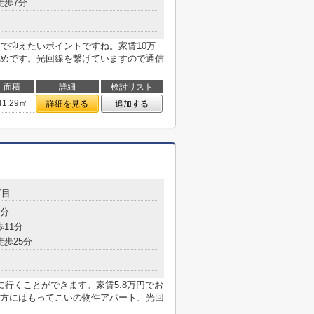
徒歩7分
で抑えたいポイントですね。家賃10万
めです。光回線を繋げていますので通信
面積
詳細
検討リスト
41.29㎡
詳細を見る
追加する
丁目
3分
歩11分
徒歩25分
行くことができます。家賃5.8万円でお
方にはもってこいの物件アパート、光回