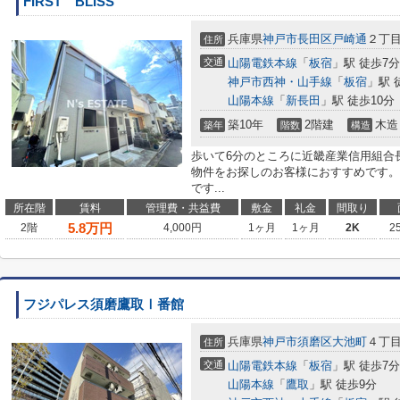
FIRST BLISS
兵庫県
神戸市長田区
戸崎通
２丁
住所
交通
山陽電鉄本線
「
板宿
」駅 徒歩7分
神戸市西神・山手線
「
板宿
」駅 
山陽本線
「
新長田
」駅 徒歩10分
築10年
2階建
木造
築年
階数
構造
歩いて6分のところに近畿産業信用組合
物件をお探しのお客様におすすめです。
です...
所在階
賃料
管理費・共益費
敷金
礼金
間取り
5.8
万円
2階
4,000円
1ヶ月
1ヶ月
2K
2
フジパレス須磨鷹取Ⅰ番館
兵庫県
神戸市須磨区
大池町
４丁
住所
交通
山陽電鉄本線
「
板宿
」駅 徒歩7分
山陽本線
「
鷹取
」駅 徒歩9分