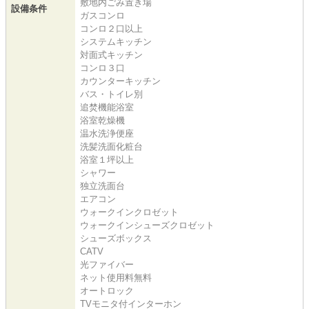
敷地内ごみ置き場
設備条件
ガスコンロ
コンロ２口以上
システムキッチン
対面式キッチン
コンロ３口
カウンターキッチン
バス・トイレ別
追焚機能浴室
浴室乾燥機
温水洗浄便座
洗髪洗面化粧台
浴室１坪以上
シャワー
独立洗面台
エアコン
ウォークインクロゼット
ウォークインシューズクロゼット
シューズボックス
CATV
光ファイバー
ネット使用料無料
オートロック
TVモニタ付インターホン