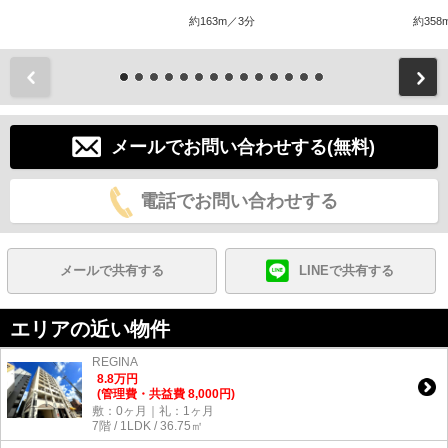
約163m／3分
約358
前
メールでお問い合わせする(無料)
電話でお問い合わせする
メールで共有する
LINEで共有する
エリアの近い物件
REGINA
8.8
万
円
(管理費・共益費 8,000円)
敷：0ヶ月｜礼：1ヶ月
7階 / 1LDK / 36.75㎡