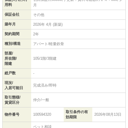
用料
月
保証会社
その他
築年月
2026年 4月 (新築)
契約期間
2年
種別/構造
アパート/軽量鉄骨
部屋/
所在階/
105/1階/3階建
階建
総戸数
-
現況/
完成済み/即時
入居可能日
取引態様/
仲介/一般
賃貸区分
取引条件の有
物件番号
100594320
2026年08月13日
効期限
ペット相談