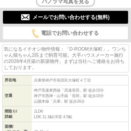
パノラマ写真を見る
メールでお問い合わせする(無料)
電話でお問い合わせする
気になるイチオシ物件情報：「D-ROOM大塚町」。ワンち
ゃん猫ちゃん2匹まで飼育可能。大手ハウスメーカー施行
の2026年4月築の新築物件。まずは当社へご連絡をお待ち
しております。
所在地
兵庫県
神戸市長田区
大塚町
４丁目
神戸高速東西線
「
高速長田
」駅 徒歩10分
交通
神戸市西神・山手線
「
長田
」駅 徒歩10分
山陽本線
「
兵庫
」駅 徒歩26分
間取り/
1LDK
詳細
LDK 11.1帖
/
洋室 4.5帖
面積/