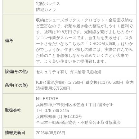
宅配ボックス
防犯カメラ
収納はシューズボックス・クロゼット・全居室収納な
ど豊富なので、衣類や履き物の整理がしやすく便利で
す。賃料は10.5万円です。光回線を繋げましたのでパ
ソコン作業がスムーズです。新生活を失敗せず、スタ
備考
ートさせたいならこちらの「D-ROOM大塚町」はいか
がでしょうか。住まい探しの際には、実際に住んでみ
た時のことを想像しながら進めていくことが大事で
す。より良い住まいをご提供致します。
設備(その他)
セキュリティ有り ガス給湯 3点給湯
ICﾛｯｸ電池(初回）:2,750円 鍵交換代:1万6,500円 室内
条件(その他)
清掃費用:6万500円
N's ESTATE
兵庫県神戸市長田区水笠通１丁目2番8号1F
取扱会社
TEL:078-786-3445
兵庫県知事 (1) 第12313号
全日本不動産保証協会・不動産公正取引協議会
情報更新日
2026年08月06日