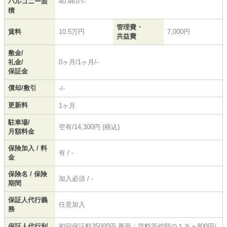
バルコニー面
40.46㎡/-
積
管理費・
賃料
10.5万円
7,000円
共益費
敷金/
礼金/
0ヶ月/1ヶ月/-
保証金
償却/敷引
-/-
更新料
1ヶ月
駐車場/
空有/14,300円 (税込)
月額料金
保険加入 / 料
有 / -
金
保険名 / 保険
加入必須 / -
期間
保証人代行義
任意加入
務
保証人代行利
初回保証料35000円 更新：賃料等総額の１％＋800円/