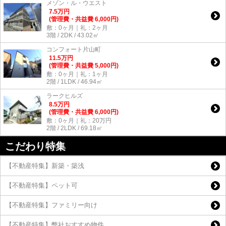
メゾン・ル・ウエスト
7.5
万
円
(管理費・共益費 6,000円)
敷：0ヶ月｜礼：2ヶ月
3階 / 2DK / 43.02㎡
コンフォート片山町
11.5
万
円
(管理費・共益費 5,000円)
敷：0ヶ月｜礼：1ヶ月
2階 / 1LDK / 46.94㎡
ラークヒルズ
8.5
万
円
(管理費・共益費 6,000円)
敷：0ヶ月｜礼：20万円
2階 / 2LDK / 69.18㎡
こだわり特集
【不動産特集】新築・築浅
【不動産特集】ペット可
【不動産特集】ファミリー向け
【不動産特集】弊社おすすめ物件