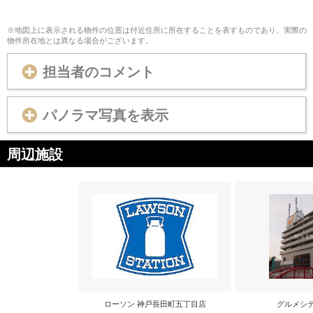
※地図上に表示される物件の位置は付近住所に所在することを表すものであり、実際の
物件所在地とは異なる場合がございます。
担当者のコメント
パノラマ写真を表示
周辺施設
ローソン 神戸長田町五丁目店
グルメシ