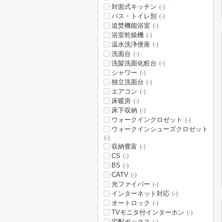
対面式キッチン
(-)
バス・トイレ別
(-)
追焚機能浴室
(-)
浴室乾燥機
(-)
温水洗浄便座
(-)
洗面台
(-)
洗髪洗面化粧台
(-)
シャワー
(-)
独立洗面台
(-)
エアコン
(-)
床暖房
(-)
床下収納
(-)
ウォークインクロゼット
(-)
ウォークインシューズクロゼット
(-)
収納豊富
(-)
CS
(-)
BS
(-)
CATV
(-)
光ファイバー
(-)
インターネット対応
(-)
オートロック
(-)
TVモニタ付インターホン
(-)
宅配ボックス