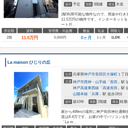
予定
3階建
木造
築年
階数
構造
2駅利用可能な物件なので、用途や行き
11.5万円の物件です。インターネット
ート片...
所在階
賃料
管理費・共益費
敷金
礼金
間取り
11.5
万円
0ヶ月
2階
5,000円
1ヶ月
1LDK
La maison ひじりの丘
兵庫県
神戸市長田区
大塚町
１丁
住所
交通
神戸市西神・山手線
「
長田
」駅 
神戸高速東西線
「
高速長田
」駅 
山陽本線
「
兵庫
」駅 徒歩18分
築10年
2階建
軽量
築年
階数
構造
家から499mの場所に神戸長田神社通
賃は8.4万です。お家の中でパソコン
「La m...