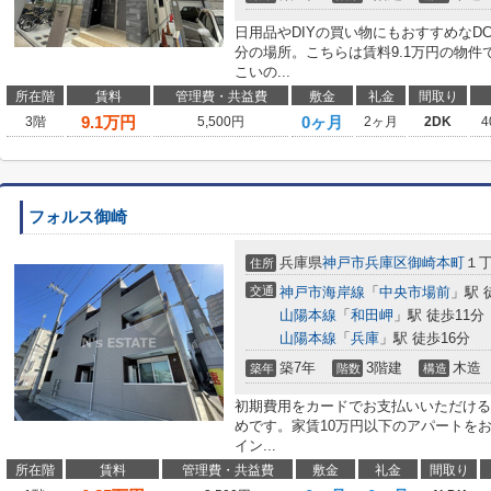
日用品やDIYの買い物にもおすすめなDCM 
分の場所。こちらは賃料9.1万円の物
こいの...
所在階
賃料
管理費・共益費
敷金
礼金
間取り
9.1
万円
0ヶ月
3階
5,500円
2ヶ月
2DK
4
フォルス御崎
兵庫県
神戸市兵庫区
御崎本町
１
住所
交通
神戸市海岸線
「
中央市場前
」駅 
山陽本線
「
和田岬
」駅 徒歩11分
山陽本線
「
兵庫
」駅 徒歩16分
築7年
3階建
木造
築年
階数
構造
初期費用をカードでお支払いいただける
めです。家賃10万円以下のアパートを
イン...
所在階
賃料
管理費・共益費
敷金
礼金
間取り