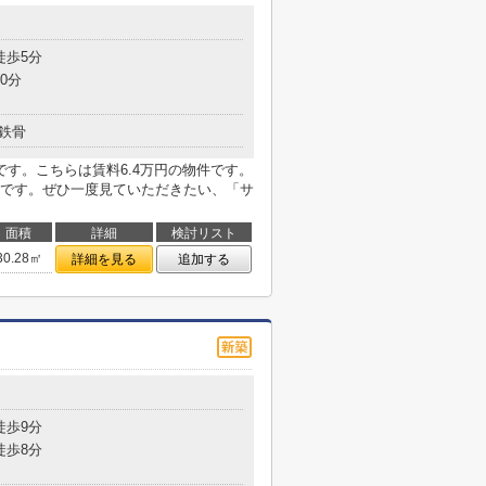
目
徒歩5分
0分
鉄骨
す。こちらは賃料6.4万円の物件です。
です。ぜひ一度見ていただきたい、「サ
面積
詳細
検討リスト
30.28㎡
詳細を見る
追加する
目
徒歩9分
徒歩8分