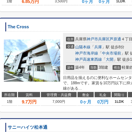
6.85
万円
0ヶ月
0ヶ月
1階
3,500円
1LDK
The Cross
兵庫県
神戸市兵庫区
芦原通
４丁
住所
交通
山陽本線
「
兵庫
」駅 徒歩8分
神戸市海岸線
「
中央市場前
」駅 
神戸高速東西線
「
大開
」駅 徒歩1
築4年
3階建
軽量
築年
階数
構造
日用品を揃えるのに便利なホームセンタ
で、188mです。家賃を10万円以下に
線がある...
所在階
賃料
管理費・共益費
敷金
礼金
間取り
9.7
万円
0ヶ月
0万円
1階
7,000円
1LDK
サニーハイツ松本通