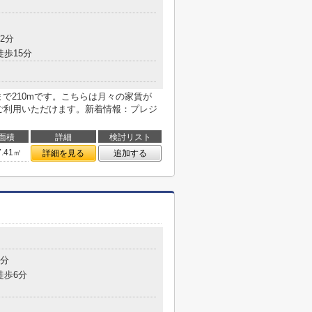
目
2分
徒歩15分
まで210mです。こちらは月々の家賃が
をご利用いただけます。新着情報：プレジ
面積
詳細
検討リスト
7.41㎡
詳細を見る
追加する
目
2分
徒歩6分