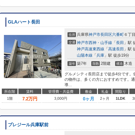
GLAハート長田
兵庫県
神戸市長田区
六番町
６丁
住所
交通
神戸市西神・山手線
「
長田
」駅 
神戸高速東西線
「
高速長田
」駅 
山陽本線
「
兵庫
」駅 徒歩19分
築7年
2階建
木造
築年
階数
構造
グルメシティ長田店まで徒歩4分です。価
の物件は、多くの方におすすめです。通
導...
所在階
賃料
管理費・共益費
敷金
礼金
間取り
7.2
万円
0ヶ月
1階
3,000円
2ヶ月
1LDK
3
プレジール兵庫駅前