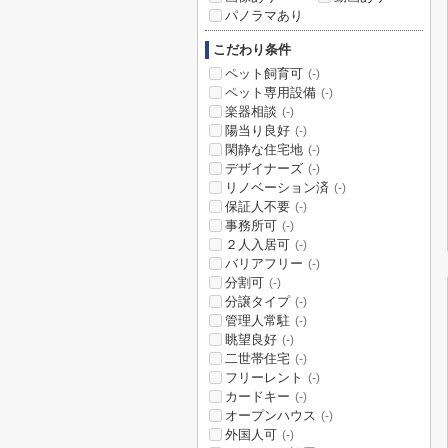
パノラマあり
こだわり条件
ペット飼育可
(-)
ペット専用設備
(-)
楽器相談
(-)
陽当り良好
(-)
閑静な住宅地
(-)
デザイナーズ
(-)
リノベーション済
(-)
保証人不要
(-)
事務所可
(-)
２人入居可
(-)
バリアフリー
(-)
分割可
(-)
分譲タイプ
(-)
管理人常駐
(-)
眺望良好
(-)
二世帯住宅
(-)
フリーレント
(-)
カードキー
(-)
オープンハウス
(-)
外国人可
(-)