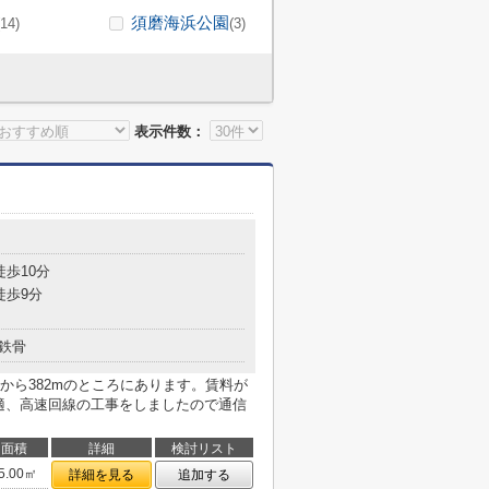
須磨海浜公園
(14)
(3)
表示件数：
目
徒歩10分
徒歩9分
鉄骨
から382mのところにあります。賃料が
快適、高速回線の工事をしましたので通信
面積
詳細
検討リスト
5.00㎡
詳細を見る
追加する