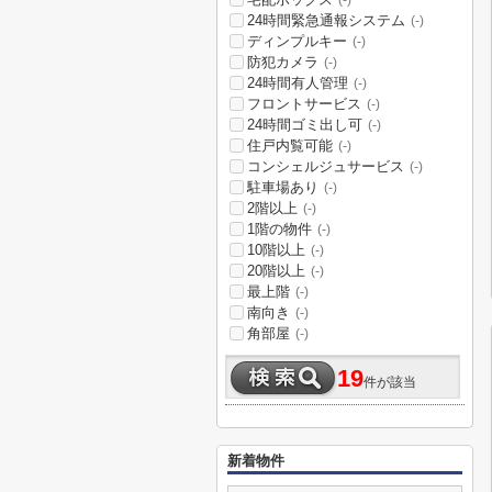
(-)
24時間緊急通報システム
(-)
ディンプルキー
(-)
防犯カメラ
(-)
24時間有人管理
(-)
フロントサービス
(-)
24時間ゴミ出し可
(-)
住戸内覧可能
(-)
コンシェルジュサービス
(-)
駐車場あり
(-)
2階以上
(-)
1階の物件
(-)
10階以上
(-)
20階以上
(-)
最上階
(-)
南向き
(-)
角部屋
(-)
19
件が該当
新着物件