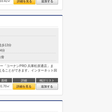
33.42㎡
詳細を見る
追加する
目
徒歩13分
4分
鉄骨
ー「コーナンPRO 兵庫松原通店」ま
抑えることができます。インターネット回
面積
詳細
検討リスト
31.70㎡
詳細を見る
追加する