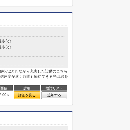
目
徒歩3分
徒歩3分
格7.2万円ながら充実した設備のこちら
信速度が速く時間も節約できる光回線を
面積
詳細
検討リスト
8.00㎡
詳細を見る
追加する