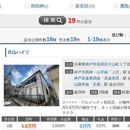
和田岬
新長田
鷹取
)
(2)
(28)
19
件が該当
並び順：
19
19
1-19
該当公開件数
棟 空き数
件
棟表示
片山ハイツ
兵庫県
神戸市長田区
片山町
１丁
住所
交通
神戸市西神・山手線
「
上沢
」駅 
神戸高速東西線
「
高速長田
」駅 
山陽本線
「
兵庫
」駅 徒歩19分
築29年
2階建
軽量
築年
階数
構造
スーパー「グルメシティ長田店」が物件
月5.8万円の物件です。ネット回線が
ラクラ...
所在階
賃料
管理費・共益費
敷金
礼金
間取り
5.8
万円
0万円
1階
3,000円
5万円
2DK
3