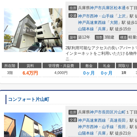
兵庫県
神戸市兵庫区
松本通
６丁
住所
交通
神戸市西神・山手線
「
上沢
」駅 
神戸高速東西線
「
大開
」駅 徒歩1
山陽本線
「
兵庫
」駅 徒歩15分
築12年
3階建
軽量
築年
階数
構造
2駅利用可能なアクセスの良いアパートで
インターネットをご利用いただける物件
ニ...
所在階
賃料
管理費・共益費
敷金
礼金
間取り
6.4
万円
0ヶ月
0ヶ月
3階
4,000円
1R
コンフォート片山町
兵庫県
神戸市長田区
片山町
１丁
住所
交通
神戸高速東西線
「
高速長田
」駅 
神戸市西神・山手線
「
長田
」駅 
山陽本線
「
兵庫
」駅 徒歩21分