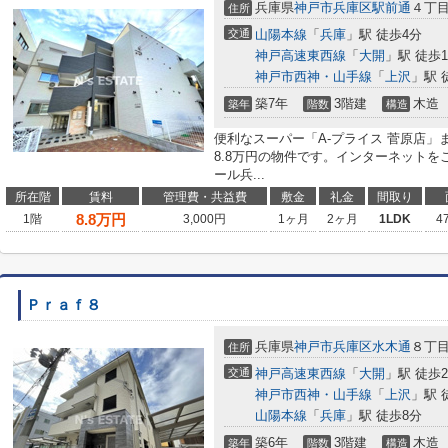
兵庫県
神戸市兵庫区
駅前通
４丁
住所
交通
山陽本線
「
兵庫
」駅 徒歩4分
神戸高速東西線
「
大開
」駅 徒歩1
神戸市西神・山手線
「
上沢
」駅 
築7年
3階建
木造
築年
階数
構造
便利なスーパー「A-プライス 菅原店」
8.8万円の物件です。インターネット
ール兵...
所在階
賃料
管理費・共益費
敷金
礼金
間取り
8.8
万円
1階
3,000円
1ヶ月
2ヶ月
1LDK
4
Ｐｒａｆ８
兵庫県
神戸市兵庫区
水木通
８丁
住所
交通
神戸高速東西線
「
大開
」駅 徒歩
神戸市西神・山手線
「
上沢
」駅 
山陽本線
「
兵庫
」駅 徒歩8分
築6年
3階建
木造
築年
階数
構造