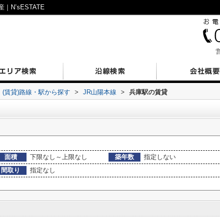
’sESTATE
営
(賃貸)路線・駅から探す
>
JR山陽本線
>
兵庫駅の賃貸
面積
下限なし～上限なし
築年数
指定しない
間取り
指定なし