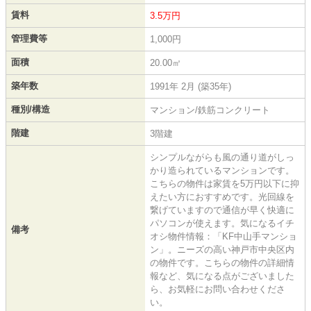
賃料
3.5万円
管理費等
1,000円
面積
20.00㎡
築年数
1991年 2月 (築35年)
種別/構造
マンション/鉄筋コンクリート
階建
3階建
シンプルながらも風の通り道がしっ
かり造られているマンションです。
こちらの物件は家賃を5万円以下に抑
えたい方におすすめです。光回線を
繋げていますので通信が早く快適に
パソコンが使えます。気になるイチ
備考
オシ物件情報：「KF中山手マンショ
ン」。ニーズの高い神戸市中央区内
の物件です。こちらの物件の詳細情
報など、気になる点がございました
ら、お気軽にお問い合わせくださ
い。