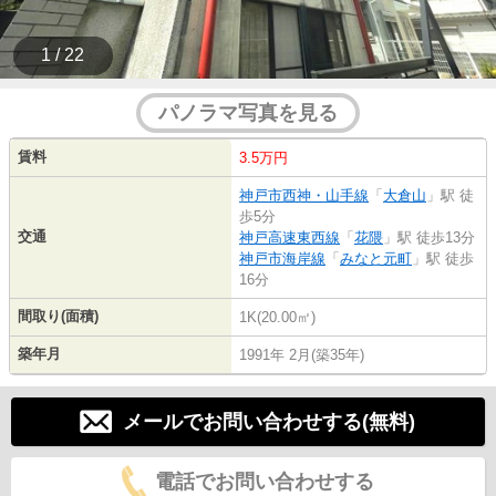
1 / 22
パノラマ写真を見る
賃料
3.5万円
神戸市西神・山手線
「
大倉山
」駅 徒
歩5分
交通
神戸高速東西線
「
花隈
」駅 徒歩13分
神戸市海岸線
「
みなと元町
」駅 徒歩
16分
間取り(面積)
1K(20.00㎡)
築年月
1991年 2月(築35年)
メールでお問い合わせする(無料)
電話でお問い合わせする