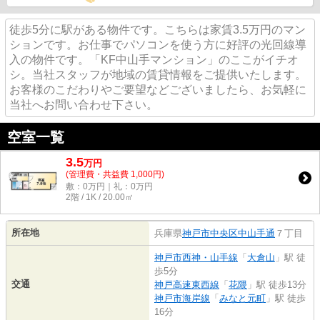
徒歩5分に駅がある物件です。こちらは家賃3.5万円のマン
ションです。お仕事でパソコンを使う方に好評の光回線導
入の物件です。「KF中山手マンション」のここがイチオ
シ。当社スタッフが地域の賃貸情報をご提供いたします。
お客様のこだわりやご要望などございましたら、お気軽に
当社へお問い合わせ下さい。
空室一覧
3.5
万
円
(管理費・共益費 1,000円)
敷：0万円｜礼：0万円
2階 / 1K / 20.00㎡
所在地
兵庫県
神戸市中央区
中山手通
７丁目
神戸市西神・山手線
「
大倉山
」駅 徒
歩5分
交通
神戸高速東西線
「
花隈
」駅 徒歩13分
神戸市海岸線
「
みなと元町
」駅 徒歩
16分