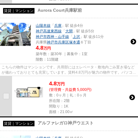
Aurora Court兵庫駅前
賃貸｜マンション
山陽本線
「
兵庫
」駅 徒歩4分
神戸高速東西線
「
大開
」駅 徒歩5分
神戸市西神・山手線
「
上沢
」駅 徒歩11分
兵庫県
神戸市兵庫区
塚本通
６丁目
4.8
万円
築年数：築30年 ｜募集中：
1室
階数：11階建
こちらの物件はマンションです。共用部にはエレベータ・敷地内ごみ置き場など
が備わっておりとても充実しています。賃料4.8万円が魅力の物件です。パソコン
作業が多い方にはもってこい...
4.8
万
円
(管理費・共益費 5,000円)
敷：0ヶ月｜礼：0ヶ月
所在階：2階
間取り：1K
面積：21.00㎡
アルファレガロ神戸ウエスト
賃貸｜マンション