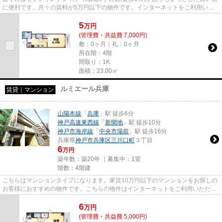
に便利です。月々の賃料が5万円以下の物件です。インターネットをご利用いた
だけます。「ディアコート神...
5
万
円
(管理費・共益費 7,000円)
敷：0ヶ月｜礼：0ヶ月
所在階：4階
間取り：1K
面積：23.00㎡
ルミエール兵庫
賃貸｜マンション
山陽本線
「
兵庫
」駅 徒歩6分
神戸高速東西線
「
新開地
」駅 徒歩10分
神戸市海岸線
「
中央市場前
」駅 徒歩16分
兵庫県
神戸市兵庫区
三川口町
３丁目
6
万円
築年数：築20年 ｜募集中：
1室
階数：4階建
こちらはマンションタイプになります。家賃10万円以下のマンションをお探しの
お客様におすすめの物件です。こちらの物件はインターネットをご利用いただけ
ます。新着情報：ルミエール...
6
万
円
(管理費・共益費 5,000円)