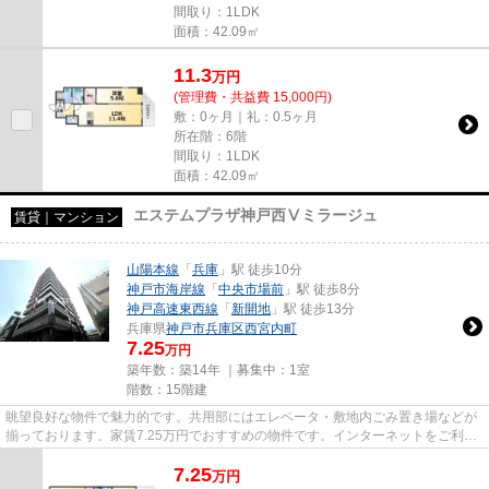
間取り：1LDK
面積：42.09㎡
11.3
万
円
(管理費・共益費 15,000円)
敷：0ヶ月｜礼：0.5ヶ月
所在階：6階
間取り：1LDK
面積：42.09㎡
エステムプラザ神戸西Ⅴミラージュ
賃貸｜マンション
山陽本線
「
兵庫
」駅 徒歩10分
神戸市海岸線
「
中央市場前
」駅 徒歩8分
神戸高速東西線
「
新開地
」駅 徒歩13分
兵庫県
神戸市兵庫区
西宮内町
7.25
万円
築年数：築14年 ｜募集中：
1室
階数：15階建
眺望良好な物件で魅力的です。共用部にはエレベータ・敷地内ごみ置き場などが
揃っております。家賃7.25万円でおすすめの物件です。インターネットをご利用
いただける物件です。当社イ...
7.25
万
円