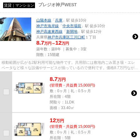
プレジオ神戸WEST
賃貸｜マンション
山陽本線
「
兵庫
」駅 徒歩10分
神戸市海岸線
「
中央市場前
」駅 徒歩10分
神戸高速東西線
「
新開地
」駅 徒歩12分
兵庫県
神戸市兵庫区
三川口町
１丁目
8.7
12
万円～
万円
築年数：築8年 ｜募集中：
3室
階数：15階建
移動範囲が広がる2駅利用可能な物件です。共用部には敷地内ごみ置き場・エレ
ベータなど様々な設備やサービスが揃っているので便利です。価格8.7万円ながら
充実した設備のこちらの物件...
8.7
万
円
(管理費・共益費 15,000円)
敷：0ヶ月｜礼：0.5ヶ月
所在階：4階
間取り：1LDK
面積：33.40㎡
12
万
円
(管理費・共益費 15,000円)
敷：0ヶ月｜礼：0.5ヶ月
所在階：5階