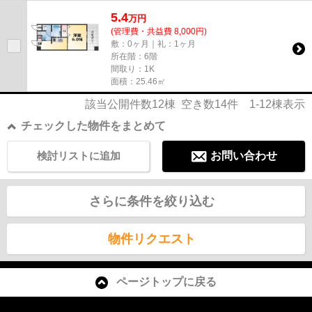
わせください。光回線を繋げ...
5.4
万
円
(管理費・共益費 8,000円)
敷：0ヶ月｜礼：1ヶ月
所在階：6階
間取り：1K
面積：25.46㎡
該当公開件数
12
棟 空き数
14
件
1-12
棟表示
チェックした物件をまとめて
検討リストに追加
お問い合わせ
さらに条件を絞り込む
物件リクエスト
ページトップに戻る