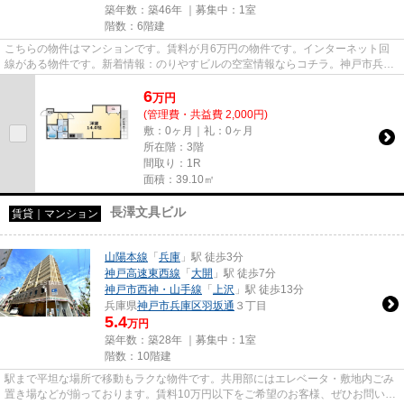
築年数：築46年 ｜募集中：
1室
階数：6階建
こちらの物件はマンションです。賃料が月6万円の物件です。インターネット回
線がある物件です。新着情報：のりやすビルの空室情報ならコチラ。神戸市兵庫
区エリアにある賃貸情報のこと...
6
万
円
(管理費・共益費 2,000円)
敷：0ヶ月｜礼：0ヶ月
所在階：3階
間取り：1R
面積：39.10㎡
長澤文具ビル
賃貸｜マンション
山陽本線
「
兵庫
」駅 徒歩3分
神戸高速東西線
「
大開
」駅 徒歩7分
神戸市西神・山手線
「
上沢
」駅 徒歩13分
兵庫県
神戸市兵庫区
羽坂通
３丁目
5.4
万円
築年数：築28年 ｜募集中：
1室
階数：10階建
駅まで平坦な場所で移動もラクな物件です。共用部にはエレベータ・敷地内ごみ
置き場などが揃っております。賃料10万円以下をご希望のお客様、ぜひお問い合