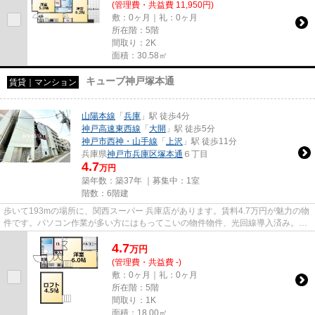
(管理費・共益費 11,950円)
敷：0ヶ月｜礼：0ヶ月
所在階：5階
間取り：2K
面積：30.58㎡
キューブ神戸塚本通
賃貸｜マンション
山陽本線
「
兵庫
」駅 徒歩4分
神戸高速東西線
「
大開
」駅 徒歩5分
神戸市西神・山手線
「
上沢
」駅 徒歩11分
兵庫県
神戸市兵庫区
塚本通
６丁目
4.7
万円
築年数：築37年 ｜募集中：
1室
階数：6階建
歩いて193mの場所に、関西スーパー 兵庫店があります。賃料4.7万円が魅力の物
件です。パソコン作業が多い方にはもってこいの物件物件、光回線導入済み。
「キューブ神戸塚本通」の物件...
4.7
万
円
(管理費・共益費 -)
敷：0ヶ月｜礼：0ヶ月
所在階：5階
間取り：1K
面積：18.00㎡