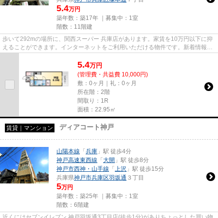
5.4
万円
築年数：築17年 ｜募集中：
1室
階数：11階建
歩いて292mの場所に、関西スーパー 兵庫店があります。家賃を10万円以下に抑
えることができます。インターネットをご利用いただける物件です。新着情報：
アスヴェル兵庫駅前の空室情報...
5.4
万
円
(管理費・共益費 10,000円)
敷：0ヶ月｜礼：0ヶ月
所在階：2階
間取り：1R
面積：22.95㎡
ディアコート神戸
賃貸｜マンション
山陽本線
「
兵庫
」駅 徒歩4分
神戸高速東西線
「
大開
」駅 徒歩8分
神戸市西神・山手線
「
上沢
」駅 徒歩15分
兵庫県
神戸市兵庫区
羽坂通
３丁目
5
万円
築年数：築25年 ｜募集中：
1室
階数：6階建
近くにはセブンイレブン 神戸羽坂通3丁目店(徒歩1分)がありちょっとした買い物