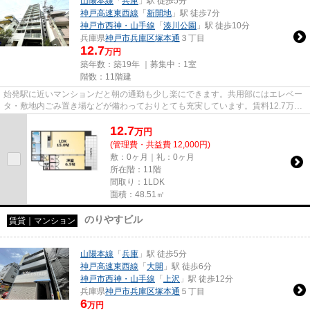
山陽本線
「
兵庫
」駅 徒歩5分
神戸高速東西線
「
新開地
」駅 徒歩7分
神戸市西神・山手線
「
湊川公園
」駅 徒歩10分
兵庫県
神戸市兵庫区
塚本通
３丁目
12.7
万円
築年数：築19年 ｜募集中：
1室
階数：11階建
始発駅に近いマンションだと朝の通勤も少し楽にできます。共用部にはエレベー
タ・敷地内ごみ置き場などが備わっておりとても充実しています。賃料12.7万円
の物件です。光回線を繋げて...
12.7
万
円
(管理費・共益費 12,000円)
敷：0ヶ月｜礼：0ヶ月
所在階：11階
間取り：1LDK
面積：48.51㎡
のりやすビル
賃貸｜マンション
山陽本線
「
兵庫
」駅 徒歩5分
神戸高速東西線
「
大開
」駅 徒歩6分
神戸市西神・山手線
「
上沢
」駅 徒歩12分
兵庫県
神戸市兵庫区
塚本通
５丁目
6
万円