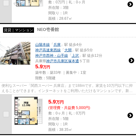
敷：0万円｜礼：0ヶ月
所在階：3階
間取り：1R
面積：28.67㎡
NEO壱番館
賃貸｜マンション
山陽本線
「
兵庫
」駅 徒歩4分
神戸高速東西線
「
大開
」駅 徒歩5分
神戸市西神・山手線
「
上沢
」駅 徒歩12分
兵庫県
神戸市兵庫区
塚本通
５丁目
5.9
万円
築年数：築33年 ｜募集中：
1室
階数：5階建
便利なスーパー「関西スーパー 兵庫店」まで188mです。家賃を10万円以下に抑
えることができます。インターネットをご利用いただけるマンションです。新着
情報：NEO壱番館の空室情報な...
5.9
万
円
(管理費・共益費 5,000円)
敷：0ヶ月｜礼：0万円
所在階：5階
間取り：1R
面積：38.35㎡