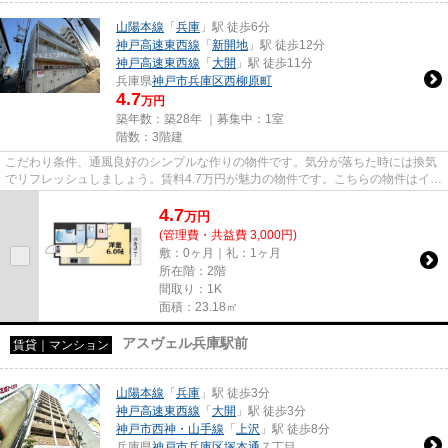
山陽本線
「
兵庫
」駅 徒歩6分
神戸高速東西線
「
新開地
」駅 徒歩12分
神戸高速東西線
「
大開
」駅 徒歩11分
兵庫県
神戸市兵庫区
西柳原町
4.7
万円
築年数：築28年 ｜募集中：
1室
階数：3階建
こだわり条件、通風良好のシンプルな作りの物件です。気分が落ちた時には換気
でリフレッシュしましょう。賃料4.7万円が魅力の物件です。こちらの物件はイン
ターネットをご利用いただけ...
4.7
万
円
(管理費・共益費 3,000円)
敷：0ヶ月｜礼：1ヶ月
所在階：2階
間取り：1K
面積：23.18㎡
アスヴェル兵庫駅前
賃貸｜マンション
山陽本線
「
兵庫
」駅 徒歩3分
神戸高速東西線
「
大開
」駅 徒歩3分
神戸市西神・山手線
「
上沢
」駅 徒歩8分
兵庫県
神戸市兵庫区
塚本通
７丁目