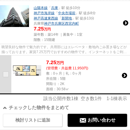
山陽本線
「
兵庫
」駅 徒歩10分
神戸市海岸線
「
中央市場前
」駅 徒歩8分
神戸高速東西線
「
新開地
」駅 徒歩13分
兵庫県
神戸市兵庫区
西宮内町
7.25
万円
築年数：築14年 ｜募集中：
1室
階数：15階建
眺望良好な物件で魅力的です。共用部にはエレベータ・敷地内ごみ置き場などが
揃っております。家賃7.25万円でおすすめの物件です。インターネットをご利用
いただける物件です。当社イ...
7.25
万
円
(管理費・共益費 11,950円)
敷：0ヶ月｜礼：0ヶ月
所在階：5階
間取り：2K
面積：30.58㎡
該当公開件数
1
棟 空き数
1
件
1-1
棟表示
チェックした物件をまとめて
検討リストに追加
お問い合わせ