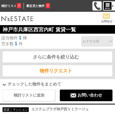
0
0
検討リスト
最近見た物件
お問合せ
神戸市兵庫区西宮内町 賃貸一覧
1
該当物件
棟
1
空き数
件
さらに条件を絞り込む
物件リクエスト
チェックした物件をまとめて
検討リストに追加
お問い合わせ
エステムプラザ神戸西Ⅴミラージュ
賃貸｜マンション