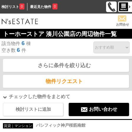
0
0
検討リスト
最近見た物件
お問合せ
トーホーストア 湊川公園店の周辺物件一覧
6
該当物件
棟
6
空き数
件
さらに条件を絞り込む
物件リクエスト
チェックした物件をまとめて
検討リストに追加
お問い合わせ
パシフィック神戸桜筋南館
賃貸｜マンション