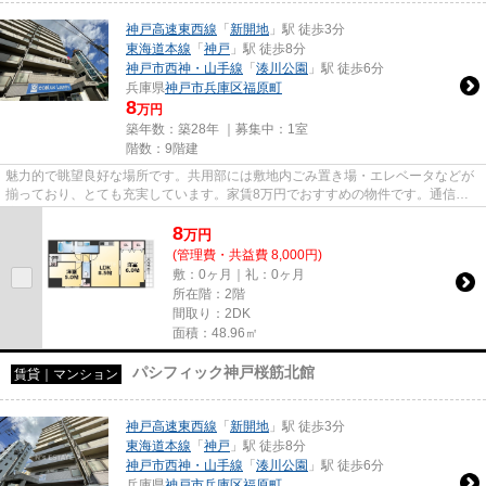
神戸高速東西線
「
新開地
」駅 徒歩3分
東海道本線
「
神戸
」駅 徒歩8分
神戸市西神・山手線
「
湊川公園
」駅 徒歩6分
兵庫県
神戸市兵庫区
福原町
8
万円
築年数：築28年 ｜募集中：
1室
階数：9階建
魅力的で眺望良好な場所です。共用部には敷地内ごみ置き場・エレベータなどが
揃っており、とても充実しています。家賃8万円でおすすめの物件です。通信速
度が速く時間も節約できる光回...
8
万
円
(管理費・共益費 8,000円)
敷：0ヶ月｜礼：0ヶ月
所在階：2階
間取り：2DK
面積：48.96㎡
パシフィック神戸桜筋北館
賃貸｜マンション
神戸高速東西線
「
新開地
」駅 徒歩3分
東海道本線
「
神戸
」駅 徒歩8分
神戸市西神・山手線
「
湊川公園
」駅 徒歩6分
兵庫県
神戸市兵庫区
福原町