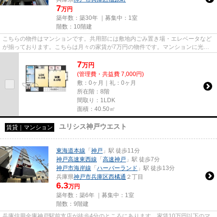
7
万円
築年数：築30年 ｜募集中：
1室
階数：10階建
こちらの物件はマンションです。共用部には敷地内ごみ置き場・エレベータなど
が揃っております。こちらは月々の家賃が7万円の物件です。マンションに光回
線を繋いでパソコンを使いやす...
7
万
円
(管理費・共益費 7,000円)
敷：0ヶ月｜礼：0ヶ月
所在階：8階
間取り：1LDK
面積：40.50㎡
ユリシス神戸ウエスト
賃貸｜マンション
東海道本線
「
神戸
」駅 徒歩11分
神戸高速東西線
「
高速神戸
」駅 徒歩7分
神戸市海岸線
「
ハーバーランド
」駅 徒歩13分
兵庫県
神戸市兵庫区
西橘通
２丁目
6.3
万円
築年数：築6年 ｜募集中：
1室
階数：9階建
兵庫信用金庫神戸駅前支店が徒歩4分のところにあります。家賃10万円以下のマ