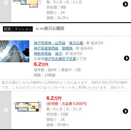
敷：0ヶ月｜礼：1ヶ月
所在階：9階
間取り：1K
面積：34.25㎡
u-ro湊川公園前
賃貸｜マンション
神戸市西神・山手線
「
湊川公園
」駅 徒歩2分
神戸高速東西線
「
新開地
」駅 徒歩4分
神鉄有馬線
「
湊川
」駅 徒歩3分
兵庫県
神戸市兵庫区
下沢通
１丁目
6.2
万円
築年数：築6年 ｜募集中：
1室
階数：10階建
湊川公園がこちらの物件から289mのところにあります。賃料が月6.2万円の物件
です。こちらのマンションはインターネットをご利用いただけます。当社イチオ
シの物件の「u-ro湊川公園前」...
6.2
万
円
(管理費・共益費 5,000円)
敷：0ヶ月｜礼：0ヶ月
所在階：10階
間取り：1K
面積：20.89㎡