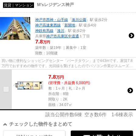
M'sレジデンス神戸
賃貸｜マンション
神戸市西神・山手線
「
湊川公園
」駅 徒歩2分
神戸高速東西線
「
新開地
」駅 徒歩4分
神鉄有馬線
「
湊川
」駅 徒歩2分
兵庫県
神戸市兵庫区
中道通
１丁目
7.8
万円
築年数：築19年 ｜募集中：
1室
階数：10階建
買い物に便利なショッピングセンター「パークタウン」まで443mです。家賃7.8
万円でおすすめの物件です。光回線を繋げましたのでパソコン作業がスムーズで
す。「M'sレジデンス神戸...
7.8
万
円
(管理費・共益費 6,000円)
敷：1ヶ月｜礼：2ヶ月
所在階：8階
間取り：2K
面積：34.07㎡
該当公開件数
6
棟 空き数
6
件
1-6
棟表示
チェックした物件をまとめて