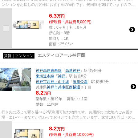
ンションをお探しのお客様におすすめの物件です。光回線を繋げていますので通
信が早く快適にパソコンが使え...
6.3
万
円
(管理費・共益費 5,000円)
敷：0ヶ月｜礼：0ヶ月
所在階：8階
間取り：1K
面積：25.05㎡
エスティロアール神戸西
賃貸｜マンション
神戸高速東西線
「
高速神戸
」駅 徒歩4分
東海道本線
「
神戸
」駅 徒歩8分
神戸市西神・山手線
「
湊川公園
」駅 徒歩7分
兵庫県
神戸市兵庫区
西橘通
２丁目
8.2
万円
築年数：築19年 ｜募集中：
1室
階数：11階建
行き先に応じて駅を選べる2駅利用可能な物件です。共用部には敷地内ごみ置き
場・エレベータなどが備わっておりとても充実しています。家賃10万円以下の物
件をお探しのお客様におすすめ...
8.2
万
円
(管理費・共益費 10,000円)