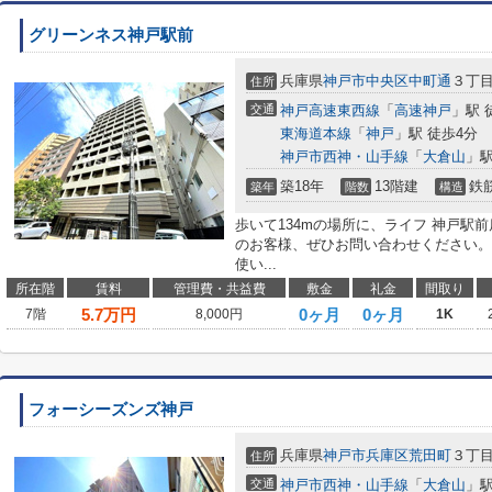
グリーンネス神戸駅前
兵庫県
神戸市中央区
中町通
３丁
住所
交通
神戸高速東西線
「
高速神戸
」駅 
東海道本線
「
神戸
」駅 徒歩4分
神戸市西神・山手線
「
大倉山
」駅
築18年
13階建
鉄
築年
階数
構造
歩いて134mの場所に、ライフ 神戸駅
のお客様、ぜひお問い合わせください。
使い...
所在階
賃料
管理費・共益費
敷金
礼金
間取り
5.7
万円
0ヶ月
0ヶ月
7階
8,000円
1K
フォーシーズンズ神戸
兵庫県
神戸市兵庫区
荒田町
３丁
住所
交通
神戸市西神・山手線
「
大倉山
」駅