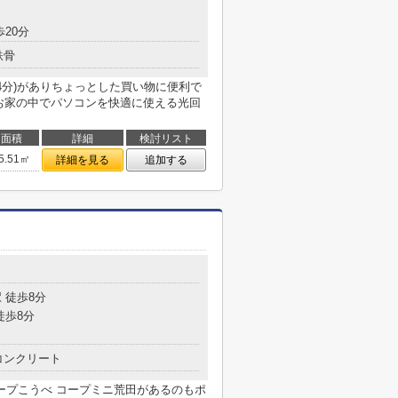
歩20分
鉄骨
4分)がありちょっとした買い物に便利で
。お家の中でパソコンを快適に使える光回
面積
詳細
検討リスト
5.51㎡
詳細を見る
追加する
目
 徒歩8分
徒歩8分
コンクリート
ープこうべ コープミニ荒田があるのもポ