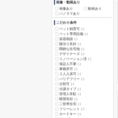
画像・動画あり
画像あり
動画あり
パノラマあり
こだわり条件
ペット飼育可
(-)
ペット専用設備
(-)
楽器相談
(-)
陽当り良好
(-)
閑静な住宅地
(-)
デザイナーズ
(-)
リノベーション済
(-)
保証人不要
(-)
事務所可
(-)
２人入居可
(-)
バリアフリー
(-)
分割可
(-)
分譲タイプ
(-)
管理人常駐
(-)
眺望良好
(-)
二世帯住宅
(-)
フリーレント
(-)
カードキー
(-)