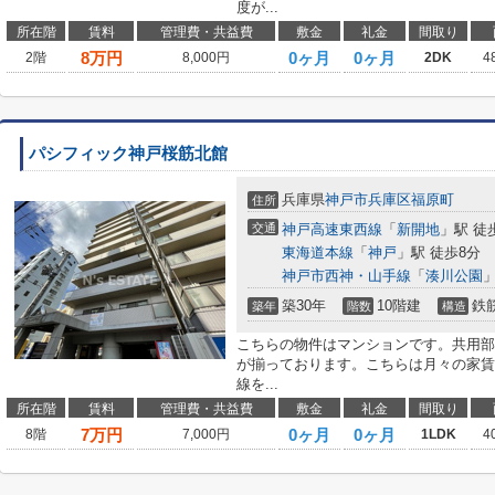
度が...
所在階
賃料
管理費・共益費
敷金
礼金
間取り
8
万円
0ヶ月
0ヶ月
2階
8,000円
2DK
4
パシフィック神戸桜筋北館
兵庫県
神戸市兵庫区
福原町
住所
交通
神戸高速東西線
「
新開地
」駅 徒
東海道本線
「
神戸
」駅 徒歩8分
神戸市西神・山手線
「
湊川公園
」
築30年
10階建
鉄
築年
階数
構造
こちらの物件はマンションです。共用部
が揃っております。こちらは月々の家賃
線を...
所在階
賃料
管理費・共益費
敷金
礼金
間取り
7
万円
0ヶ月
0ヶ月
8階
7,000円
1LDK
4