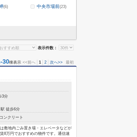
岬
中央市場前
(6)
(23)
表示件数：
30
棟表示
<<前へ
1
2
次へ>>
最初
歩3分
駅 徒歩6分
コンクリート
は敷地内ごみ置き場・エレベータなどが
賃8万円でおすすめの物件です。通信速