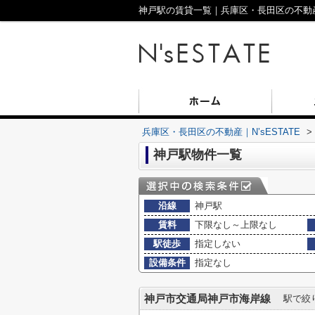
神戸駅の賃貸一覧｜兵庫区・長田区の不動産｜N
兵庫区・長田区の不動産｜N’sESTATE
>
神戸駅物件一覧
沿線
神戸駅
賃料
下限なし～上限なし
駅徒歩
指定しない
設備条件
指定なし
神戸市交通局神戸市海岸線
駅で絞