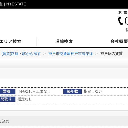
’sESTATE
営
(賃貸)路線・駅から探す
>
神戸市交通局神戸市海岸線
>
神戸駅の賃貸
面積
下限なし～上限なし
築年数
指定しない
間取り
指定なし
り込む