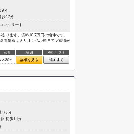
歩9分
徒歩12分
コンクリート
があります。賃料10.7万円の物件です。
新着情報：ミリオンベル神戸の空室情報
面積
詳細
検討リスト
55.03㎡
詳細を見る
追加する
目
徒歩7分
駅 徒歩13分
造