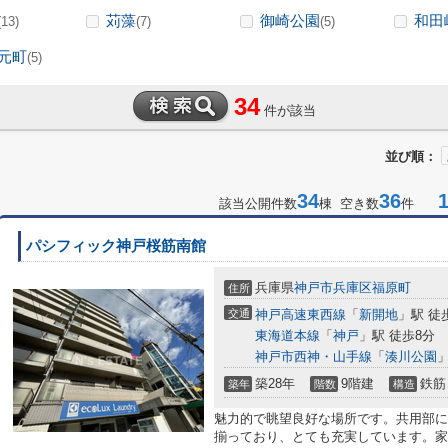
苅藻
御崎公園
和田
(13)
(7)
(5)
元町
(5)
34
件が該当
並び順：
34
36
1-
該当公開件数
棟 空き数
件
パシフィック神戸桜筋南館
兵庫県
神戸市兵庫区
福原町
住所
交通
神戸高速東西線
「
新開地
」駅 徒
東海道本線
「
神戸
」駅 徒歩8分
神戸市西神・山手線
「
湊川公園
」
築28年
9階建
鉄筋
築年
階数
構造
魅力的で眺望良好な場所です。共用部に
揃っており、とても充実しています。家