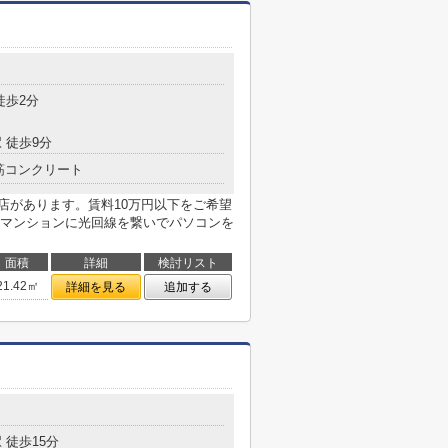
目
徒歩2分
 徒歩9分
筋コンクリート
前店があります。賃料10万円以下をご希望
マンションに光回線を繋いでパソコンを
面積
詳細
検討リスト
21.42㎡
詳細を見る
追加する
目
 徒歩15分