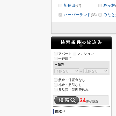
新長田
駒ヶ林
(67)
ハーバーランド
みなと
(36)
アパート
マンション
一戸建て
▼賃料
～
敷金・保証金なし
礼金・敷引なし
共益費・管理費込み
34
件が該当
間取り