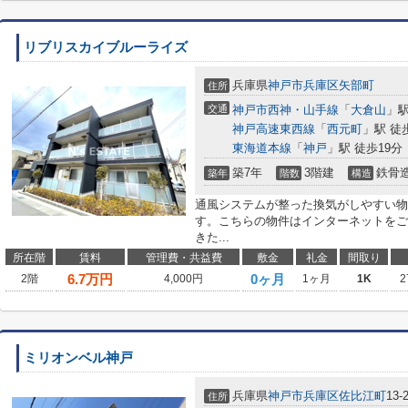
リブリスカイブルーライズ
兵庫県
神戸市兵庫区
矢部町
住所
交通
神戸市西神・山手線
「
大倉山
」駅
神戸高速東西線
「
西元町
」駅 徒
東海道本線
「
神戸
」駅 徒歩19分
築7年
3階建
鉄骨
築年
階数
構造
通風システムが整った換気がしやすい物
す。こちらの物件はインターネットをご
きた...
所在階
賃料
管理費・共益費
敷金
礼金
間取り
6.7
万円
0ヶ月
2階
4,000円
1ヶ月
1K
2
ミリオンベル神戸
兵庫県
神戸市兵庫区
佐比江町
13-
住所