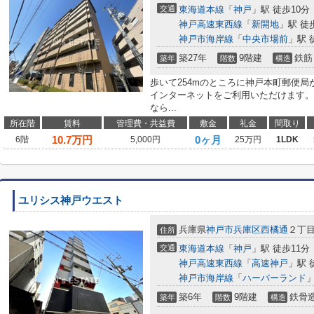
交通
東海道本線
「
神戸
」駅 徒歩10分
神戸高速東西線
「
新開地
」駅 徒
神戸市海岸線
「
中央市場前
」駅 
築27年
9階建
鉄筋
築年
階数
構造
歩いて254mのところに神戸本町郵便局
インターネットをご利用いただけます。
なら...
所在階
賃料
管理費・共益費
敷金
礼金
間取り
10.7
万円
0ヶ月
6階
5,000円
25万円
1LDK
ユリシス神戸ウエスト
兵庫県
神戸市兵庫区
西橘通
２丁
住所
交通
東海道本線
「
神戸
」駅 徒歩11分
神戸高速東西線
「
高速神戸
」駅 
神戸市海岸線
「
ハーバーランド
」
築6年
9階建
鉄骨
築年
階数
構造