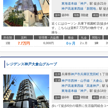
東海道本線
「
神戸
」駅 徒歩21分
神戸高速東西線
「
新開地
」駅 徒
築8年
3階建
軽量
築年
階数
構造
近くにはローソン 兵庫下祇園町店(徒歩
す。こちらは賃料7.7万円の物件です
線を...
所在階
賃料
管理費・共益費
敷金
礼金
間取り
7.7
万円
0ヶ月
1階
6,000円
2ヶ月
1R
3
レジデンス神戸大倉山グルーブ
兵庫県
神戸市兵庫区
荒田町
１丁
住所
交通
神戸市西神・山手線
「
大倉山
」駅
神戸高速東西線
「
高速神戸
」駅 
東海道本線
「
神戸
」駅 徒歩14分
築6年
9階建
鉄筋
築年
階数
構造
歩いて徒歩6分の場所に生活協同組合コ