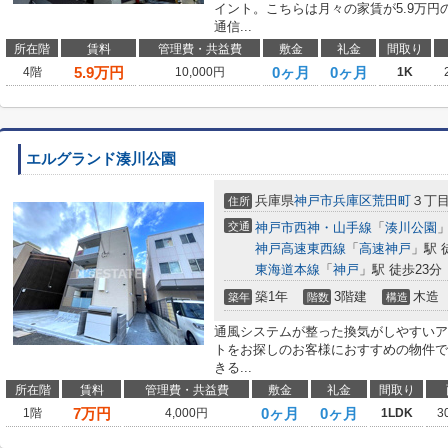
イント。こちらは月々の家賃が5.9万
通信...
所在階
賃料
管理費・共益費
敷金
礼金
間取り
5.9
万円
0ヶ月
0ヶ月
4階
10,000円
1K
エルグランド湊川公園
兵庫県
神戸市兵庫区
荒田町
３丁
住所
交通
神戸市西神・山手線
「
湊川公園
」
神戸高速東西線
「
高速神戸
」駅 
東海道本線
「
神戸
」駅 徒歩23分
築1年
3階建
木造
築年
階数
構造
通風システムが整った換気がしやすいア
トをお探しのお客様におすすめの物件で
きる...
所在階
賃料
管理費・共益費
敷金
礼金
間取り
7
万円
0ヶ月
0ヶ月
1階
4,000円
1LDK
3