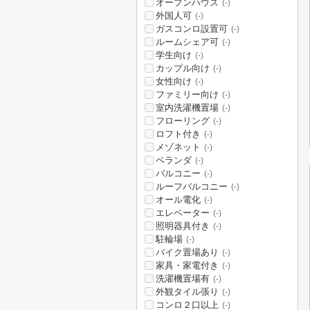
オープンハウス
(-)
外国人可
(-)
ガスコンロ設置可
(-)
ルームシェア可
(-)
学生向け
(-)
カップル向け
(-)
女性向け
(-)
ファミリー向け
(-)
室内洗濯機置場
(-)
フローリング
(-)
ロフト付き
(-)
メゾネット
(-)
ベランダ
(-)
バルコニー
(-)
ルーフバルコニー
(-)
オール電化
(-)
エレベーター
(-)
照明器具付き
(-)
駐輪場
(-)
バイク置場あり
(-)
家具・家電付き
(-)
洗濯機置場有
(-)
外観タイル張り
(-)
コンロ２口以上
(-)