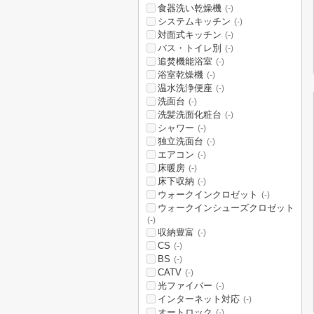
食器洗い乾燥機
(-)
システムキッチン
(-)
対面式キッチン
(-)
バス・トイレ別
(-)
追焚機能浴室
(-)
浴室乾燥機
(-)
温水洗浄便座
(-)
洗面台
(-)
洗髪洗面化粧台
(-)
シャワー
(-)
独立洗面台
(-)
エアコン
(-)
床暖房
(-)
床下収納
(-)
ウォークインクロゼット
(-)
ウォークインシューズクロゼット
(-)
収納豊富
(-)
CS
(-)
BS
(-)
CATV
(-)
光ファイバー
(-)
インターネット対応
(-)
オートロック
(-)