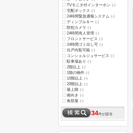
TVモニタ付インターホン
(-)
宅配ボックス
(-)
24時間緊急通報システム
(-)
ディンプルキー
(-)
防犯カメラ
(-)
24時間有人管理
(-)
フロントサービス
(-)
24時間ゴミ出し可
(-)
住戸内覧可能
(-)
コンシェルジュサービス
(-)
駐車場あり
(-)
2階以上
(-)
1階の物件
(-)
10階以上
(-)
20階以上
(-)
最上階
(-)
南向き
(-)
角部屋
(-)
34
件が該当