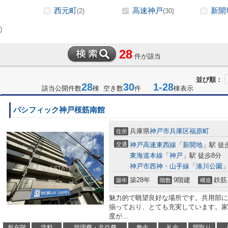
西元町
高速神戸
新開
(2)
(30)
)
28
件が該当
並び順：
28
30
1-28
該当公開件数
棟 空き数
件
棟表示
パシフィック神戸桜筋南館
兵庫県
神戸市兵庫区
福原町
住所
交通
神戸高速東西線
「
新開地
」駅 徒
東海道本線
「
神戸
」駅 徒歩8分
神戸市西神・山手線
「
湊川公園
」
築28年
9階建
鉄筋
築年
階数
構造
魅力的で眺望良好な場所です。共用部に
揃っており、とても充実しています。家
度が...
所在階
賃料
管理費・共益費
敷金
礼金
間取り