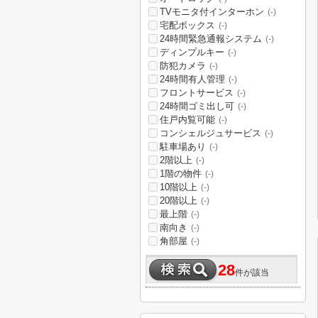
TVモニタ付インターホン
(-)
宅配ボックス
(-)
24時間緊急通報システム
(-)
ディンプルキー
(-)
防犯カメラ
(-)
24時間有人管理
(-)
フロントサービス
(-)
24時間ゴミ出し可
(-)
住戸内覧可能
(-)
コンシェルジュサービス
(-)
駐車場あり
(-)
2階以上
(-)
1階の物件
(-)
10階以上
(-)
20階以上
(-)
最上階
(-)
南向き
(-)
角部屋
(-)
28
件が該当