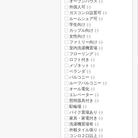
オープンハウス
(-)
外国人可
(-)
ガスコンロ設置可
(-)
ルームシェア可
(-)
学生向け
(-)
カップル向け
(-)
女性向け
(-)
ファミリー向け
(-)
室内洗濯機置場
(-)
フローリング
(-)
ロフト付き
(-)
メゾネット
(-)
ベランダ
(-)
バルコニー
(-)
ルーフバルコニー
(-)
オール電化
(-)
エレベーター
(-)
照明器具付き
(-)
駐輪場
(-)
バイク置場あり
(-)
家具・家電付き
(-)
洗濯機置場有
(-)
外観タイル張り
(-)
コンロ２口以上
(-)