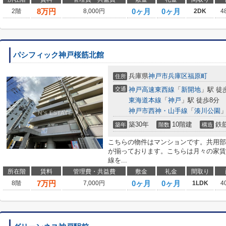
8
万円
0ヶ月
0ヶ月
2階
8,000円
2DK
4
パシフィック神戸桜筋北館
兵庫県
神戸市兵庫区
福原町
住所
交通
神戸高速東西線
「
新開地
」駅 徒
東海道本線
「
神戸
」駅 徒歩8分
神戸市西神・山手線
「
湊川公園
」
築30年
10階建
鉄
築年
階数
構造
こちらの物件はマンションです。共用部
が揃っております。こちらは月々の家賃
線を...
所在階
賃料
管理費・共益費
敷金
礼金
間取り
7
万円
0ヶ月
0ヶ月
8階
7,000円
1LDK
4