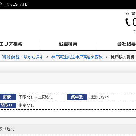
’sESTATE
営
(賃貸)路線・駅から探す
>
神戸高速鉄道神戸高速東西線
>
神戸駅の賃貸
面積
下限なし～上限なし
築年数
指定しない
間取り
指定なし
絞り込む