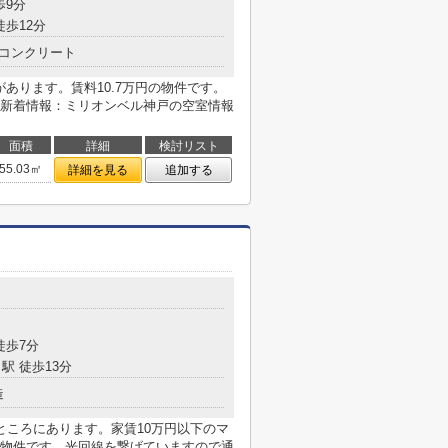
歩9分
徒歩12分
コンクリート
があります。賃料10.7万円の物件です。
新着情報：ミリオンベル神戸の空室情報
面積
詳細
検討リスト
55.03㎡
詳細を見る
追加する
目
徒歩7分
駅 徒歩13分
造
ところにあります。家賃10万円以下のマ
物件です。光回線を繋げていますので通