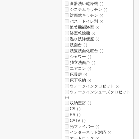
食器洗い乾燥機
(-)
システムキッチン
(-)
対面式キッチン
(-)
バス・トイレ別
(-)
追焚機能浴室
(-)
浴室乾燥機
(-)
温水洗浄便座
(-)
洗面台
(-)
洗髪洗面化粧台
(-)
シャワー
(-)
独立洗面台
(-)
エアコン
(-)
床暖房
(-)
床下収納
(-)
ウォークインクロゼット
(-)
ウォークインシューズクロゼット
(-)
収納豊富
(-)
CS
(-)
BS
(-)
CATV
(-)
光ファイバー
(-)
インターネット対応
(-)
オートロック
(-)