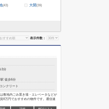
地
大開
(43)
(39)
表示件数：
歩3分
駅 徒歩6分
コンクリート
は敷地内ごみ置き場・エレベータなどが
賃8万円でおすすめの物件です。通信速
面積
詳細
検討リスト