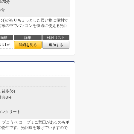
歩20分
鉄骨
4分)がありちょっとした買い物に便利で
。お家の中でパソコンを快適に使える光回
面積
詳細
検討リスト
5.51㎡
詳細を見る
追加する
目
 徒歩8分
徒歩8分
コンクリート
ープこうべ コープミニ荒田があるのもポ
円の物件です。光回線を繋げていますので