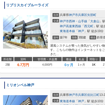
リブリスカイブルーライズ
兵庫県
神戸市兵庫区
矢部町
住所
交通
神戸市西神・山手線
「
大倉山
」駅
神戸高速東西線
「
西元町
」駅 徒
東海道本線
「
神戸
」駅 徒歩19分
築7年
3階建
鉄骨
築年
階数
構造
通風システムが整った換気がしやすい物
す。こちらの物件はインターネットをご
きた...
所在階
賃料
管理費・共益費
敷金
礼金
間取り
6.7
万円
0ヶ月
2階
4,000円
1ヶ月
1K
2
ミリオンベル神戸
兵庫県
神戸市兵庫区
佐比江町
13-
住所
交通
東海道本線
「
神戸
」駅 徒歩10分