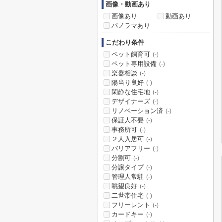
画像・動画あり
画像あり
動画あり
パノラマあり
こだわり条件
ペット飼育可
(-)
ペット専用設備
(-)
楽器相談
(-)
陽当り良好
(-)
閑静な住宅地
(-)
デザイナーズ
(-)
リノベーション済
(-)
保証人不要
(-)
事務所可
(-)
２人入居可
(-)
バリアフリー
(-)
分割可
(-)
分譲タイプ
(-)
管理人常駐
(-)
眺望良好
(-)
二世帯住宅
(-)
フリーレント
(-)
カードキー
(-)