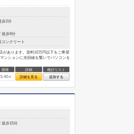
目
徒歩2分
 徒歩9分
筋コンクリート
前店があります。賃料10万円以下をご希望
マンションに光回線を繋いでパソコンを
面積
詳細
検討リスト
21.42㎡
詳細を見る
追加する
目
 徒歩15分