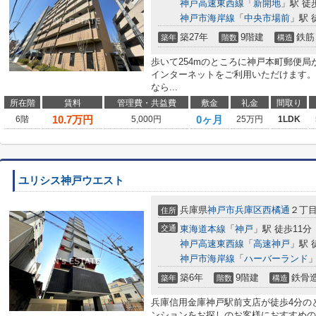
神戸高速東西線
「
新開地
」駅 徒
神戸市海岸線
「
中央市場前
」駅 
築27年
9階建
鉄筋
築年
階数
構造
歩いて254mのところに神戸本町郵便局
インターネットをご利用いただけます。
なら...
所在階
賃料
管理費・共益費
敷金
礼金
間取り
10.7
万円
0ヶ月
6階
5,000円
25万円
1LDK
ユリシス神戸ウエスト
兵庫県
神戸市兵庫区
西橘通
２丁
住所
交通
東海道本線
「
神戸
」駅 徒歩11分
神戸高速東西線
「
高速神戸
」駅 
神戸市海岸線
「
ハーバーランド
」
築6年
9階建
鉄骨
築年
階数
構造
兵庫信用金庫神戸駅前支店が徒歩4分の
ンションをお探しのお客様におすすめの