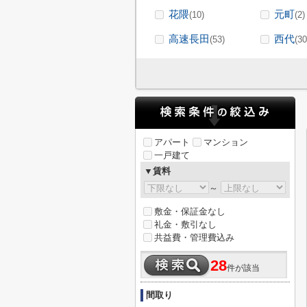
花隈
元町
(10)
(2)
高速長田
西代
(53)
(30
アパート
マンション
一戸建て
▼賃料
～
敷金・保証金なし
礼金・敷引なし
共益費・管理費込み
28
件が該当
間取り