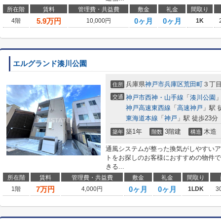
所在階
賃料
管理費・共益費
敷金
礼金
間取り
5.9
万円
0ヶ月
0ヶ月
4階
10,000円
1K
エルグランド湊川公園
兵庫県
神戸市兵庫区
荒田町
３丁
住所
交通
神戸市西神・山手線
「
湊川公園
」
神戸高速東西線
「
高速神戸
」駅 
東海道本線
「
神戸
」駅 徒歩23分
築1年
3階建
木造
築年
階数
構造
通風システムが整った換気がしやすいア
トをお探しのお客様におすすめの物件で
きる...
所在階
賃料
管理費・共益費
敷金
礼金
間取り
7
万円
0ヶ月
0ヶ月
1階
4,000円
1LDK
3