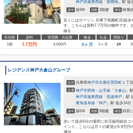
神戸高速東西線
「
新開地
」駅 徒
築8年
3階建
軽量
築年
階数
構造
近くにはローソン 兵庫下祇園町店(徒歩
す。こちらは賃料7.7万円の物件です
線を...
所在階
賃料
管理費・共益費
敷金
礼金
間取り
7.7
万円
0ヶ月
1階
6,000円
2ヶ月
1R
3
レジデンス神戸大倉山グルーブ
兵庫県
神戸市兵庫区
荒田町
１丁
住所
交通
神戸市西神・山手線
「
大倉山
」駅
神戸高速東西線
「
高速神戸
」駅 
東海道本線
「
神戸
」駅 徒歩14分
築6年
9階建
鉄筋
築年
階数
構造
歩いて徒歩6分の場所に生活協同組合コ
イント。こちらは月々の家賃が5.9万
通信...