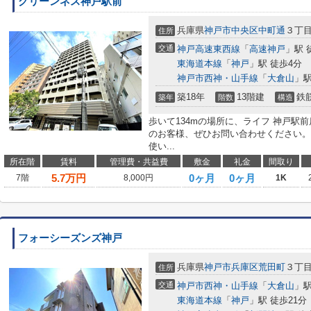
グリーンネス神戸駅前
兵庫県
神戸市中央区
中町通
３丁
住所
交通
神戸高速東西線
「
高速神戸
」駅 
東海道本線
「
神戸
」駅 徒歩4分
神戸市西神・山手線
「
大倉山
」駅
築18年
13階建
鉄
築年
階数
構造
歩いて134mの場所に、ライフ 神戸駅
のお客様、ぜひお問い合わせください。
使い...
所在階
賃料
管理費・共益費
敷金
礼金
間取り
5.7
万円
0ヶ月
0ヶ月
7階
8,000円
1K
フォーシーズンズ神戸
兵庫県
神戸市兵庫区
荒田町
３丁
住所
交通
神戸市西神・山手線
「
大倉山
」駅
東海道本線
「
神戸
」駅 徒歩21分