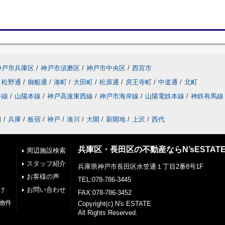
神戸市兵庫区
/
神戸市須磨区
/
神戸市中央区
/
西宮市
松野通
/
御船通
/
湊町
/
大田町
/
松原通
/
房王寺町
/
中道通
/
北町
手線
/
山陽本線
/
神戸高速東西線
/
神戸市海岸線
/
山陽電鉄本線
/
神鉄有馬線
田
/
兵庫
/
板宿
/
神戸
/
湊川
/
大開
/
新開地
/
上沢
/
西代
兵庫区・長田区の不動産ならN’sESTAT
周辺施設検索
スタッフ紹介
兵庫県神戸市長田区水笠通１丁目2番8号1F
お客様の声
TEL:078-786-3445
け
お問い合わせ
FAX:078-786-3452
物件
Copyright(c) N's ESTATE
All Rights Reserved.