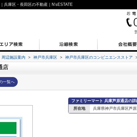
兵庫区・長田区の不動産｜N’sESTATE
営
周辺施設案内
>
神戸市兵庫区
>
神戸市兵庫区のコンビニエンスストア
通店
の一覧へ
ファミリーマート 兵庫芦原通店の詳
所在地
兵庫県神戸市兵庫区芦原通