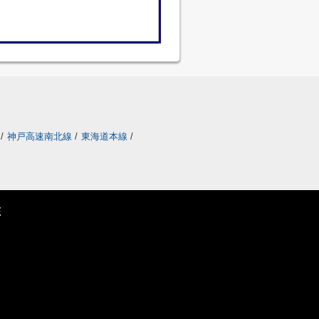
/
神戸高速南北線
/
東海道本線
/
E