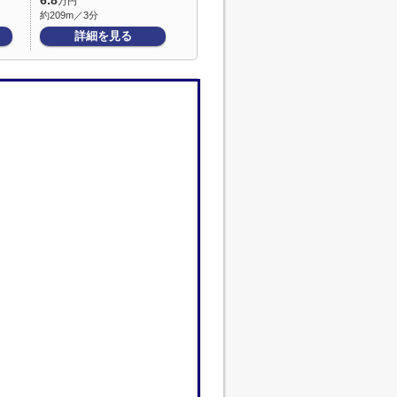
6.8
万円
約209m／3分
詳細を見る