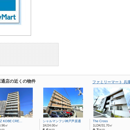
原通店の近くの物件
ファミリーマート 兵
AZ KOBE CRE…
シャルマンフジ神戸芦原通
The Cross
4.96㎡
1K/24.00㎡
1LDK/31.70㎡