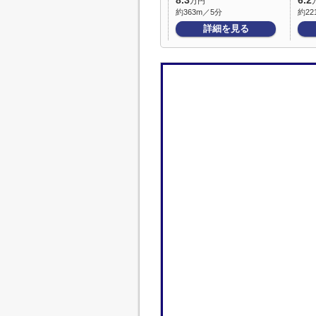
8.3
6.2
万円
約363m／5分
約22
詳細を見る