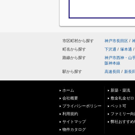
市区町村から探す
神戸市長田区
/
町名から探す
下沢通
/
塚本通
/
路線から探す
神戸市西神・山
阪神本線
駅から探す
高速長田
/
新長
ホーム
新築・築浅
会社概要
敷金礼金ゼロ
プライバシーポリシー
ペット可
利用規約
ファミリー向
サイトマップ
弊社おすすめ
物件カタログ