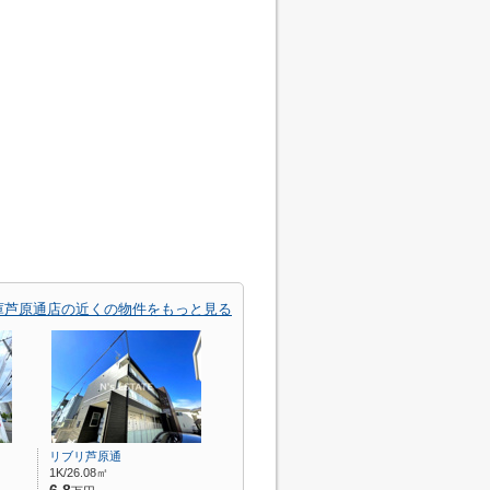
庫芦原通店の近くの物件をもっと見る
リブリ芦原通
1K/26.08㎡