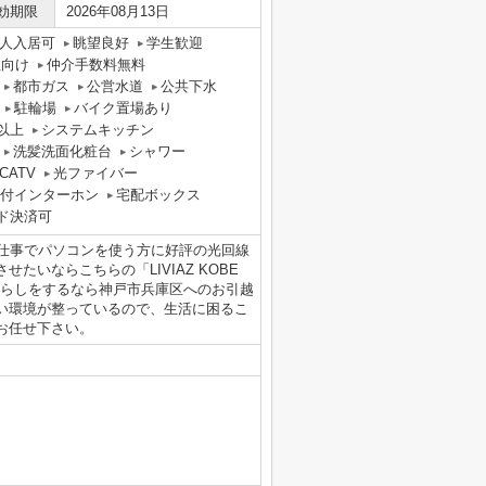
効期限
2026年08月13日
人入居可
眺望良好
学生歓迎
性向け
仲介手数料無料
都市ガス
公営水道
公共下水
駐輪場
バイク置場あり
以上
システムキッチン
洗髪洗面化粧台
シャワー
CATV
光ファイバー
タ付インターホン
宅配ボックス
ド決済可
お仕事でパソコンを使う方に好評の光回線
いならこちらの「LIVIAZ KOBE
暮らしをするなら神戸市兵庫区へのお引越
い環境が整っているので、生活に困るこ
お任せ下さい。