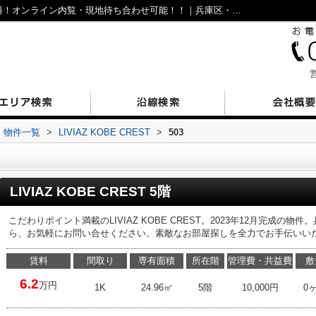
LIVIAZ KOBE CREST503｜仲介手数料無料！オンライン内覧・現地待ち合わせ可能！！｜兵庫区・長田区の不動産｜N’sESTATE
営
物件一覧
>
LIVIAZ KOBE CREST
>
503
LIVIAZ KOBE CREST 5階
こだわりポイント満載のLIVIAZ KOBE CREST。2023年12月完成の
ら、お気軽にお問い合せください。素敵なお部屋探しを全力でお手伝いい
賃料
間取り
専有面積
所在階
管理費・共益費
敷
6.2
万円
1K
24.96㎡
5階
10,000円
0