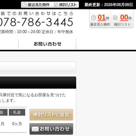
最終更新：2026年08月08日
01
00
件
件
最近見た物件
検討リスト
業時間：10:00～24:00
定休日：年中無休
物件。兵庫付近で気になるお部屋を見つけた
たします。
金
礼金
ヶ月
0ヶ月