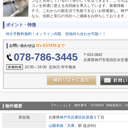
ンなど充実しているので安心して生活できます。こちらは
コンを快適に使える光回線を導入しています。新着情報：LIVI
チラ。これからの新生活で失敗できないお部屋探し。神戸
なら、信頼と安心の当社へご連絡をお待ちしております。
ポイント・特徴
仲介手数料無料！オンライン内覧
現地待ち合わせ可能！！
お問い合わせは
N's ESTATEまで
078-786-3445
〒653-0842
兵庫県神戸市長田区水笠通
10:00～24:00 定休日:年中無休
【マンション】
物件番号：72728200
情報更新日：20
物件概要
所在地
兵庫県
神戸市兵庫区
松原通
５丁目
山陽本線
「
兵庫
」駅 徒歩8分