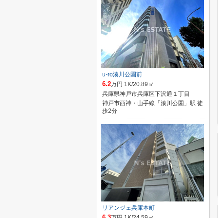
u-ro湊川公園前
6.2
万円 1K/20.89㎡
兵庫県神戸市兵庫区下沢通１丁目
神戸市西神・山手線「湊川公園」駅 徒
歩2分
リアンジェ兵庫本町
6.3
万円 1K/24.59㎡