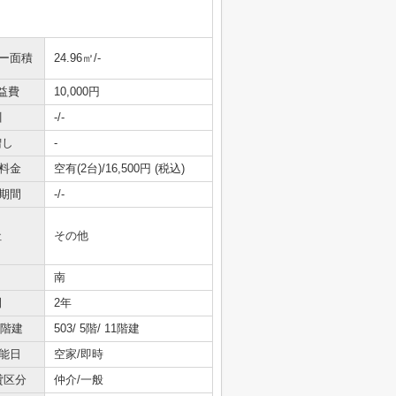
ニー面積
24.96㎡/-
益費
10,000円
引
-/-
増し
-
料金
空有(2台)/16,500円 (税込)
期間
-/-
社
その他
南
間
2年
/階建
503/ 5階/ 11階建
能日
空家/即時
貸区分
仲介/一般