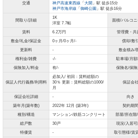
交通
神戸高速東西線
「
大開
」駅 徒歩15分
神戸市海岸線
「
御崎公園
」駅 徒歩16分
1K
間取り/詳細
面積/バルコ
洋室 7.7帖
賃料
6.2万円
管理費・共
敷金/礼金/保証金
0ヶ月/0ヶ月/-
償却/敷
更新料
-
敷金積み
権利金/雑費
-/-
駐車場/月額
保険加入/料金
有/-
保険名/保険
必加入/
初回：賃料総額の
保証人代行義務/利用料
30％ 更新：賃料総額の1000/
保証会
月
保証会社詳細
-
向き
築年月(築年数)
2022年 12月 (築3年)
契約期
種別/構造
マンション/鉄筋コンクリート
部屋/所在階
総戸数
30戸
現況/入居可
特優賃
-
取引態様/賃