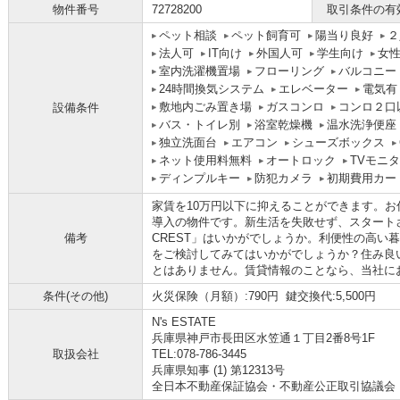
物件番号
72728200
取引条件の有
ペット相談
ペット飼育可
陽当り良好
２
法人可
IT向け
外国人可
学生向け
女
室内洗濯機置場
フローリング
バルコニー
24時間換気システム
エレベーター
電気有
敷地内ごみ置き場
ガスコンロ
コンロ２口
設備条件
バス・トイレ別
浴室乾燥機
温水洗浄便座
独立洗面台
エアコン
シューズボックス
ネット使用料無料
オートロック
TVモニ
ディンプルキー
防犯カメラ
初期費用カー
家賃を10万円以下に抑えることができます。
導入の物件です。新生活を失敗せず、スタートさせた
備考
CREST」はいかがでしょうか。利便性の高い
をご検討してみてはいかがでしょうか？住み良
とはありません。賃貸情報のことなら、当社に
条件(その他)
火災保険（月額）:790円 鍵交換代:5,500円
N's ESTATE
兵庫県神戸市長田区水笠通１丁目2番8号1F
取扱会社
TEL:078-786-3445
兵庫県知事 (1) 第12313号
全日本不動産保証協会・不動産公正取引協議会