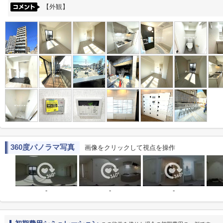
【外観】
360度パノラマ写真
画像をクリックして視点を操作
-
-
-