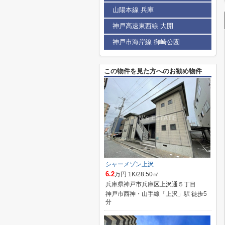
山陽本線 兵庫
神戸高速東西線 大開
神戸市海岸線 御崎公園
この物件を見た方へのお勧め物件
シャーメゾン上沢
6.2
万円 1K/28.50㎡
兵庫県神戸市兵庫区上沢通５丁目
神戸市西神・山手線「上沢」駅 徒歩5
分