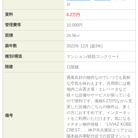
分
賃料
6.2万円
管理費等
10,000円
面積
24.96㎡
築年数
2022年 12月 (築3年)
種別/構造
マンション/鉄筋コンクリート
階建
11階建
通風良好の物件なのでいつでも新鮮
な空気を味わえます。共用部には敷
地内ごみ置き場・エレベータなど
様々な設備やサービスが揃っている
ので便利です。価格6.2万円ながら充
実した設備のこちらの物件は、多く
の方におすすめです。インターネッ
備考
トをご利用いただけます。気になる
イチオシ物件情報：「LIVIAZ KOBE
CREST」。神戸市兵庫区エリアと山
陽本線兵庫駅付近での賃貸マンショ