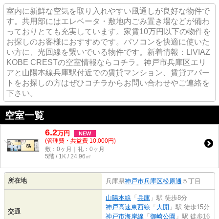
室内に新鮮な空気を取り入れやすい風通しが良好な物件で
す。共用部にはエレベータ・敷地内ごみ置き場などが備わ
っておりとても充実しています。家賃10万円以下の物件を
お探しのお客様におすすめです。パソコンを快適に使いた
い方に、光回線を繋いでいる物件です。新着情報：LIVIAZ
KOBE CRESTの空室情報ならコチラ。神戸市兵庫区エリ
アと山陽本線兵庫駅付近での賃貸マンション、賃貸アパー
トをお探しの方はぜひコチラからお問い合わせやご連絡を
下さい。
空室一覧
6.2
万
円
NEW
(管理費・共益費 10,000円)
敷：0ヶ月｜礼：0ヶ月
5階 / 1K / 24.96㎡
所在地
兵庫県
神戸市兵庫区
松原通
５丁目
山陽本線
「
兵庫
」駅 徒歩8分
神戸高速東西線
「
大開
」駅 徒歩15分
交通
神戸市海岸線
「
御崎公園
」駅 徒歩16