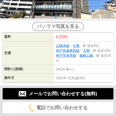
1 / 26
パノラマ写真を見る
賃料
6.2万円
山陽本線
「
兵庫
」駅 徒歩8分
神戸高速東西線
「
大開
」駅 徒歩15分
交通
神戸市海岸線
「
御崎公園
」駅 徒歩16
分
間取り(面積)
1K(24.96㎡)
築年月
2022年 12月(築3年)
メールでお問い合わせする(無料)
電話でお問い合わせする