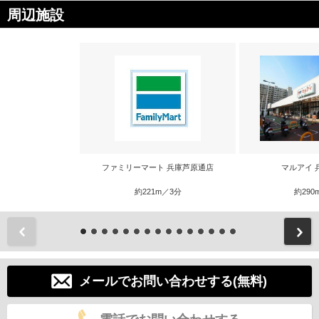
周辺施設
ファミリーマート 兵庫芦原通店
マルアイ 
約221m／3分
約290
前
メールでお問い合わせする(無料)