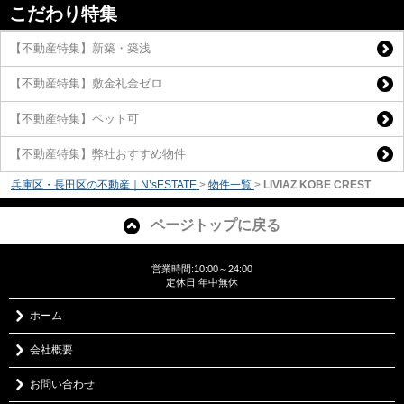
こだわり特集
【不動産特集】新築・築浅
【不動産特集】敷金礼金ゼロ
【不動産特集】ペット可
【不動産特集】弊社おすすめ物件
兵庫区・長田区の不動産｜N’sESTATE
>
物件一覧
>
LIVIAZ KOBE CREST
ページトップに戻る
営業時間:10:00～24:00
定休日:年中無休
ホーム
会社概要
お問い合わせ