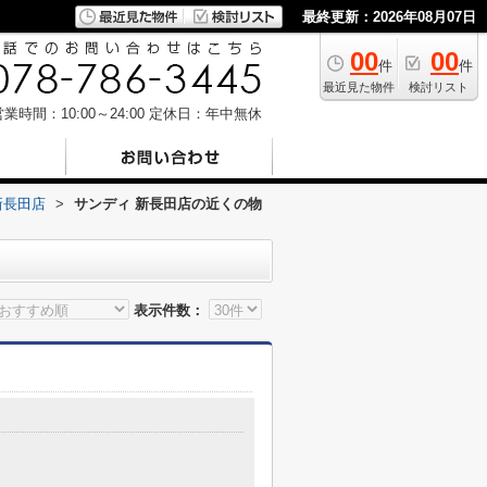
最終更新：2026年08月07日
00
00
件
件
最近見た物件
検討リスト
業時間：10:00～24:00
定休日：年中無休
新長田店
>
サンディ 新長田店の近くの物
表示件数：
目