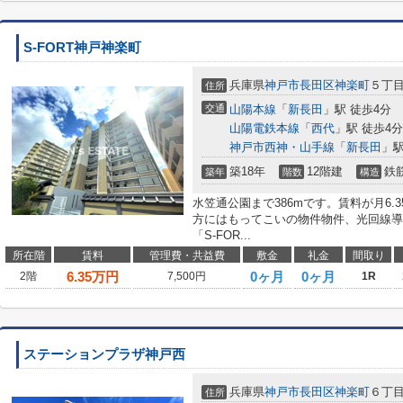
S-FORT神戸神楽町
兵庫県
神戸市長田区
神楽町
５丁
住所
交通
山陽本線
「
新長田
」駅 徒歩4分
山陽電鉄本線
「
西代
」駅 徒歩4分
神戸市西神・山手線
「
新長田
」駅
築18年
12階建
鉄
築年
階数
構造
水笠通公園まで386mです。賃料が月6
方にはもってこいの物件物件、光回線導
「S-FOR...
所在階
賃料
管理費・共益費
敷金
礼金
間取り
6.35
万円
0ヶ月
0ヶ月
2階
7,500円
1R
ステーションプラザ神戸西
兵庫県
神戸市長田区
神楽町
６丁
住所