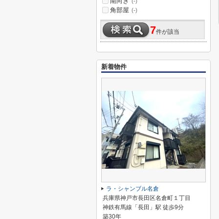
南向き
(-)
角部屋
(-)
7
件が該当
新着物件
ラ・シャンブル名倉
兵庫県神戸市長田区名倉町１丁目
神鉄有馬線「長田」駅 徒歩9分
築30年