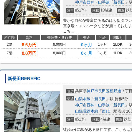
神戸市西神・山手線
「
新長田
」駅
築17年
10階建
鉄
築年
階数
構造
豊かな自然が豊富にあるのは大型タウン
置き場・エレベータなどが揃っておりま
こち...
所在階
賃料
管理費・共益費
敷金
礼金
間取り
8.6
万円
0ヶ月
2階
8,000円
1ヶ月
1LDK
3
8.8
万円
0ヶ月
7階
8,000円
1ヶ月
1LDK
3
新長田BENEFIC
兵庫県
神戸市長田区
松野通
３丁
住所
交通
山陽本線
「
新長田
」駅 徒歩5分
神戸市西神・山手線
「
新長田
」駅
山陽電鉄本線
「
西代
」駅 徒歩10
築13年
4階建
鉄筋
築年
階数
構造
徒歩5分に駅がある物件です。こちらは賃