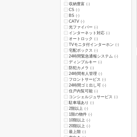
収納豊富
(-)
CS
(-)
BS
(-)
CATV
(-)
光ファイバー
(-)
インターネット対応
(-)
オートロック
(-)
TVモニタ付インターホン
(-)
宅配ボックス
(-)
24時間緊急通報システム
(-)
ディンプルキー
(-)
防犯カメラ
(-)
24時間有人管理
(-)
フロントサービス
(-)
24時間ゴミ出し可
(-)
住戸内覧可能
(-)
コンシェルジュサービス
(-)
駐車場あり
(-)
2階以上
(-)
1階の物件
(-)
10階以上
(-)
20階以上
(-)
最上階
(-)