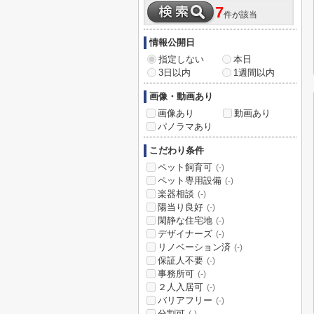
7
件が該当
情報公開日
指定しない
本日
3日以内
1週間以内
画像・動画あり
画像あり
動画あり
パノラマあり
こだわり条件
ペット飼育可
(-)
ペット専用設備
(-)
楽器相談
(-)
陽当り良好
(-)
閑静な住宅地
(-)
デザイナーズ
(-)
リノベーション済
(-)
保証人不要
(-)
事務所可
(-)
２人入居可
(-)
バリアフリー
(-)
分割可