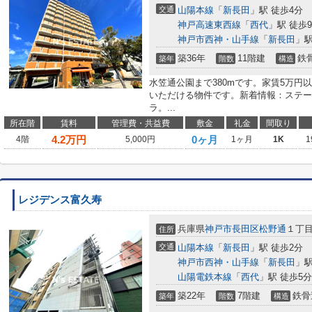
交通
山陽本線
「
新長田
」駅 徒歩4分
神戸高速東西線
「
西代
」駅 徒歩
神戸市西神・山手線
「
新長田
」駅
築36年
11階建
鉄
築年
階数
構造
水笠通公園まで380mです。家賃5万円
いただける物件です。新着情報：ステー
ラ。...
所在階
賃料
管理費・共益費
敷金
礼金
間取り
4.2
万円
0ヶ月
4階
5,000円
1ヶ月
1K
1
レジデンス富久寿
兵庫県
神戸市長田区
松野通
１丁
住所
交通
山陽本線
「
新長田
」駅 徒歩2分
神戸市西神・山手線
「
新長田
」駅
山陽電鉄本線
「
西代
」駅 徒歩5分
築22年
7階建
鉄骨
築年
階数
構造