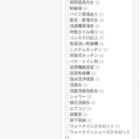
照明器具付き
(-)
駐輪場
(-)
バイク置場あり
(-)
家具・家電付き
(-)
洗濯機置場有
(-)
外観タイル張り
(-)
コンロ２口以上
(-)
食器洗い乾燥機
(-)
システムキッチン
(-)
対面式キッチン
(-)
バス・トイレ別
(-)
追焚機能浴室
(-)
浴室乾燥機
(-)
温水洗浄便座
(-)
洗面台
(-)
洗髪洗面化粧台
(-)
シャワー
(-)
独立洗面台
(-)
エアコン
(-)
床暖房
(-)
床下収納
(-)
ウォークインクロゼット
(-)
ウォークインシューズクロゼット
(-)