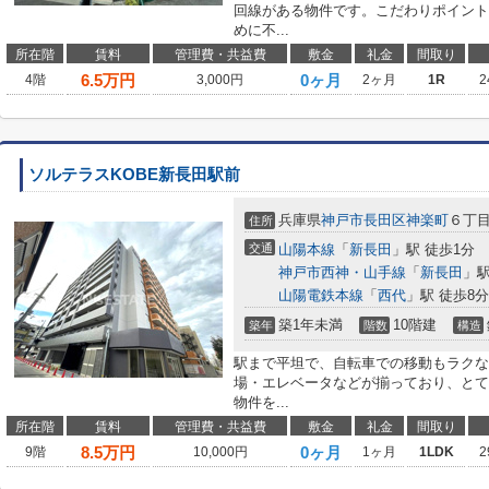
回線がある物件です。こだわりポイント満
めに不...
所在階
賃料
管理費・共益費
敷金
礼金
間取り
6.5
万円
0ヶ月
4階
3,000円
2ヶ月
1R
2
ソルテラスKOBE新長田駅前
兵庫県
神戸市長田区
神楽町
６丁
住所
交通
山陽本線
「
新長田
」駅 徒歩1分
神戸市西神・山手線
「
新長田
」駅
山陽電鉄本線
「
西代
」駅 徒歩8分
築1年未満
10階建
築年
階数
構造
駅まで平坦で、自転車での移動もラクな
場・エレベータなどが揃っており、とて
物件を...
所在階
賃料
管理費・共益費
敷金
礼金
間取り
8.5
万円
0ヶ月
9階
10,000円
1ヶ月
1LDK
2