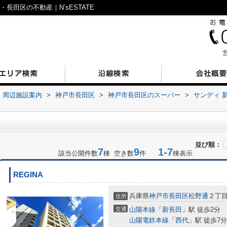
長田区の不動産｜N’sESTATE
営
周辺施設案内
>
神戸市長田区
>
神戸市長田区のスーパー
>
サンディ 
並び順：
7
9
1-7
該当公開件数
棟 空き数
件
棟表示
REGINA
兵庫県
神戸市長田区
松野通
２丁
住所
交通
山陽本線
「
新長田
」駅 徒歩2分
山陽電鉄本線
「
西代
」駅 徒歩7分