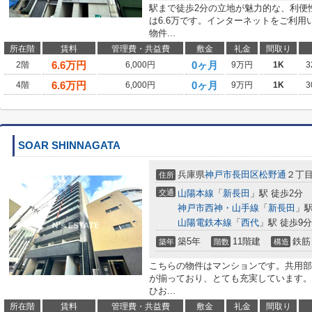
駅まで徒歩2分の立地が魅力的な、利便
は6.6万です。インターネットをご利
物件...
所在階
賃料
管理費・共益費
敷金
礼金
間取り
6.6
万円
0ヶ月
2階
6,000円
9万円
1K
3
6.6
万円
0ヶ月
4階
6,000円
9万円
1K
3
SOAR SHINNAGATA
兵庫県
神戸市長田区
松野通
２丁
住所
交通
山陽本線
「
新長田
」駅 徒歩2分
神戸市西神・山手線
「
新長田
」駅
山陽電鉄本線
「
西代
」駅 徒歩9分
築5年
11階建
鉄筋
築年
階数
構造
こちらの物件はマンションです。共用部
が揃っており、とても充実しています。
ひお...
所在階
賃料
管理費・共益費
敷金
礼金
間取り