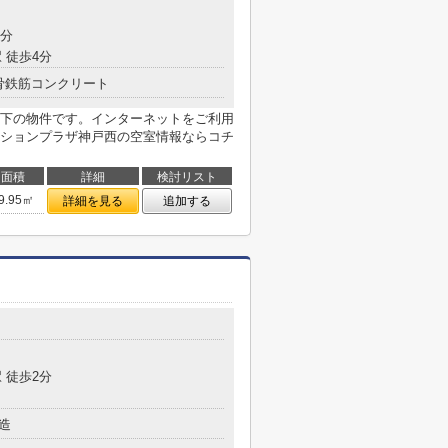
9分
 徒歩4分
骨鉄筋コンクリート
以下の物件です。インターネットをご利用
ションプラザ神戸西の空室情報ならコチ
面積
詳細
検討リスト
9.95㎡
詳細を見る
追加する
目
 徒歩2分
造