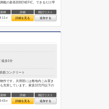
載の新長田BENEFIC。できるだけ早
面積
詳細
検討リスト
4.11㎡
詳細を見る
追加する
目
 徒歩1分
鉄筋コンクリート
物件です。共用部には敷地内ごみ置き
も充実しています。家賃10万円以下の
面積
詳細
検討リスト
9.43㎡
詳細を見る
追加する