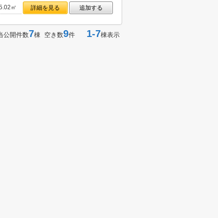
5.02㎡
詳細を見る
追加する
7
9
1-7
当公開件数
棟 空き数
件
棟表示