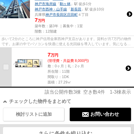
神戸市海岸線
「
駒ヶ林
」駅 徒歩1分
神戸市西神・山手線
「
新長田
」駅 徒歩10分
兵庫県
神戸市長田区
庄田町
４丁目
7
万円
築年数：築3年 ｜募集中：
1室
階数：12階建
歩いて2分のところに神戸信用金庫西神戸支店があります。賃料が月7万円の物件
です。お家の中でパソコンを快適に使える光回線を導入しています。気になるイ
チオシ物件情報：「クローバ...
7
万
円
(管理費・共益費 8,000円)
敷：0ヶ月｜礼：2ヶ月
所在階：11階
間取り：1DK
面積：27.29㎡
該当公開件数
3
棟 空き数
4
件
1-3
棟表示
チェックした物件をまとめて
検討リストに追加
お問い合わせ
さらに条件を絞り込む