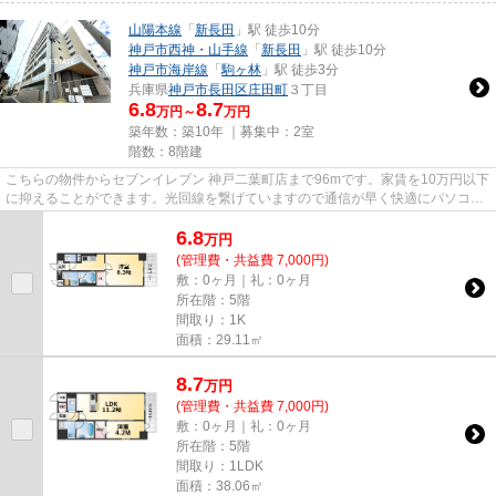
山陽本線
「
新長田
」駅 徒歩10分
神戸市西神・山手線
「
新長田
」駅 徒歩10分
神戸市海岸線
「
駒ヶ林
」駅 徒歩3分
兵庫県
神戸市長田区
庄田町
３丁目
6.8
8.7
万円～
万円
築年数：築10年 ｜募集中：
2室
階数：8階建
こちらの物件からセブンイレブン 神戸二葉町店まで96mです。家賃を10万円以下
に抑えることができます。光回線を繋げていますので通信が早く快適にパソコン
が使えます。当社イチオシの...
6.8
万
円
(管理費・共益費 7,000円)
敷：0ヶ月｜礼：0ヶ月
所在階：5階
間取り：1K
面積：29.11㎡
8.7
万
円
(管理費・共益費 7,000円)
敷：0ヶ月｜礼：0ヶ月
所在階：5階
間取り：1LDK
面積：38.06㎡