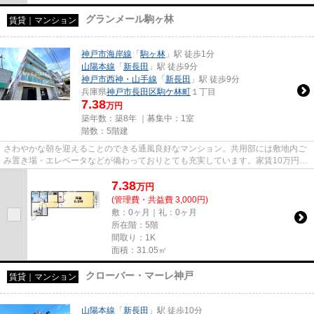
グランメール駒ヶ林
賃貸｜マンション
神戸市海岸線
「
駒ヶ林
」駅 徒歩1分
山陽本線
「
新長田
」駅 徒歩9分
神戸市西神・山手線
「
新長田
」駅 徒歩9分
兵庫県
神戸市長田区
駒ケ林町
１丁目
7.38
万円
築年数：築8年 ｜募集中：
1室
階数：5階建
さわやかな朝を迎えることのできる通風良好なマンション。共用部には敷地内ご
み置き場・エレベータなどが備わっておりとても充実しています。家賃10万円以
下のマンションをお探しのお...
7.38
万
円
(管理費・共益費 3,000円)
敷：0ヶ月｜礼：0ヶ月
所在階：5階
間取り：1K
面積：31.05㎡
クローバー・マーレ神戸
賃貸｜マンション
山陽本線
「
新長田
」駅 徒歩10分