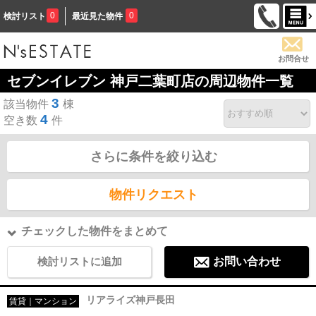
0
0
検討リスト
最近見た物件
お問合せ
セブンイレブン 神戸二葉町店の周辺物件一覧
3
該当物件
棟
4
空き数
件
さらに条件を絞り込む
物件リクエスト
チェックした物件をまとめて
検討リストに追加
お問い合わせ
リアライズ神戸長田
賃貸｜マンション