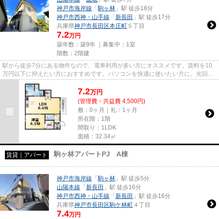
神戸市海岸線
「
駒ヶ林
」駅 徒歩18分
神戸市西神・山手線
「
新長田
」駅 徒歩17分
兵庫県
神戸市長田区
本庄町
５丁目
7.2
万円
築年数：築9年 ｜募集中：
1室
階数：2階建
駅から徒歩7分にある物件なので、電車利用が多い方にオススメです。賃料を10
万円以下に抑えたい方におすすめです。パソコンを快適に使いたい方に、光回線
を繋いでいる物件です。気にな...
7.2
万
円
(管理費・共益費 4,500円)
敷：0ヶ月｜礼：1ヶ月
所在階：1階
間取り：1LDK
面積：32.34㎡
駒ヶ林アパートPJ A棟
賃貸｜アパート
神戸市海岸線
「
駒ヶ林
」駅 徒歩5分
山陽本線
「
新長田
」駅 徒歩16分
神戸市西神・山手線
「
新長田
」駅 徒歩16分
兵庫県
神戸市長田区
駒ケ林町
４丁目
7.4
万円