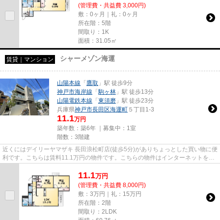
(管理費・共益費 3,000円)
敷：0ヶ月｜礼：0ヶ月
所在階：5階
間取り：1K
面積：31.05㎡
シャーメゾン海運
賃貸｜マンション
山陽本線
「
鷹取
」駅 徒歩9分
神戸市海岸線
「
駒ヶ林
」駅 徒歩13分
山陽電鉄本線
「
東須磨
」駅 徒歩23分
兵庫県
神戸市長田区
海運町
５丁目1-3
11.1
万円
築年数：築6年 ｜募集中：
1室
階数：3階建
近くにはデイリーヤマザキ 長田浪松町店(徒歩5分)がありちょっとした買い物に便
利です。こちらは賃料11.1万円の物件です。こちらの物件はインターネットをご
利用いただけます。気にな...
11.1
万
円
(管理費・共益費 8,000円)
敷：3万円｜礼：15万円
所在階：2階
間取り：2LDK