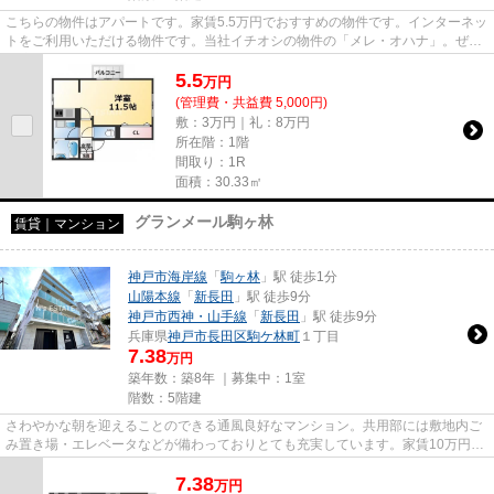
こちらの物件はアパートです。家賃5.5万円でおすすめの物件です。インターネッ
トをご利用いただける物件です。当社イチオシの物件の「メレ・オハナ」。ぜひ
一度ご覧ください。神戸市長...
5.5
万
円
(管理費・共益費 5,000円)
敷：3万円｜礼：8万円
所在階：1階
間取り：1R
面積：30.33㎡
グランメール駒ヶ林
賃貸｜マンション
神戸市海岸線
「
駒ヶ林
」駅 徒歩1分
山陽本線
「
新長田
」駅 徒歩9分
神戸市西神・山手線
「
新長田
」駅 徒歩9分
兵庫県
神戸市長田区
駒ケ林町
１丁目
7.38
万円
築年数：築8年 ｜募集中：
1室
階数：5階建
さわやかな朝を迎えることのできる通風良好なマンション。共用部には敷地内ご
み置き場・エレベータなどが備わっておりとても充実しています。家賃10万円以
下のマンションをお探しのお...
7.38
万
円