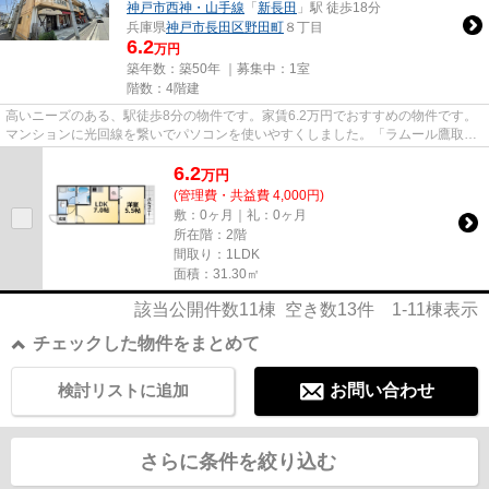
神戸市西神・山手線
「
新長田
」駅 徒歩18分
兵庫県
神戸市長田区
野田町
８丁目
6.2
万円
築年数：築50年 ｜募集中：
1室
階数：4階建
高いニーズのある、駅徒歩8分の物件です。家賃6.2万円でおすすめの物件です。
マンションに光回線を繋いでパソコンを使いやすくしました。「ラムール鷹取」
のここがイチオシ。神戸市長...
6.2
万
円
(管理費・共益費 4,000円)
敷：0ヶ月｜礼：0ヶ月
所在階：2階
間取り：1LDK
面積：31.30㎡
該当公開件数
11
棟 空き数
13
件
1-11
棟表示
チェックした物件をまとめて
検討リストに追加
お問い合わせ
さらに条件を絞り込む