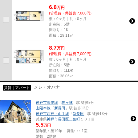
が使えます。当社イチオシの...
6.8
万
円
(管理費・共益費 7,000円)
敷：0ヶ月｜礼：0ヶ月
所在階：5階
間取り：1K
面積：29.11㎡
8.7
万
円
(管理費・共益費 7,000円)
敷：0ヶ月｜礼：0ヶ月
所在階：5階
間取り：1LDK
面積：38.06㎡
メレ・オハナ
賃貸｜アパート
神戸市海岸線
「
駒ヶ林
」駅 徒歩8分
山陽本線
「
新長田
」駅 徒歩13分
神戸市西神・山手線
「
新長田
」駅 徒歩13分
兵庫県
神戸市長田区
二葉町
１０丁目
5.5
万円
築年数：築19年 ｜募集中：
1室
階数：2階建