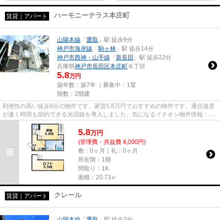
ハーモニーテラス本庄町
賃貸｜アパート
山陽本線
「
鷹取
」駅 徒歩9分
神戸市海岸線
「
駒ヶ林
」駅 徒歩14分
神戸市西神・山手線
「
新長田
」駅 徒歩22分
兵庫県
神戸市長田区
本庄町
８丁目
5.8
万円
築年数：築7年 ｜募集中：
1室
階数：2階建
利便性の高い徒歩9分の物件です。家賃5.8万円でおすすめの物件です。通信速度
が速く時間も節約できる光回線を導入しました。気になるイチオシ物件情報：
「ハーモニーテラス本庄町」。...
5.8
万
円
(管理費・共益費 4,000円)
敷：0ヶ月｜礼：0ヶ月
所在階：1階
間取り：1K
面積：20.73㎡
クレール
賃貸｜アパート
山陽本線
「
鷹取
」駅 徒歩7分