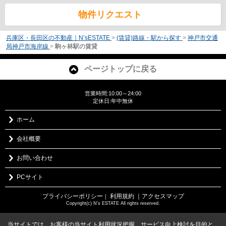
物件リクエスト
兵庫区・長田区の不動産｜N’sESTATE
>
(賃貸)路線・駅から探す
>
神戸市交通
局神戸市海岸線
>
駒ヶ林駅の賃貸
ページトップに戻る
営業時間:10:00～24:00
定休日:年中無休
ホーム
会社概要
お問い合わせ
PCサイト
プライバシーポリシー
利用規約
｜アクセスマップ
｜
Copyright(c) N's ESTATE All rights reserved.
当サイトでは、お客様の当サイト利用状況把握、サービス向上検討を目的と