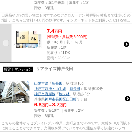
築年数：築1年未満 ｜募集中：
1室
階数：3階建
日用品やDIYの買い物にもおすすめなアグロガーデン 神戸駒ヶ林店まで徒歩6分の
場所。こちらは賃料7.4万円の物件です。インターネットをご利用いただける物件
です。「駒ヶ林アパートPJ...
7.4
万
円
(管理費・共益費 8,000円)
敷：0ヶ月｜礼：0ヶ月
所在階：1階
間取り：1LDK
面積：28.98㎡
リアライズ神戸長田
賃貸｜マンション
山陽本線
「
新長田
」駅 徒歩10分
神戸市西神・山手線
「
新長田
」駅 徒歩10分
神戸市海岸線
「
駒ヶ林
」駅 徒歩3分
兵庫県
神戸市長田区
庄田町
３丁目
6.8
8.7
万円～
万円
築年数：築10年 ｜募集中：
2室
階数：8階建
こちらの物件からセブンイレブン 神戸二葉町店まで96mです。家賃を10万円以下
に抑えることができます。光回線を繋げていますので通信が早く快適にパソコン