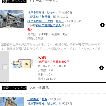
ドミール・ナチュレ
賃貸｜マンション
神戸市海岸線
「
駒ヶ林
」駅 徒歩5分
山陽本線
「
新長田
」駅 徒歩13分
神戸市西神・山手線
「
新長田
」駅 徒歩13分
兵庫県
神戸市長田区
二葉町
８丁目
6
万円
築年数：築19年 ｜募集中：
1室
階数：2階建
淡路信用金庫神戸支店だったら歩いてすぐ(徒歩5分)。賃料が月6万円の物件で
す。光回線を繋げましたのでパソコン作業がスムーズです。「ドミール・ナチュ
レ」の物件情報をお探しならお...
6
万
円
(管理費・共益費 5,500円)
敷：0ヶ月｜礼：0ヶ月
所在階：2階
間取り：1K
面積：31.52㎡
ラムール鷹取
賃貸｜マンション
山陽本線
「
鷹取
」駅 徒歩8分
神戸市海岸線
「
駒ヶ林
」駅 徒歩9分