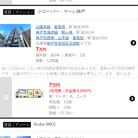
面積：60.76㎡
クローバー・マーレ神戸
賃貸｜マンション
山陽本線
「
新長田
」駅 徒歩10分
神戸市海岸線
「
駒ヶ林
」駅 徒歩1分
神戸市西神・山手線
「
新長田
」駅 徒歩10分
兵庫県
神戸市長田区
庄田町
４丁目
7
万円
築年数：築3年 ｜募集中：
1室
階数：12階建
歩いて2分のところに神戸信用金庫西神戸支店があります。賃料が月7万円の物件
です。お家の中でパソコンを快適に使える光回線を導入しています。気になるイ
チオシ物件情報：「クローバ...
7
万
円
(管理費・共益費 8,000円)
敷：0ヶ月｜礼：2ヶ月
所在階：11階
間取り：1DK
面積：27.29㎡
Kobe MKC
賃貸｜アパート