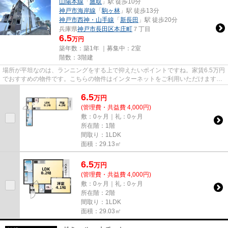
山陽本線
「
鷹取
」駅 徒歩10分
神戸市海岸線
「
駒ヶ林
」駅 徒歩13分
神戸市西神・山手線
「
新長田
」駅 徒歩20分
兵庫県
神戸市長田区
本庄町
７丁目
6.5
万円
築年数：築1年 ｜募集中：
2室
階数：3階建
場所が平坦なのは、ランニングをする上で抑えたいポイントですね。家賃6.5万円
でおすすめの物件です。こちらの物件はインターネットをご利用いただけます。
「Kobe MKC」の物件情報をお...
6.5
万
円
(管理費・共益費 4,000円)
敷：0ヶ月｜礼：0ヶ月
所在階：1階
間取り：1LDK
面積：29.13㎡
6.5
万
円
(管理費・共益費 4,000円)
敷：0ヶ月｜礼：0ヶ月
所在階：2階
間取り：1LDK
面積：29.03㎡