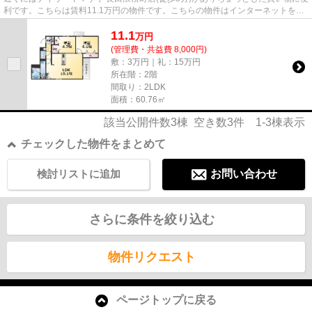
利です。こちらは賃料11.1万円の物件です。こちらの物件はインターネットをご
利用いただけます。気にな...
11.1
万
円
(管理費・共益費 8,000円)
敷：3万円｜礼：15万円
所在階：2階
間取り：2LDK
面積：60.76㎡
該当公開件数
3
棟 空き数
3
件
1-3
棟表示
チェックした物件をまとめて
検討リストに追加
お問い合わせ
さらに条件を絞り込む
物件リクエスト
ページトップに戻る