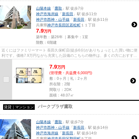
山陽本線
「
鷹取
」駅 徒歩7分
神戸市海岸線
「
新長田
」駅 徒歩11分
神戸市西神・山手線
「
新長田
」駅 徒歩11分
兵庫県
神戸市長田区
若松町
１１丁目
7.9
万円
築年数：築26年 ｜募集中：
1室
階数：6階建
近くにはファミリーマート 長田久保町店(徒歩6分)がありちょっとした買い物に便
利です。価格7.9万円ながら充実した設備のこちらの物件は、多くの方におすすめ
です。マンションに光回線...
7.9
万
円
(管理費・共益費 6,000円)
敷：0ヶ月｜礼：2ヶ月
所在階：2階
間取り：2DK
面積：48.07㎡
パークプラザ鷹取
賃貸｜マンション
山陽本線
「
鷹取
」駅 徒歩7分
神戸市西神・山手線
「
新長田
」駅 徒歩14分
神戸市海岸線
「
新長田
」駅 徒歩14分
兵庫県
神戸市長田区
野田町
５丁目