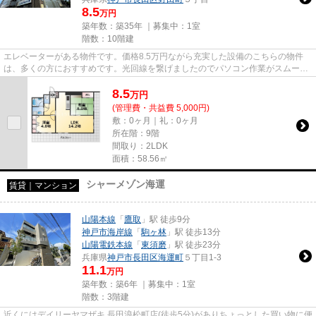
8.5
万円
築年数：築35年 ｜募集中：
1室
階数：10階建
エレベーターがある物件です。価格8.5万円ながら充実した設備のこちらの物件
は、多くの方におすすめです。光回線を繋げましたのでパソコン作業がスムーズ
です。ぜひ一度見ていただきた...
8.5
万
円
(管理費・共益費 5,000円)
敷：0ヶ月｜礼：0ヶ月
所在階：9階
間取り：2LDK
面積：58.56㎡
シャーメゾン海運
賃貸｜マンション
山陽本線
「
鷹取
」駅 徒歩9分
神戸市海岸線
「
駒ヶ林
」駅 徒歩13分
山陽電鉄本線
「
東須磨
」駅 徒歩23分
兵庫県
神戸市長田区
海運町
５丁目1-3
11.1
万円
築年数：築6年 ｜募集中：
1室
階数：3階建
近くにはデイリーヤマザキ 長田浪松町店(徒歩5分)がありちょっとした買い物に便