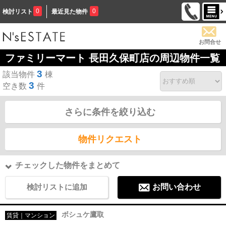
0
0
検討リスト
最近見た物件
お問合せ
ファミリーマート 長田久保町店の周辺物件一覧
3
該当物件
棟
3
空き数
件
さらに条件を絞り込む
物件リクエスト
チェックした物件をまとめて
検討リストに追加
お問い合わせ
ボシュケ鷹取
賃貸｜マンション