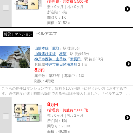
(管理費・共益費 5,500円)
敷：0ヶ月｜礼：0ヶ月
所在階：2階
間取り：1K
面積：31.52㎡
ベルアエフ
賃貸｜マンション
山陽本線
「
鷹取
」駅 徒歩5分
山陽電鉄本線
「
板宿
」駅 徒歩15分
神戸市西神・山手線
「
新長田
」駅 徒歩13分
兵庫県
神戸市長田区
海運町
２丁目
8
万円
築年数：築27年 ｜募集中：
1室
階数：4階建
こちらの物件はマンションです。賃料を10万円以下に抑えたい方におすすめで
す。通信速度が速く時間も節約できる光回線を導入しました。「ベルアエフ」の
ここがイチオシ。できるだけ早...
8
万
円
(管理費・共益費 5,000円)
敷：0ヶ月｜礼：2ヶ月
所在階：1階
間取り：2LDK
面積：49.38㎡