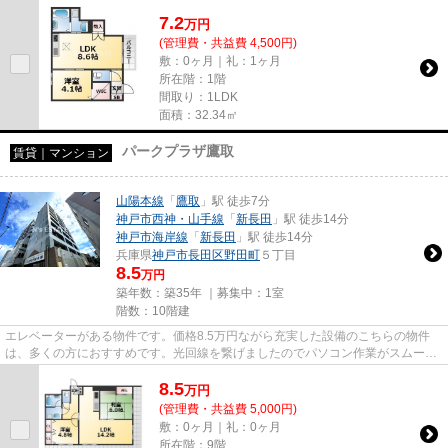
を繋いでいる物件です。気にな...
7.2
万
円
(管理費・共益費 4,500円)
敷：0ヶ月｜礼：1ヶ月
所在階：1階
間取り：1LDK
面積：32.34㎡
パークプラザ鷹取
賃貸｜マンション
山陽本線
「
鷹取
」駅 徒歩7分
神戸市西神・山手線
「
新長田
」駅 徒歩14分
神戸市海岸線
「
新長田
」駅 徒歩14分
兵庫県
神戸市長田区
野田町
５丁目
8.5
万円
築年数：築35年 ｜募集中：
1室
階数：10階建
エレベーターがある物件です。価格8.5万円ながら充実した設備のこちらの物件
は、多くの方におすすめです。光回線を繋げましたのでパソコン作業がスムーズ
です。ぜひ一度見ていただきた...
8.5
万
円
(管理費・共益費 5,000円)
敷：0ヶ月｜礼：0ヶ月
所在階：9階