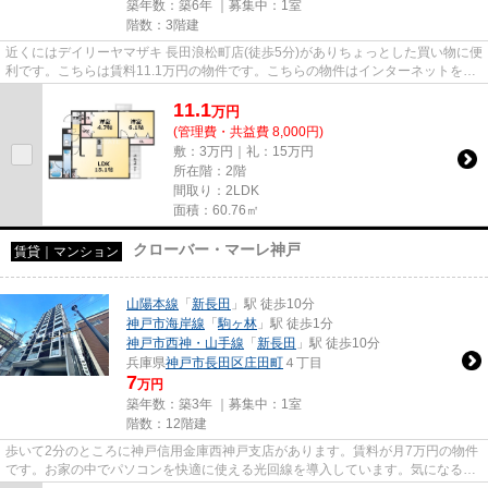
築年数：築6年 ｜募集中：
1室
階数：3階建
近くにはデイリーヤマザキ 長田浪松町店(徒歩5分)がありちょっとした買い物に便
利です。こちらは賃料11.1万円の物件です。こちらの物件はインターネットをご
利用いただけます。気にな...
11.1
万
円
(管理費・共益費 8,000円)
敷：3万円｜礼：15万円
所在階：2階
間取り：2LDK
面積：60.76㎡
クローバー・マーレ神戸
賃貸｜マンション
山陽本線
「
新長田
」駅 徒歩10分
神戸市海岸線
「
駒ヶ林
」駅 徒歩1分
神戸市西神・山手線
「
新長田
」駅 徒歩10分
兵庫県
神戸市長田区
庄田町
４丁目
7
万円
築年数：築3年 ｜募集中：
1室
階数：12階建
歩いて2分のところに神戸信用金庫西神戸支店があります。賃料が月7万円の物件
です。お家の中でパソコンを快適に使える光回線を導入しています。気になるイ
チオシ物件情報：「クローバ...