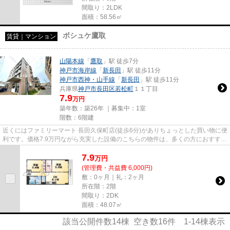
間取り：2LDK
面積：58.56㎡
ボシュケ鷹取
賃貸｜マンション
山陽本線
「
鷹取
」駅 徒歩7分
神戸市海岸線
「
新長田
」駅 徒歩11分
神戸市西神・山手線
「
新長田
」駅 徒歩11分
兵庫県
神戸市長田区
若松町
１１丁目
7.9
万円
築年数：築26年 ｜募集中：
1室
階数：6階建
近くにはファミリーマート 長田久保町店(徒歩6分)がありちょっとした買い物に便
利です。価格7.9万円ながら充実した設備のこちらの物件は、多くの方におすすめ
です。マンションに光回線...
7.9
万
円
(管理費・共益費 6,000円)
敷：0ヶ月｜礼：2ヶ月
所在階：2階
間取り：2DK
面積：48.07㎡
該当公開件数
14
棟 空き数
16
件
1-14
棟表示