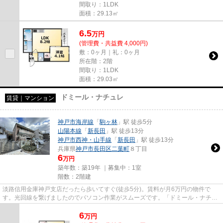
間取り：1LDK
面積：29.13㎡
6.5
万
円
(管理費・共益費 4,000円)
敷：0ヶ月｜礼：0ヶ月
所在階：2階
間取り：1LDK
面積：29.03㎡
ドミール・ナチュレ
賃貸｜マンション
神戸市海岸線
「
駒ヶ林
」駅 徒歩5分
山陽本線
「
新長田
」駅 徒歩13分
神戸市西神・山手線
「
新長田
」駅 徒歩13分
兵庫県
神戸市長田区
二葉町
８丁目
6
万円
築年数：築19年 ｜募集中：
1室
階数：2階建
淡路信用金庫神戸支店だったら歩いてすぐ(徒歩5分)。賃料が月6万円の物件で
す。光回線を繋げましたのでパソコン作業がスムーズです。「ドミール・ナチュ
レ」の物件情報をお探しならお...
6
万
円