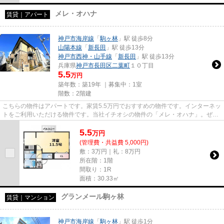
メレ・オハナ
賃貸｜アパート
神戸市海岸線
「
駒ヶ林
」駅 徒歩8分
山陽本線
「
新長田
」駅 徒歩13分
神戸市西神・山手線
「
新長田
」駅 徒歩13分
兵庫県
神戸市長田区
二葉町
１０丁目
5.5
万円
築年数：築19年 ｜募集中：
1室
階数：2階建
こちらの物件はアパートです。家賃5.5万円でおすすめの物件です。インターネッ
トをご利用いただける物件です。当社イチオシの物件の「メレ・オハナ」。ぜひ
一度ご覧ください。神戸市長...
5.5
万
円
(管理費・共益費 5,000円)
敷：3万円｜礼：8万円
所在階：1階
間取り：1R
面積：30.33㎡
グランメール駒ヶ林
賃貸｜マンション
神戸市海岸線
「
駒ヶ林
」駅 徒歩1分