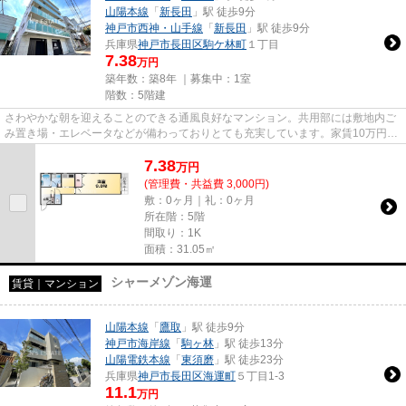
山陽本線
「
新長田
」駅 徒歩9分
神戸市西神・山手線
「
新長田
」駅 徒歩9分
兵庫県
神戸市長田区
駒ケ林町
１丁目
7.38
万円
築年数：築8年 ｜募集中：
1室
階数：5階建
さわやかな朝を迎えることのできる通風良好なマンション。共用部には敷地内ご
み置き場・エレベータなどが備わっておりとても充実しています。家賃10万円以
下のマンションをお探しのお...
7.38
万
円
(管理費・共益費 3,000円)
敷：0ヶ月｜礼：0ヶ月
所在階：5階
間取り：1K
面積：31.05㎡
シャーメゾン海運
賃貸｜マンション
山陽本線
「
鷹取
」駅 徒歩9分
神戸市海岸線
「
駒ヶ林
」駅 徒歩13分
山陽電鉄本線
「
東須磨
」駅 徒歩23分
兵庫県
神戸市長田区
海運町
５丁目1-3
11.1
万円