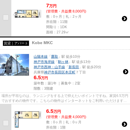
7
万
円
(管理費・共益費 8,000円)
敷：0ヶ月｜礼：2ヶ月
所在階：11階
間取り：1DK
面積：27.29㎡
Kobe MKC
賃貸｜アパート
山陽本線
「
鷹取
」駅 徒歩10分
神戸市海岸線
「
駒ヶ林
」駅 徒歩13分
神戸市西神・山手線
「
新長田
」駅 徒歩20分
兵庫県
神戸市長田区
本庄町
７丁目
6.5
万円
築年数：築1年 ｜募集中：
2室
階数：3階建
場所が平坦なのは、ランニングをする上で抑えたいポイントですね。家賃6.5万円
でおすすめの物件です。こちらの物件はインターネットをご利用いただけます。
「Kobe MKC」の物件情報をお...
6.5
万
円
(管理費・共益費 4,000円)
敷：0ヶ月｜礼：0ヶ月
所在階：1階