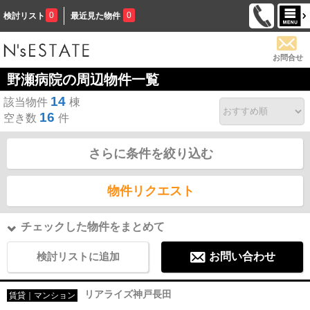
0
0
検討リスト
最近見た物件
お問合せ
野瀬病院の周辺物件一覧
14
該当物件
棟
16
空き数
件
さらに条件を絞り込む
物件リクエスト
チェックした物件をまとめて
検討リストに追加
お問い合わせ
リアライズ神戸長田
賃貸｜マンション