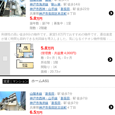
神戸市海岸線
「
駒ヶ林
」駅 徒歩14分
神戸市西神・山手線
「
新長田
」駅 徒歩22分
兵庫県
神戸市長田区
本庄町
８丁目
5.8
万円
築年数：築7年 ｜募集中：
1室
階数：2階建
利便性の高い徒歩9分の物件です。家賃5.8万円でおすすめの物件です。通信速度
が速く時間も節約できる光回線を導入しました。気になるイチオシ物件情報：
「ハーモニーテラス本庄町」。...
5.8
万
円
(管理費・共益費 4,000円)
敷：0ヶ月｜礼：0ヶ月
所在階：1階
間取り：1K
面積：20.73㎡
ホームAS1
賃貸｜マンション
山陽本線
「
新長田
」駅 徒歩7分
神戸市西神・山手線
「
新長田
」駅 徒歩7分
神戸市海岸線
「
新長田
」駅 徒歩7分
兵庫県
神戸市長田区
日吉町
４丁目
6.5
万円