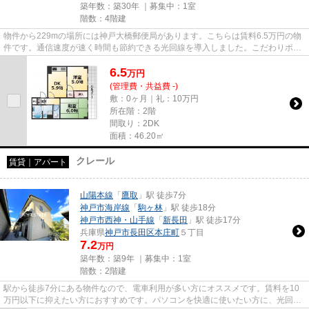
築年数：築30年 ｜募集中：
1室
階数：4階建
物件から229mの場所には神戸大橋郵便局があります。こちらは賃料6.5万円の物
件です。通信速度が速く時間も節約できる光回線を導入しました。こだわりポイ
ント満載のホームAS1。神戸市...
6.5
万
円
(管理費・共益費 -)
敷：0ヶ月｜礼：10万円
所在階：2階
間取り：2DK
面積：46.20㎡
クレール
賃貸｜アパート
山陽本線
「
鷹取
」駅 徒歩7分
神戸市海岸線
「
駒ヶ林
」駅 徒歩18分
神戸市西神・山手線
「
新長田
」駅 徒歩17分
兵庫県
神戸市長田区
本庄町
５丁目
7.2
万円
築年数：築9年 ｜募集中：
1室
階数：2階建
駅から徒歩7分にある物件なので、電車利用が多い方にオススメです。賃料を10
万円以下に抑えたい方におすすめです。パソコンを快適に使いたい方に、光回線