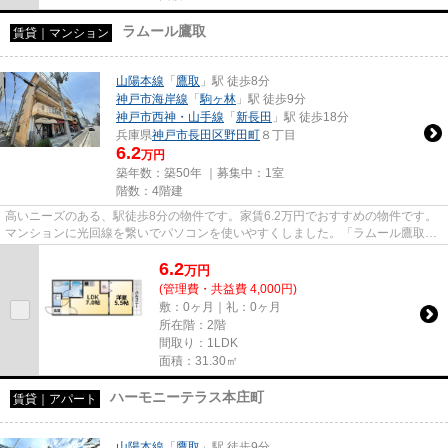
ラムール鷹取
賃貸｜マンション
山陽本線
「
鷹取
」駅 徒歩8分
神戸市海岸線
「
駒ヶ林
」駅 徒歩9分
神戸市西神・山手線
「
新長田
」駅 徒歩18分
兵庫県
神戸市長田区
野田町
８丁目
6.2
万円
築年数：築50年 ｜募集中：
1室
階数：4階建
高いニーズのある、駅徒歩8分の物件です。家賃6.2万円でおすすめの物件です。
マンションに光回線を繋いでパソコンを使いやすくしました。「ラムール鷹取」
のここがイチオシ。神戸市長...
6.2
万
円
(管理費・共益費 4,000円)
敷：0ヶ月｜礼：0ヶ月
所在階：2階
間取り：1LDK
面積：31.30㎡
ハーモニーテラス本庄町
賃貸｜アパート
山陽本線
「
鷹取
」駅 徒歩9分