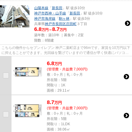
山陽本線
「
新長田
」駅 徒歩10分
神戸市西神・山手線
「
新長田
」駅 徒歩10分
神戸市海岸線
「
駒ヶ林
」駅 徒歩3分
兵庫県
神戸市長田区
庄田町
３丁目
6.8
8.7
万円～
万円
築年数：築10年 ｜募集中：
2室
階数：8階建
こちらの物件からセブンイレブン 神戸二葉町店まで96mです。家賃を10万円以下
に抑えることができます。光回線を繋げていますので通信が早く快適にパソコン
が使えます。当社イチオシの...
6.8
万
円
(管理費・共益費 7,000円)
敷：0ヶ月｜礼：0ヶ月
所在階：5階
間取り：1K
面積：29.11㎡
8.7
万
円
(管理費・共益費 7,000円)
敷：0ヶ月｜礼：0ヶ月
所在階：5階
間取り：1LDK
面積：38.06㎡