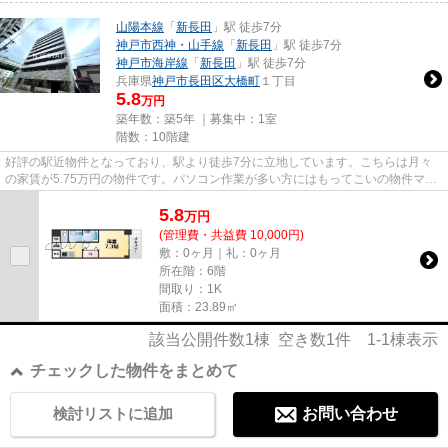
山陽本線
「
新長田
」駅 徒歩7分
神戸市西神・山手線
「
新長田
」駅 徒歩7分
神戸市海岸線
「
新長田
」駅 徒歩7分
兵庫県
神戸市長田区
大橋町
１丁目
5.8
万円
築年数：築5年 ｜募集中：
1室
階数：10階建
好評の駅近物件となっており、駅より徒歩7分に立地しています。こちらは月々
の家賃が5.75万円の物件です。パソコン作業が多い方にはもってこいの物件マン
ション、光回線導入済み。気に...
5.8
万
円
(管理費・共益費 10,000円)
敷：0ヶ月｜礼：0ヶ月
所在階：6階
間取り：1K
面積：23.89㎡
該当公開件数
1
棟 空き数
1
件
1-1
棟表示
チェックした物件をまとめて
検討リストに追加
お問い合わせ