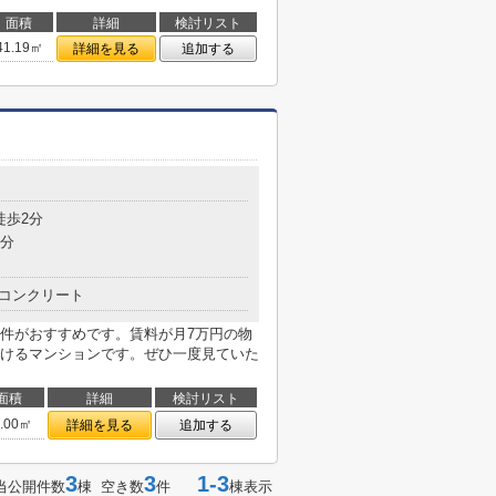
面積
詳細
検討リスト
41.19㎡
詳細を見る
追加する
目
徒歩2分
4分
コンクリート
件がおすすめです。賃料が月7万円の物
けるマンションです。ぜひ一度見ていた
面積
詳細
検討リスト
9.00㎡
詳細を見る
追加する
3
3
1-3
当公開件数
棟 空き数
件
棟表示