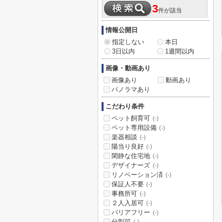
3
件が該当
情報公開日
指定しない
本日
3日以内
1週間以内
画像・動画あり
画像あり
動画あり
パノラマあり
こだわり条件
ペット飼育可
(-)
ペット専用設備
(-)
楽器相談
(-)
陽当り良好
(-)
閑静な住宅地
(-)
デザイナーズ
(-)
リノベーション済
(-)
保証人不要
(-)
事務所可
(-)
２人入居可
(-)
バリアフリー
(-)
分割可