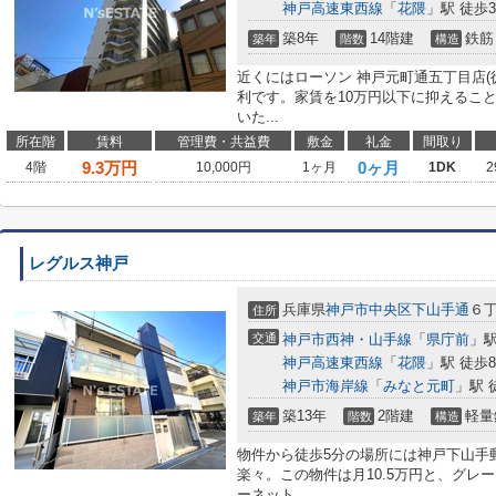
神戸高速東西線
「
花隈
」駅 徒歩
築8年
14階建
鉄筋
築年
階数
構造
近くにはローソン 神戸元町通五丁目店(
利です。家賃を10万円以下に抑えるこ
いた...
所在階
賃料
管理費・共益費
敷金
礼金
間取り
9.3
万円
0ヶ月
4階
10,000円
1ヶ月
1DK
2
レグルス神戸
兵庫県
神戸市中央区
下山手通
６
住所
交通
神戸市西神・山手線
「
県庁前
」駅
神戸高速東西線
「
花隈
」駅 徒歩
神戸市海岸線
「
みなと元町
」駅 
築13年
2階建
軽量
築年
階数
構造
物件から徒歩5分の場所には神戸下山手
楽々。この物件は月10.5万円と、グレ
ーネット...