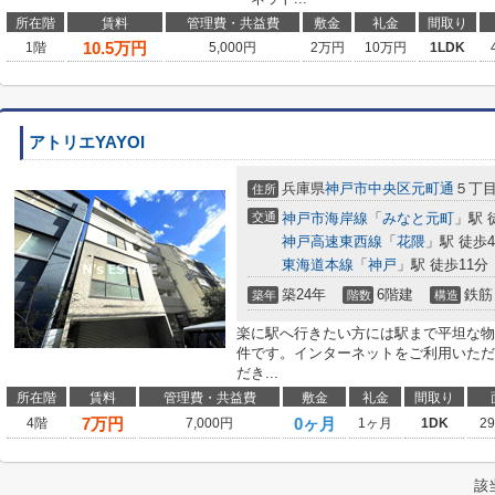
所在階
賃料
管理費・共益費
敷金
礼金
間取り
10.5
万円
1階
5,000円
2万円
10万円
1LDK
アトリエYAYOI
兵庫県
神戸市中央区
元町通
５丁
住所
交通
神戸市海岸線
「
みなと元町
」駅 
神戸高速東西線
「
花隈
」駅 徒歩
東海道本線
「
神戸
」駅 徒歩11分
築24年
6階建
鉄筋
築年
階数
構造
楽に駅へ行きたい方には駅まで平坦な物
件です。インターネットをご利用いただ
だき...
所在階
賃料
管理費・共益費
敷金
礼金
間取り
7
万円
0ヶ月
4階
7,000円
1ヶ月
1DK
2
該