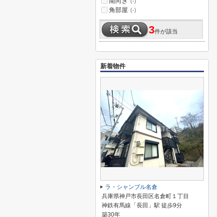
南向き
(-)
角部屋
(-)
3
件が該当
新着物件
ラ・シャンブル名倉
兵庫県神戸市長田区名倉町１丁目
神鉄有馬線「長田」駅 徒歩9分
築30年