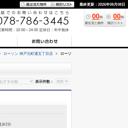
最終更新：2026年08月08日
00
00
件
件
最近見た物件
検討リスト
業時間：10:00～24:00
定休日：年中無休
>
ローソン 神戸元町通五丁目店
>
ローソ
表示件数：
目
徒歩2分