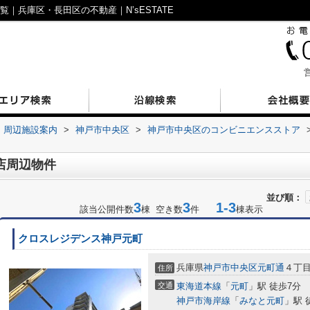
｜兵庫区・長田区の不動産｜N’sESTATE
営
周辺施設案内
>
神戸市中央区
>
神戸市中央区のコンビニエンスストア
店周辺物件
並び順：
3
3
1-3
該当公開件数
棟 空き数
件
棟表示
クロスレジデンス神戸元町
兵庫県
神戸市中央区
元町通
４丁
住所
交通
東海道本線
「
元町
」駅 徒歩7分
神戸市海岸線
「
みなと元町
」駅 