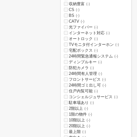
収納豊富
(-)
CS
(-)
BS
(-)
CATV
(-)
光ファイバー
(-)
インターネット対応
(-)
オートロック
(-)
TVモニタ付インターホン
(-)
宅配ボックス
(-)
24時間緊急通報システム
(-)
ディンプルキー
(-)
防犯カメラ
(-)
24時間有人管理
(-)
フロントサービス
(-)
24時間ゴミ出し可
(-)
住戸内覧可能
(-)
コンシェルジュサービス
(-)
駐車場あり
(-)
2階以上
(-)
1階の物件
(-)
10階以上
(-)
20階以上
(-)
最上階
(-)