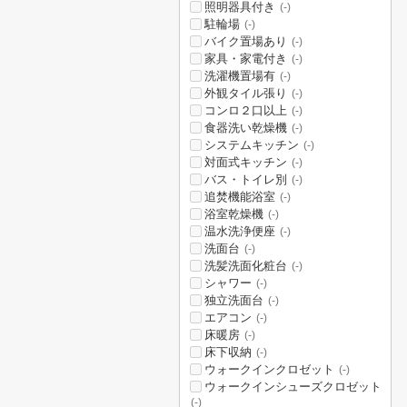
照明器具付き
(-)
駐輪場
(-)
バイク置場あり
(-)
家具・家電付き
(-)
洗濯機置場有
(-)
外観タイル張り
(-)
コンロ２口以上
(-)
食器洗い乾燥機
(-)
システムキッチン
(-)
対面式キッチン
(-)
バス・トイレ別
(-)
追焚機能浴室
(-)
浴室乾燥機
(-)
温水洗浄便座
(-)
洗面台
(-)
洗髪洗面化粧台
(-)
シャワー
(-)
独立洗面台
(-)
エアコン
(-)
床暖房
(-)
床下収納
(-)
ウォークインクロゼット
(-)
ウォークインシューズクロゼット
(-)