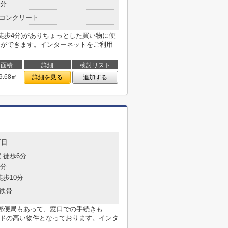
3分
コンクリート
徒歩4分)がありちょっとした買い物に便
とができます。インターネットをご利用
面積
詳細
検討リスト
9.68㎡
詳細を見る
追加する
丁目
 徒歩6分
8分
徒歩10分
鉄骨
郵便局もあって、窓口での手続きも
ードの高い物件となっております。インタ