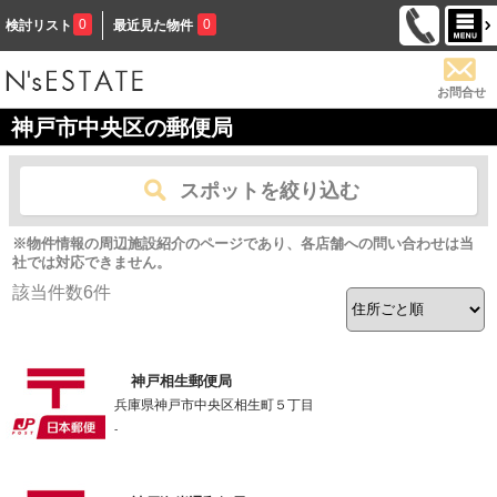
0
0
検討リスト
最近見た物件
お問合せ
神戸市中央区の郵便局
スポットを絞り込む
※物件情報の周辺施設紹介のページであり、各店舗への問い合わせは当
社では対応できません。
該当件数
6
件
神戸相生郵便局
兵庫県神戸市中央区相生町５丁目
-