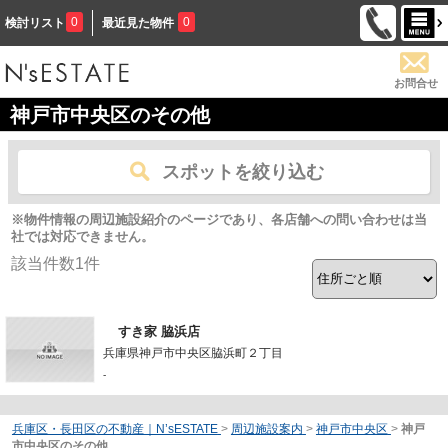
0
0
検討リスト
最近見た物件
お問合せ
神戸市中央区のその他
スポットを絞り込む
※物件情報の周辺施設紹介のページであり、各店舗への問い合わせは当
社では対応できません。
該当件数
1
件
すき家 脇浜店
兵庫県神戸市中央区脇浜町２丁目
-
兵庫区・長田区の不動産｜N’sESTATE
>
周辺施設案内
>
神戸市中央区
>
神戸
市中央区のその他