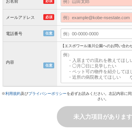
お名前
必須
メールアドレス
必須
電話番号
任意
【エスポワール湊川公園へのお問い合わ
内容
任意
※
利用規約
及び
プライバシーポリシー
を必ずお読みください。左記内容に同
さい。
未入力項目がありま