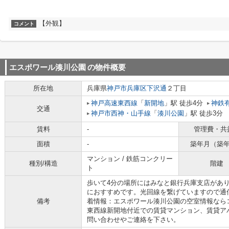
【外観】
コメント
エスポワール湊川公園
の物件概要
所在地
兵庫県
神戸市兵庫区
下沢通
２丁目
神戸高速東西線
「
新開地
」駅 徒歩4分
神鉄
交通
神戸市西神・山手線
「
湊川公園
」駅 徒歩3分
賃料
-
管理費・共
面積
-
築年月（築
マンション / 鉄筋コンクリー
種別/構造
階建
ト
歩いて4分の場所にはみなと銀行兵庫支店があり
におすすめです。光回線を繋げていますので通
備考
着情報：エスポワール湊川公園の空室情報なら
東西線新開地付近での賃貸マンション、賃貸ア
問い合わせやご連絡を下さい。