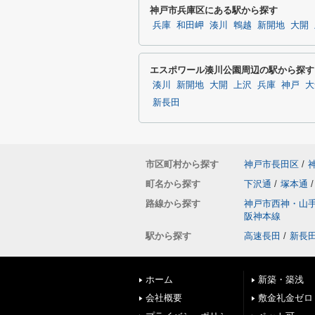
神戸市兵庫区にある駅から探す
兵庫
和田岬
湊川
鵯越
新開地
大開
エスポワール湊川公園周辺の駅から探す
湊川
新開地
大開
上沢
兵庫
神戸
大
新長田
市区町村から探す
神戸市長田区
/
町名から探す
下沢通
/
塚本通
/
路線から探す
神戸市西神・山
阪神本線
駅から探す
高速長田
/
新長
ホーム
新築・築浅
会社概要
敷金礼金ゼロ