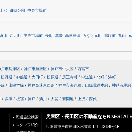
上沢
御崎公園
中央市場前
倉山
西元町
中央市場前
長田
花隈
高速長田
みなと元町
県庁前
丸山
元
神戸市兵庫区
/
神戸市須磨区
/
神戸市中央区
/
西宮市
松野通
/
御船通
/
大田町
/
松原通
/
房王寺町
/
中道通
/
北町
/
湊町
手線
/
山陽本線
/
神戸高速東西線
/
神戸市海岸線
/
山陽電鉄本線
/
神鉄有馬線
田
/
兵庫
/
板宿
/
神戸
/
湊川
/
大開
/
新開地
/
上沢
/
西代
兵庫区・長田区の不動産ならN’sESTAT
周辺施設検索
スタッフ紹介
兵庫県神戸市長田区水笠通１丁目2番8号1F