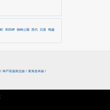
町
和田岬
御崎公園
西代
苅藻
鵯越
/
神戸高速南北線
/
東海道本線
/
E