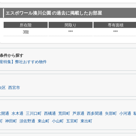
エスポワール湊川公園
の過去に掲載したお部屋
所在階
間取り
専有面積
3階
***
***
条件から探す
産特集】弊社おすすめ物件
央区
西宮市
大開通
水木通
三川口町
西橘通
荒田町
芦原通
西多聞通
矢部町
小河通
町
神田町
須佐野通
東山町
小山町
五宮町
東出町