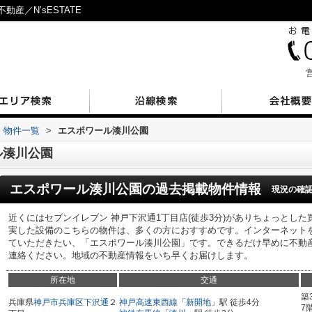
産／N’sESTATE
営
物件一覧
>
エスポワール湊川公園
ル湊川公園
エスポワール湊川公園
の過去掲載物件情報
現況の確
近くにはセブンイレブン 神戸下沢通1丁目店(徒歩3分)がありちょっとした
実した設備のこちらの物件は、多くの方におすすめです。インターネット
ていただきたい、「エスポワール湊川公園」です。できるだけ早めに不動
連絡ください。地域の不動産情報をいち早くお届けします。
所在地
交通
築
兵庫県
神戸市兵庫区
下沢通
２
神戸高速東西線
「
新開地
」駅 徒歩4分
7