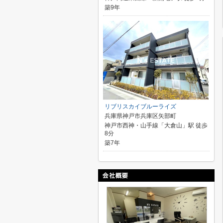
築9年
リブリスカイブルーライズ
兵庫県神戸市兵庫区矢部町
神戸市西神・山手線「大倉山」駅 徒歩
8分
築7年