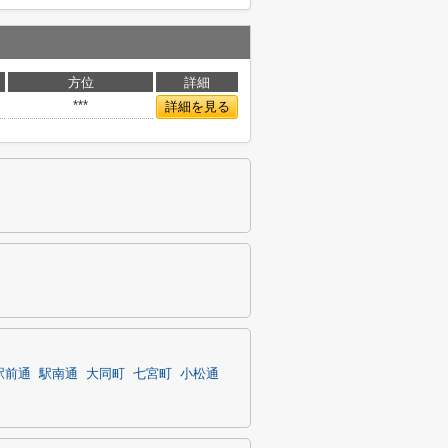
方位
詳細
***
詳細を見る
駅前通
駅南通
大同町
七宮町
小松通