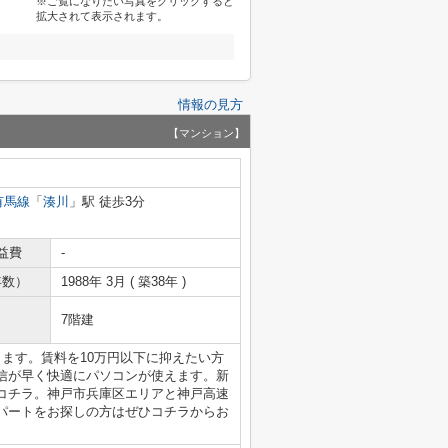
※ご覧になりたい写真をクリックすると
拡大されて表示されます。
情報の見方
【マンション】
有馬線
「
湊川
」駅 徒歩3分
益費
-
年数）
1988年 3月 ( 築38年 )
7階建
ます。賃料を10万円以下に抑えたい方
信が早く快適にパソコンが使えます。新
コチラ。神戸市兵庫区エリアと神戸高速
パートをお探しの方はぜひコチラからお