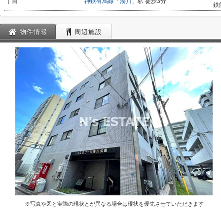
丁目
神鉄有馬線
「
湊川
」駅 徒歩3分
鉄
物件情報
周辺施設
※写真や図と実際の現状とが異なる場合は現状を優先させていただきます