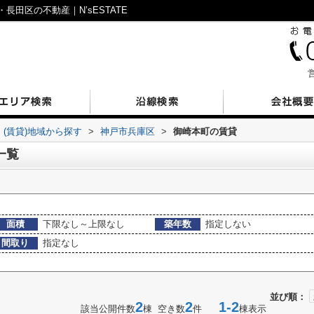
田区の不動産｜N’sESTATE
営
(賃貸)地域から探す
>
神戸市兵庫区
>
御崎本町の賃貸
一覧
面積
下限なし～上限なし
築年数
指定しない
間取り
指定なし
並び順：
2
2
1-2
該当公開件数
棟 空き数
件
棟表示