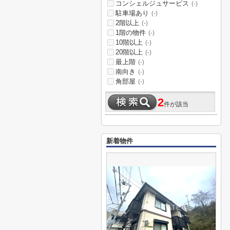
コンシェルジュサービス
(-)
駐車場あり
(-)
2階以上
(-)
1階の物件
(-)
10階以上
(-)
20階以上
(-)
最上階
(-)
南向き
(-)
角部屋
(-)
2
件が該当
新着物件