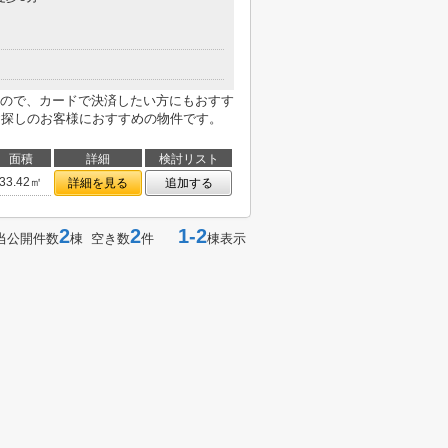
ので、カードで決済したい方にもおすす
お探しのお客様におすすめの物件です。
面積
詳細
検討リスト
33.42㎡
詳細を見る
追加する
2
2
1-2
当公開件数
棟 空き数
件
棟表示