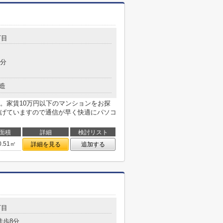
丁目
8分
造
。家賃10万円以下のマンションをお探
げていますので通信が早く快適にパソコ
面積
詳細
検討リスト
0.51㎡
詳細を見る
追加する
丁目
徒歩8分