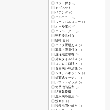
ロフト付き
(-)
メゾネット
(-)
ベランダ
(-)
バルコニー
(-)
ルーフバルコニー
(-)
オール電化
(-)
エレベーター
(-)
照明器具付き
(-)
駐輪場
(-)
バイク置場あり
(-)
家具・家電付き
(-)
洗濯機置場有
(-)
外観タイル張り
(-)
コンロ２口以上
(-)
食器洗い乾燥機
(-)
システムキッチン
(-)
対面式キッチン
(-)
バス・トイレ別
(-)
追焚機能浴室
(-)
浴室乾燥機
(-)
温水洗浄便座
(-)
洗面台
(-)
洗髪洗面化粧台
(-)