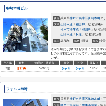
御崎本町ビル
兵庫県
神戸市兵庫区
御崎本町
２
住所
交通
山陽本線
「
和田岬
」駅 徒歩6分
神戸市海岸線
「
和田岬
」駅 徒歩
山陽本線
「
兵庫
」駅 徒歩17分
築28年
4階建
鉄骨
築年
階数
構造
道が平坦だと買い物も快適にできますね
しのお客様におすすめです。光回線を繋
ンが...
所在階
賃料
管理費・共益費
敷金
礼金
間取り
8
万円
0ヶ月
0ヶ月
2階
5,000円
1LDK
5
フォルス御崎
兵庫県
神戸市兵庫区
御崎本町
１
住所
交通
神戸市海岸線
「
中央市場前
」駅 