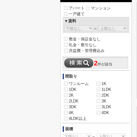
アパート
マンション
一戸建て
▼賃料
～
敷金・保証金なし
礼金・敷引なし
共益費・管理費込み
2
件が該当
間取り
ワンルーム
1K
1DK
1LDK
2K
2DK
2LDK
3K
3DK
3LDK
4K
4DK
4LDK以上
面積
～