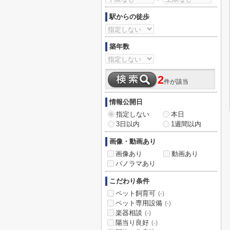
駅からの徒歩
築年数
2
件が該当
情報公開日
指定しない
本日
3日以内
1週間以内
画像・動画あり
画像あり
動画あり
パノラマあり
こだわり条件
ペット飼育可
(-)
ペット専用設備
(-)
楽器相談
(-)
陽当り良好
(-)