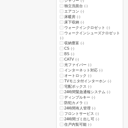
シャワー
(-)
独立洗面台
(-)
エアコン
(-)
床暖房
(-)
床下収納
(-)
ウォークインクロゼット
(-)
ウォークインシューズクロゼット
(-)
収納豊富
(-)
CS
(-)
BS
(-)
CATV
(-)
光ファイバー
(-)
インターネット対応
(-)
オートロック
(-)
TVモニタ付インターホン
(-)
宅配ボックス
(-)
24時間緊急通報システム
(-)
ディンプルキー
(-)
防犯カメラ
(-)
24時間有人管理
(-)
フロントサービス
(-)
24時間ゴミ出し可
(-)
住戸内覧可能
(-)