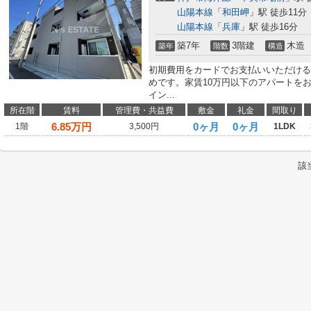
山陽本線
「
和田岬
」駅 徒歩11分
山陽本線
「
兵庫
」駅 徒歩16分
築7年
3階建
木造
築年
階数
構造
初期費用をカードでお支払いいただける
めです。家賃10万円以下のアパートを
イン...
所在階
賃料
管理費・共益費
敷金
礼金
間取り
6.85
万円
0ヶ月
0ヶ月
1階
3,500円
1LDK
該