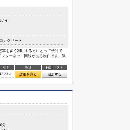
歩7分
コンクリート
電車を多く利用する方にとって便利で
。インターネット回線がある物件です。気
面積
詳細
検討リスト
42.23㎡
詳細を見る
追加する
目
6分