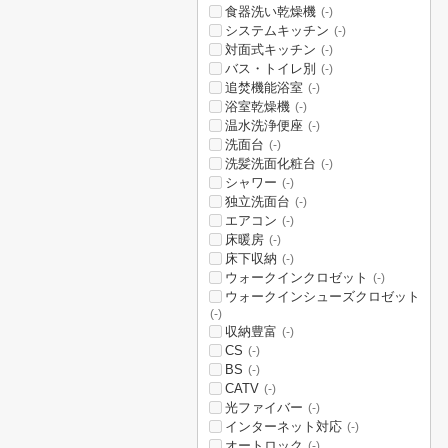
食器洗い乾燥機
(-)
システムキッチン
(-)
対面式キッチン
(-)
バス・トイレ別
(-)
追焚機能浴室
(-)
浴室乾燥機
(-)
温水洗浄便座
(-)
洗面台
(-)
洗髪洗面化粧台
(-)
シャワー
(-)
独立洗面台
(-)
エアコン
(-)
床暖房
(-)
床下収納
(-)
ウォークインクロゼット
(-)
ウォークインシューズクロゼット
(-)
収納豊富
(-)
CS
(-)
BS
(-)
CATV
(-)
光ファイバー
(-)
インターネット対応
(-)
オートロック
(-)