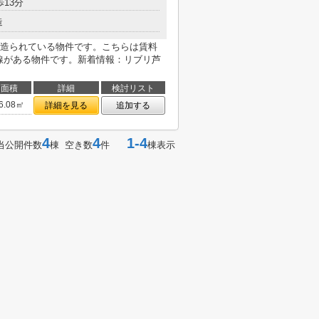
歩13分
造
造られている物件です。こちらは賃料
回線がある物件です。新着情報：リブリ芦
面積
詳細
検討リスト
6.08㎡
詳細を見る
追加する
4
4
1-4
当公開件数
棟 空き数
件
棟表示