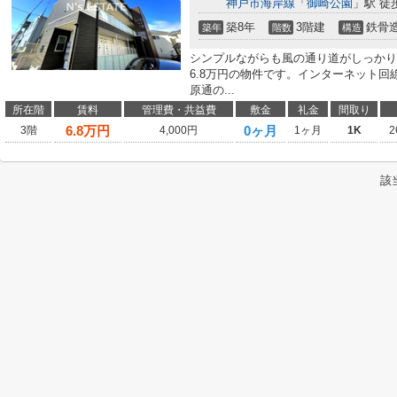
神戸市海岸線
「
御崎公園
」駅 徒
築8年
3階建
鉄骨
築年
階数
構造
シンプルながらも風の通り道がしっかり
6.8万円の物件です。インターネット
原通の...
所在階
賃料
管理費・共益費
敷金
礼金
間取り
6.8
万円
0ヶ月
3階
4,000円
1ヶ月
1K
2
該