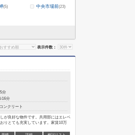
岬
中央市場前
(5)
(23)
表示件数：
目
5分
歩16分
コンクリート
しが良好な物件です。共用部にはエレベ
おりとても充実しています。家賃10万
面積
詳細
検討リスト