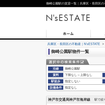
御崎公園駅の賃貸一覧｜兵庫区・長田区の不動
兵庫区・長田区の不動産｜N’sESTATE
>
御崎公園駅物件一覧
沿線
御崎公園駅
賃料
下限なし～上限なし
駅徒歩
指定しない
設備条件
指定なし
神戸市交通局神戸市海岸線
駅で絞