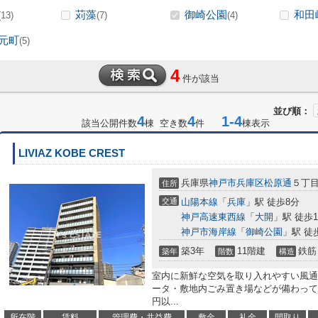
苅藻
御崎公園
和田
(13)
(7)
(4)
元町
(5)
4
件が該当
並び順：
4
4
1-4
該当公開件数
棟 空き数
件
棟表示
LIVIAZ KOBE CREST
兵庫県
神戸市兵庫区
松原通
５丁
住所
交通
山陽本線
「
兵庫
」駅 徒歩8分
神戸高速東西線
「
大開
」駅 徒歩1
神戸市海岸線
「
御崎公園
」駅 徒
築3年
11階建
鉄筋
築年
階数
構造
室内に新鮮な空気を取り入れやすい風通
ータ・敷地内ごみ置き場などが備わって
円以...
所在階
賃料
管理費・共益費
敷金
礼金
間取り