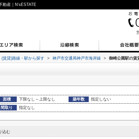
産｜N’sESTATE
営
(賃貸)路線・駅から探す
>
神戸市交通局神戸市海岸線
>
御崎公園駅の賃
面積
下限なし～上限なし
築年数
指定しない
間取り
指定なし
り込む