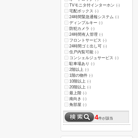
TVモニタ付インターホン
(-)
宅配ボックス
(-)
24時間緊急通報システム
(-)
ディンプルキー
(-)
防犯カメラ
(-)
24時間有人管理
(-)
フロントサービス
(-)
24時間ゴミ出し可
(-)
住戸内覧可能
(-)
コンシェルジュサービス
(-)
駐車場あり
(-)
2階以上
(-)
1階の物件
(-)
10階以上
(-)
20階以上
(-)
最上階
(-)
南向き
(-)
角部屋
(-)
4
件が該当