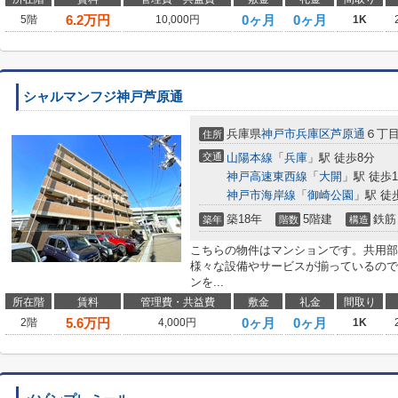
6.2
万円
0ヶ月
0ヶ月
5階
10,000円
1K
シャルマンフジ神戸芦原通
兵庫県
神戸市兵庫区
芦原通
６丁
住所
交通
山陽本線
「
兵庫
」駅 徒歩8分
神戸高速東西線
「
大開
」駅 徒歩1
神戸市海岸線
「
御崎公園
」駅 徒
築18年
5階建
鉄筋
築年
階数
構造
こちらの物件はマンションです。共用部
様々な設備やサービスが揃っているので
ンを...
所在階
賃料
管理費・共益費
敷金
礼金
間取り
5.6
万円
0ヶ月
0ヶ月
2階
4,000円
1K