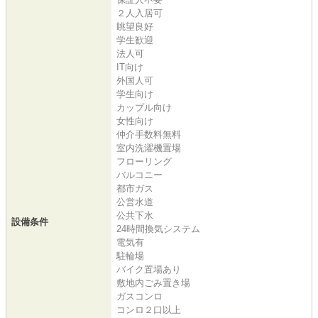
２人入居可
眺望良好
学生歓迎
法人可
IT向け
外国人可
学生向け
カップル向け
女性向け
仲介手数料無料
室内洗濯機置場
フローリング
バルコニー
都市ガス
公営水道
公共下水
設備条件
24時間換気システム
電気有
駐輪場
バイク置場あり
敷地内ごみ置き場
ガスコンロ
コンロ２口以上