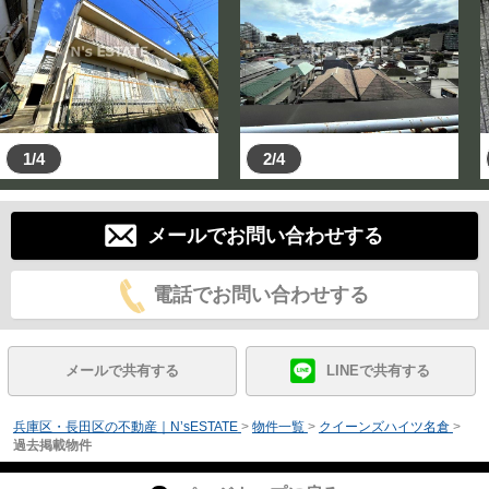
1/4
2/4
メールでお問い合わせする
電話でお問い合わせする
メールで共有する
LINEで共有する
兵庫区・長田区の不動産｜N’sESTATE
>
物件一覧
>
クイーンズハイツ名倉
>
過去掲載物件