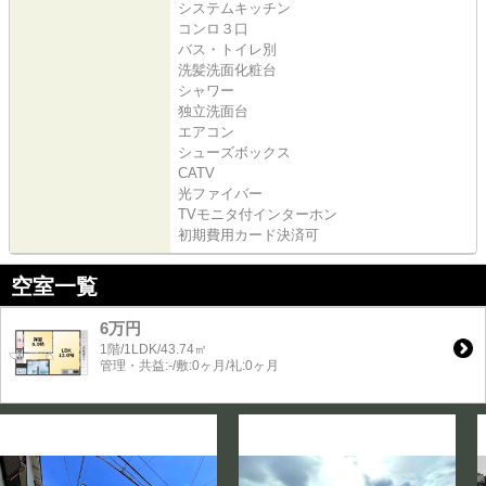
システムキッチン
コンロ３口
バス・トイレ別
洗髪洗面化粧台
シャワー
独立洗面台
エアコン
シューズボックス
CATV
光ファイバー
TVモニタ付インターホン
初期費用カード決済可
空室一覧
6万円
1階/1LDK/43.74㎡
管理・共益:-/敷:0ヶ月/礼:0ヶ月