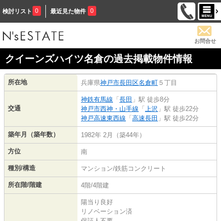
0
0
検討リスト
最近見た物件
お問合せ
クイーンズハイツ名倉の過去掲載物件情報
所在地
兵庫県
神戸市長田区
名倉町
５丁目
神鉄有馬線
「
長田
」駅 徒歩8分
交通
神戸市西神・山手線
「
上沢
」駅 徒歩22分
神戸高速東西線
「
高速長田
」駅 徒歩22分
築年月（築年数）
1982年 2月（築44年）
方位
南
種別/構造
マンション/鉄筋コンクリート
所在階/階建
4階/4階建
陽当り良好
リノベーション済
保証人不要