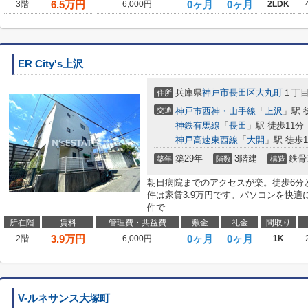
6.5
万円
0ヶ月
0ヶ月
3階
6,000円
2LDK
ER City's上沢
兵庫県
神戸市長田区
大丸町
１丁
住所
交通
神戸市西神・山手線
「
上沢
」駅 
神鉄有馬線
「
長田
」駅 徒歩11分
神戸高速東西線
「
大開
」駅 徒歩1
築29年
3階建
鉄骨
築年
階数
構造
朝日病院までのアクセスが楽。徒歩6分
件は家賃3.9万円です。パソコンを快
件で...
所在階
賃料
管理費・共益費
敷金
礼金
間取り
3.9
万円
0ヶ月
0ヶ月
2階
6,000円
1K
V-ルネサンス大塚町