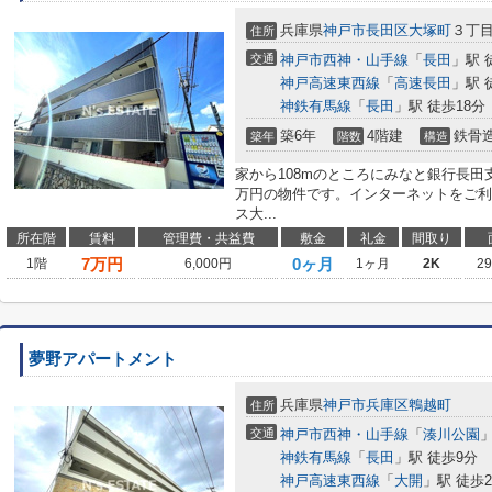
兵庫県
神戸市長田区
大塚町
３丁
住所
交通
神戸市西神・山手線
「
長田
」駅 
神戸高速東西線
「
高速長田
」駅 
神鉄有馬線
「
長田
」駅 徒歩18分
築6年
4階建
鉄骨
築年
階数
構造
家から108mのところにみなと銀行長田
万円の物件です。インターネットをご利
ス大...
所在階
賃料
管理費・共益費
敷金
礼金
間取り
7
万円
0ヶ月
1階
6,000円
1ヶ月
2K
2
夢野アパートメント
兵庫県
神戸市兵庫区
鵯越町
住所
交通
神戸市西神・山手線
「
湊川公園
」
神鉄有馬線
「
長田
」駅 徒歩9分
神戸高速東西線
「
大開
」駅 徒歩2