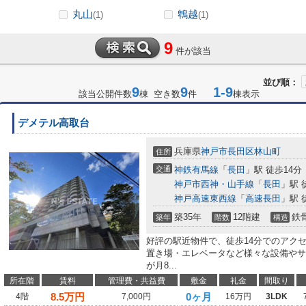
丸山
鵯越
(1)
(1)
9
件が該当
並び順：
9
9
1-9
該当公開件数
棟 空き数
件
棟表示
デメテル高取台
兵庫県
神戸市長田区
林山町
住所
交通
神鉄有馬線
「
長田
」駅 徒歩14分
神戸市西神・山手線
「
長田
」駅 
神戸高速東西線
「
高速長田
」駅 
築35年
12階建
鉄
築年
階数
構造
好評の駅近物件で、徒歩14分でのアク
置き場・エレベータなど様々な設備やサ
が月8...
所在階
賃料
管理費・共益費
敷金
礼金
間取り
8.5
万円
0ヶ月
4階
7,000円
16万円
3LDK