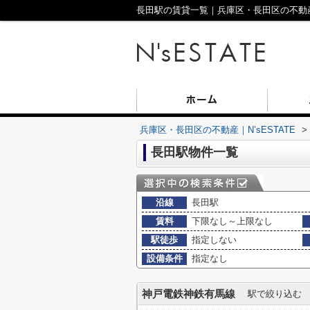
長田駅の賃貸一覧｜兵庫区・長田区の不動産｜N
兵庫区・長田区の不動産｜N’sESTATE
>
長田駅物件一覧
沿線
長田駅
賃料
下限なし～上限なし
駅徒歩
指定しない
設備条件
指定なし
神戸電鉄神鉄有馬線
駅で絞り込む