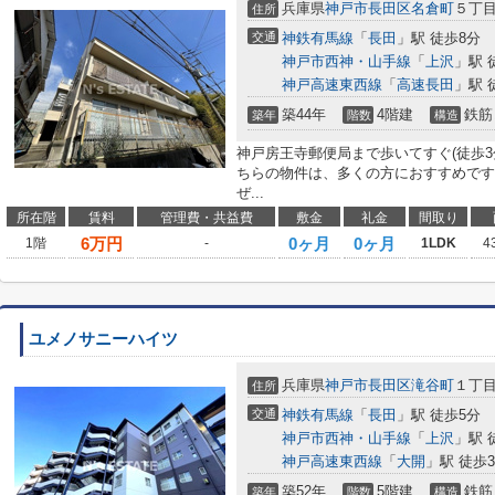
兵庫県
神戸市長田区
名倉町
５丁
住所
交通
神鉄有馬線
「
長田
」駅 徒歩8分
神戸市西神・山手線
「
上沢
」駅 
神戸高速東西線
「
高速長田
」駅 
築44年
4階建
鉄筋
築年
階数
構造
神戸房王寺郵便局まで歩いてすぐ(徒歩3
ちらの物件は、多くの方におすすめです
ぜ...
所在階
賃料
管理費・共益費
敷金
礼金
間取り
6
万円
0ヶ月
0ヶ月
1階
-
1LDK
4
ユメノサニーハイツ
兵庫県
神戸市長田区
滝谷町
１丁
住所
交通
神鉄有馬線
「
長田
」駅 徒歩5分
神戸市西神・山手線
「
上沢
」駅 
神戸高速東西線
「
大開
」駅 徒歩3
築52年
5階建
鉄筋
築年
階数
構造