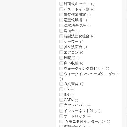
対面式キッチン
(-)
バス・トイレ別
(-)
追焚機能浴室
(-)
浴室乾燥機
(-)
温水洗浄便座
(-)
洗面台
(-)
洗髪洗面化粧台
(-)
シャワー
(-)
独立洗面台
(-)
エアコン
(-)
床暖房
(-)
床下収納
(-)
ウォークインクロゼット
(-)
ウォークインシューズクロゼット
(-)
収納豊富
(-)
CS
(-)
BS
(-)
CATV
(-)
光ファイバー
(-)
インターネット対応
(-)
オートロック
(-)
TVモニタ付インターホン
(-)
宅配ボックス