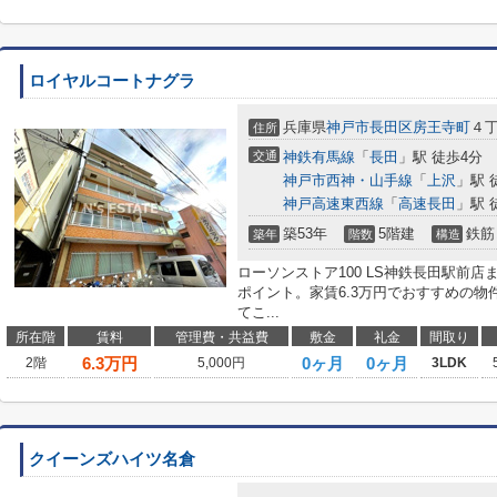
ロイヤルコートナグラ
兵庫県
神戸市長田区
房王寺町
４
住所
交通
神鉄有馬線
「
長田
」駅 徒歩4分
神戸市西神・山手線
「
上沢
」駅 
神戸高速東西線
「
高速長田
」駅 
築53年
5階建
鉄筋
築年
階数
構造
ローソンストア100 LS神鉄長田駅前
ポイント。家賃6.3万円でおすすめの
てこ...
所在階
賃料
管理費・共益費
敷金
礼金
間取り
6.3
万円
0ヶ月
0ヶ月
2階
5,000円
3LDK
クイーンズハイツ名倉