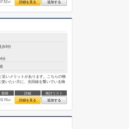
47.52㎡
詳細を見る
追加する
目
徒歩9分
4分
造
と近いメリットがあります。こちらの物
適に使いたい方に、光回線を繋いでいる物
面積
詳細
検討リスト
23.70㎡
詳細を見る
追加する