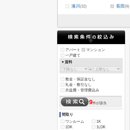
湊川
長田
(32)
(9)
アパート
マンション
一戸建て
▼賃料
～
敷金・保証金なし
礼金・敷引なし
共益費・管理費込み
9
件が該当
間取り
ワンルーム
1K
1DK
1LDK