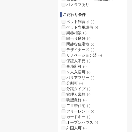
パノラマあり
こだわり条件
ペット飼育可
(-)
ペット専用設備
(-)
楽器相談
(-)
陽当り良好
(-)
閑静な住宅地
(-)
デザイナーズ
(-)
リノベーション済
(-)
保証人不要
(-)
事務所可
(-)
２人入居可
(-)
バリアフリー
(-)
分割可
(-)
分譲タイプ
(-)
管理人常駐
(-)
眺望良好
(-)
二世帯住宅
(-)
フリーレント
(-)
カードキー
(-)
オープンハウス
(-)
外国人可
(-)