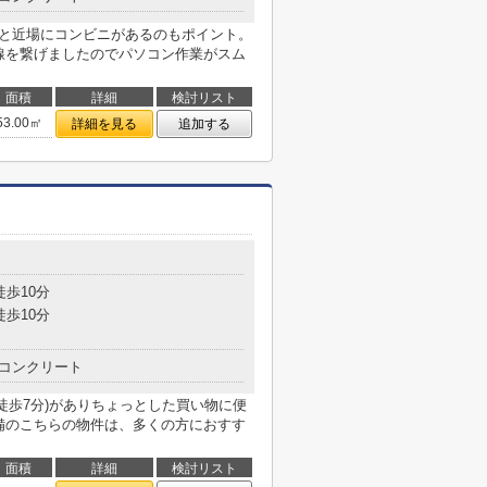
分と近場にコンビニがあるのもポイント。
回線を繋げましたのでパソコン作業がスム
面積
詳細
検討リスト
53.00㎡
詳細を見る
追加する
目
徒歩10分
徒歩10分
コンクリート
徒歩7分)がありちょっとした買い物に便
設備のこちらの物件は、多くの方におすす
面積
詳細
検討リスト