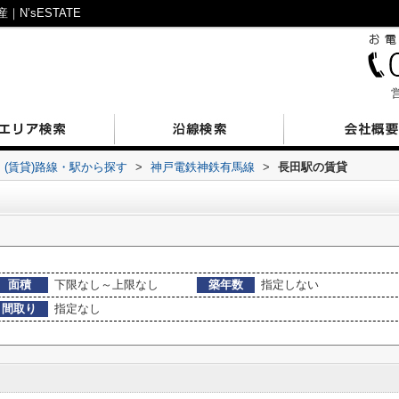
’sESTATE
営
(賃貸)路線・駅から探す
>
神戸電鉄神鉄有馬線
>
長田駅の賃貸
面積
下限なし～上限なし
築年数
指定しない
間取り
指定なし