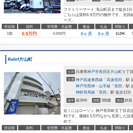
ファミリーマート 滝山町店まで徒歩1
こちらは賃料6.9万円の物件です。光
ーズ...
所在階
賃料
管理費・共益費
敷金
礼金
間取り
6.9
万円
0ヶ月
0ヶ月
1階
4,000円
1LDK
Relirf片山町
兵庫県
神戸市長田区
片山町
５丁
住所
交通
神戸高速東西線
「
高速長田
」駅 
神戸市西神・山手線
「
長田
」駅 
神鉄有馬線
「
長田
」駅 徒歩12分
築36年
3階建
鉄筋
築年
階数
構造
近くにはローソン 神戸長田町五丁目店(
利です。価格6.5万円ながら充実した
めで...
所在階
賃料
管理費・共益費
敷金
礼金
間取り