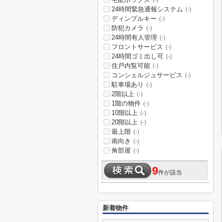
(-)
24時間緊急通報システム
(-)
ディンプルキー
(-)
防犯カメラ
(-)
24時間有人管理
(-)
フロントサービス
(-)
24時間ゴミ出し可
(-)
住戸内覧可能
(-)
コンシェルジュサービス
(-)
駐車場あり
(-)
2階以上
(-)
1階の物件
(-)
10階以上
(-)
20階以上
(-)
最上階
(-)
南向き
(-)
角部屋
(-)
9
件が該当
新着物件