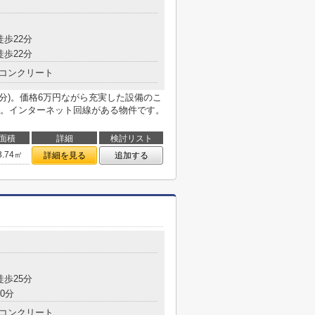
目
徒歩22分
徒歩22分
コンクリート
分)。価格6万円ながら充実した設備のこ
。インターネット回線がある物件です。
面積
詳細
検討リスト
3.74㎡
詳細を見る
追加する
目
徒歩25分
0分
コンクリート