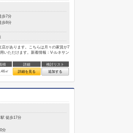
目
徒歩7分
徒歩8分
造
支店があります。こちらは月々の家賃が7
用いただけます。新着情報：V-ルネサン
面積
詳細
検討リスト
9.46㎡
詳細を見る
追加する
駅 徒歩17分
0分