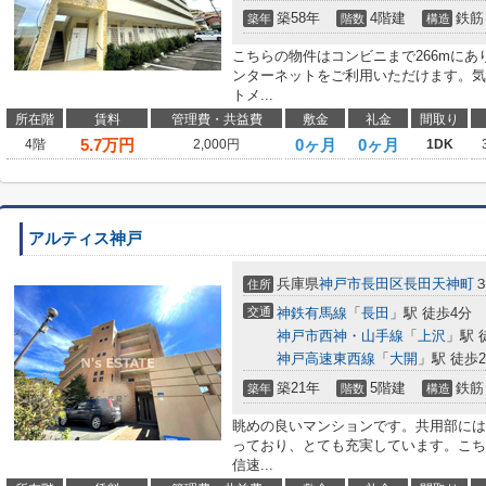
築58年
4階建
鉄筋
築年
階数
構造
こちらの物件はコンビニまで266mにあ
ンターネットをご利用いただけます。気
トメ...
所在階
賃料
管理費・共益費
敷金
礼金
間取り
5.7
万円
0ヶ月
0ヶ月
4階
2,000円
1DK
アルティス神戸
兵庫県
神戸市長田区
長田天神町
住所
交通
神鉄有馬線
「
長田
」駅 徒歩4分
神戸市西神・山手線
「
上沢
」駅 
神戸高速東西線
「
大開
」駅 徒歩2
築21年
5階建
鉄筋
築年
階数
構造
眺めの良いマンションです。共用部には
っており、とても充実しています。こち
信速...