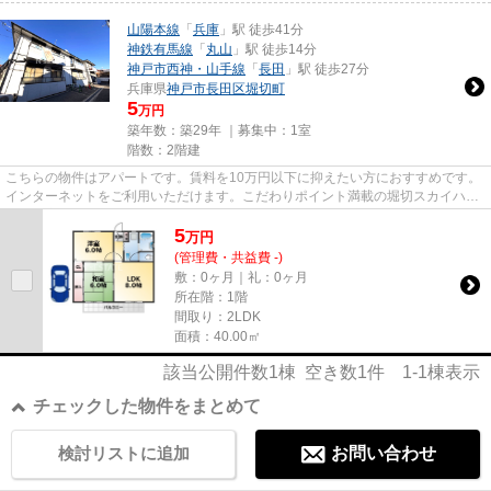
山陽本線
「
兵庫
」駅 徒歩41分
神鉄有馬線
「
丸山
」駅 徒歩14分
神戸市西神・山手線
「
長田
」駅 徒歩27分
兵庫県
神戸市長田区
堀切町
5
万円
築年数：築29年 ｜募集中：
1室
階数：2階建
こちらの物件はアパートです。賃料を10万円以下に抑えたい方におすすめです。
インターネットをご利用いただけます。こだわりポイント満載の堀切スカイハイ
ツ。お客様の多種多様なニー...
5
万
円
(管理費・共益費 -)
敷：0ヶ月｜礼：0ヶ月
所在階：1階
間取り：2LDK
面積：40.00㎡
該当公開件数
1
棟 空き数
1
件
1-1
棟表示
チェックした物件をまとめて
検討リストに追加
お問い合わせ