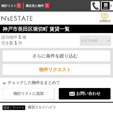
0
0
検討リスト
最近見た物件
お問合せ
神戸市長田区堀切町 賃貸一覧
1
該当物件
棟
1
空き数
件
さらに条件を絞り込む
物件リクエスト
チェックした物件をまとめて
検討リストに追加
お問い合わせ
堀切スカイハイツ
賃貸｜アパート