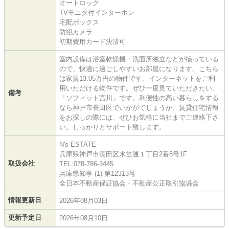
オートロック
TVモニタ付インターホン
宅配ボックス
防犯カメラ
初期費用カード決済可
室内設備は浴室乾燥機・洗面所独立などが揃っている
ので、快適に過ごしやすいお部屋になります。こちら
は家賃13.05万円の物件です。インターネットをご利
用いただける物件です。ぜひ一度見ていただきたい、
備考
「ソフィット宮川」です。利便性の高い暮らしをする
なら神戸市長田区でいかがでしょうか。賃貸住宅情報
をお探しの際には、ぜひお気軽に当社までご連絡下さ
い。しっかりとサポート致します。
N's ESTATE
兵庫県神戸市長田区水笠通１丁目2番8号1F
取扱会社
TEL:078-786-3445
兵庫県知事 (1) 第12313号
全日本不動産保証協会・不動産公正取引協議会
情報更新日
2026年08月03日
更新予定日
2026年08月10日