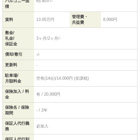
バルコニー面
65.80㎡/-
積
管理費・
賃料
13.05万円
8,000円
共益費
敷金/
礼金/
3ヶ月/2ヶ月/-
保証金
償却/敷引
-/-
更新料
-
駐車場/
空有(14台)/14,000円 (非課税)
月額料金
保険加入 / 料
有 / 20,000円
金
保険名 / 保険
- / 2年
期間
保証人代行義
必加入
務
保証人代行利