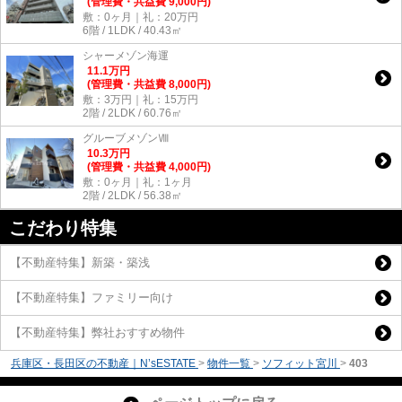
(管理費・共益費 9,000円)
敷：0ヶ月｜礼：20万円
6階 / 1LDK / 40.43㎡
シャーメゾン海運
11.1
万
円
(管理費・共益費 8,000円)
敷：3万円｜礼：15万円
2階 / 2LDK / 60.76㎡
グルーブメゾンⅧ
10.3
万
円
(管理費・共益費 4,000円)
敷：0ヶ月｜礼：1ヶ月
2階 / 2LDK / 56.38㎡
こだわり特集
【不動産特集】新築・築浅
【不動産特集】ファミリー向け
【不動産特集】弊社おすすめ物件
兵庫区・長田区の不動産｜N’sESTATE
>
物件一覧
>
ソフィット宮川
>
403