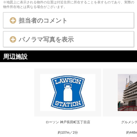
※地図上に表示される物件の位置は付近住所に所在することを表すものであり、実際の
物件所在地とは異なる場合がございます。
担当者のコメント
パノラマ写真を表示
周辺施設
ローソン 神戸長田町五丁目店
グルメシ
約107m／2分
約448