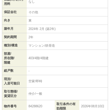
なし
用料
保証会社
その他
向き
東
築年月
2024年 2月 (築2年)
契約期間
2年
種別/構造
マンション/鉄骨造
部屋/
所在階/
403/4階/4階建
階建
総戸数
-
現況/
空家/即時
入居可能日
取引態様/
仲介/一般
賃貸区分
取引条件の有
物件番号
84288620
2026年08月10日
効期限