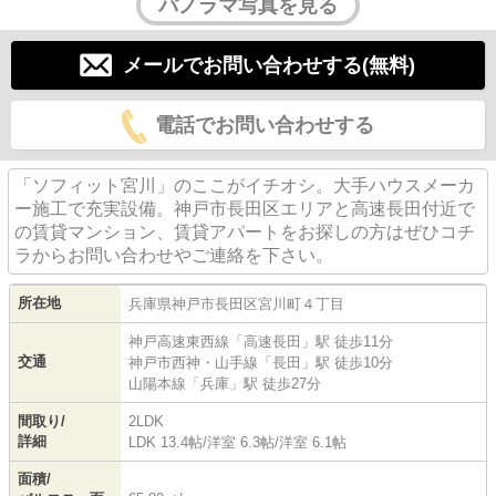
パノラマ写真を見る
メールでお問い合わせする(無料)
電話でお問い合わせする
「ソフィット宮川」のここがイチオシ。大手ハウスメーカ
ー施工で充実設備。神戸市長田区エリアと高速長田付近で
の賃貸マンション、賃貸アパートをお探しの方はぜひコチ
ラからお問い合わせやご連絡を下さい。
所在地
兵庫県
神戸市長田区
宮川町
４丁目
神戸高速東西線
「
高速長田
」駅 徒歩11分
交通
神戸市西神・山手線
「
長田
」駅 徒歩10分
山陽本線
「
兵庫
」駅 徒歩27分
間取り/
2LDK
詳細
LDK 13.4帖
/
洋室 6.3帖
/
洋室 6.1帖
面積/