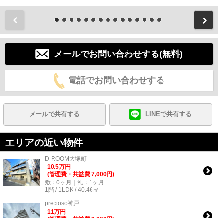
前
メールでお問い合わせする(無料)
電話でお問い合わせする
メールで共有する
LINEで共有する
エリアの近い物件
D-ROOM大塚町
10.5
万
円
(管理費・共益費 7,000円)
敷：0ヶ月｜礼：1ヶ月
1階 / 1LDK / 40.46㎡
precioso神戸
11
万
円