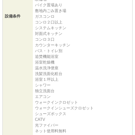
バイク置場あり
敷地内ごみ置き場
設備条件
ガスコンロ
コンロ２口以上
システムキッチン
対面式キッチン
コンロ３口
カウンターキッチン
バス・トイレ別
追焚機能浴室
浴室乾燥機
温水洗浄便座
洗髪洗面化粧台
浴室１坪以上
シャワー
独立洗面台
エアコン
ウォークインクロゼット
ウォークインシューズクロゼット
シューズボックス
CATV
光ファイバー
ネット使用料無料