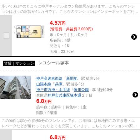
歩いて331mのところに神戸キャナルタウン郵便局があります。こちらのマンシ
ョンは月々の家賃が4.5万円です。こちらのマンションはインターネットをご利用
いただけます。当社イチオシの...
4.5
万
円
(管理費・共益費 3,000円)
敷：0ヶ月｜礼：0ヶ月
所在階：4階
間取り：1K
面積：23.76㎡
レユシール塚本
賃貸｜マンション
神戸高速東西線
「
新開地
」駅 徒歩5分
山陽本線
「
兵庫
」駅 徒歩8分
神戸市西神・山手線
「
湊川公園
」駅 徒歩10分
兵庫県
神戸市兵庫区
塚本通
２丁目
6.8
万円
築年数：築8年 ｜募集中：
1室
階数：9階建
この物件は駅から徒歩5分のマンションです。共用部には敷地内ごみ置き場・エ
レベータなどが備わっておりとても充実しています。こちらのマンションの家賃
は6.8万です。調べ物ラクラク...
6.8
万
円