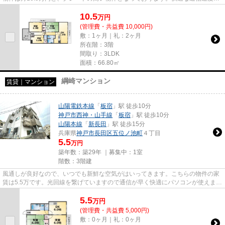
パソコンが使用できる光回線...
10.5
万
円
(管理費・共益費 10,000円)
敷：1ヶ月｜礼：2ヶ月
所在階：3階
間取り：3LDK
面積：66.80㎡
綱崎マンション
賃貸｜マンション
山陽電鉄本線
「
板宿
」駅 徒歩10分
神戸市西神・山手線
「
板宿
」駅 徒歩10分
山陽本線
「
新長田
」駅 徒歩15分
兵庫県
神戸市長田区
五位ノ池町
４丁目
5.5
万円
築年数：築29年 ｜募集中：
1室
階数：3階建
風通しが良好なので、いつでも新鮮な空気がはいってきます。こちらの物件の家
賃は5.5万です。光回線を繋げていますので通信が早く快適にパソコンが使えま
す。「綱崎マンション」のここ...
5.5
万
円
(管理費・共益費 5,000円)
敷：0ヶ月｜礼：0ヶ月