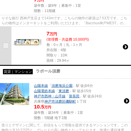
万円
築年数：築9年 ｜募集中：
1室
階数：11階建
りそな銀行 西神戸支店まで143mです。こちらの物件の家賃は7.53万です。こち
らの物件はインターネットをご利用いただけます。「Bacchus神戸WEST」の物
件情報をお探しならお気軽にお問...
7
万
円
(管理費・共益費 10,000円)
敷：0ヶ月｜礼：1ヶ月
所在階：4階
間取り：1DK
面積：29.94㎡
ラポール須磨
賃貸｜マンション
山陽本線
「
須磨海浜公園
」駅 徒歩6分
山陽電鉄本線
「
東須磨
」駅 徒歩15分
神戸市西神・山手線
「
新長田
」駅 徒歩24分
兵庫県
神戸市須磨区
磯馴町
１丁目
10.5
万円
築年数：築34年 ｜募集中：
1室
階数：5階建 地下1階
造りとデザインに関して、自信をもって情報を提供できるマンションです。この
物件は月10.5万円と、グレードの高い物件となっております。快適な通信速度で