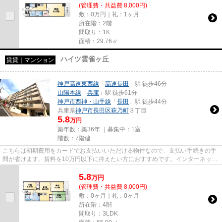
(管理費・共益費 8,000円)
敷：0万円｜礼：1ヶ月
所在階：2階
間取り：1K
面積：29.76㎡
ハイツ雲雀ヶ丘
賃貸｜マンション
神戸高速東西線
「
高速長田
」駅 徒歩46分
山陽本線
「
兵庫
」駅 徒歩61分
神戸市西神・山手線
「
長田
」駅 徒歩44分
兵庫県
神戸市長田区
萩乃町
３丁目
5.8
万円
築年数：築36年 ｜募集中：
1室
階数：7階建
こちらは初期費用をカードでお支払いいただける物件なので、支払い手続きの手
間が省けます。賃料を10万円以下に抑えたい方におすすめです。インターネット
をご利用いただける物件です...
5.8
万
円
(管理費・共益費 8,000円)
敷：0ヶ月｜礼：0ヶ月
所在階：4階
間取り：3LDK