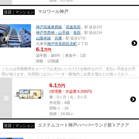
面積：65.00㎡
マロワール神戸
賃貸｜マンション
神戸高速東西線
「
高速長田
」駅 徒歩2分
神戸市西神・山手線
「
長田
」駅 徒歩2分
山陽本線
「
兵庫
」駅 徒歩17分
兵庫県
神戸市長田区
北町
２丁目
6.1
万円
築年数：築8年 ｜募集中：
1室
階数：15階建
こちらは初期費用をカードでお支払いいただける物件なので、支払い手続きの手
間が省けます。共用部にはエレベータ・敷地内ごみ置き場などが揃っており、と
ても充実しています。賃料が...
6.1
万
円
(管理費・共益費 6,000円)
敷：0ヶ月｜礼：0ヶ月
所在階：4階
間取り：1K
面積：24.80㎡
エステムコート神戸ハーバーランド前Ｖアクア
賃貸｜マンション