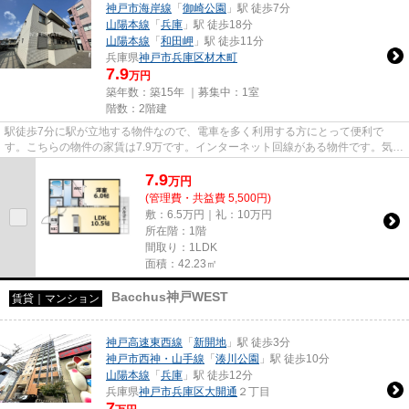
神戸市海岸線
「
御崎公園
」駅 徒歩7分
山陽本線
「
兵庫
」駅 徒歩18分
山陽本線
「
和田岬
」駅 徒歩11分
兵庫県
神戸市兵庫区
材木町
7.9
万円
築年数：築15年 ｜募集中：
1室
階数：2階建
駅徒歩7分に駅が立地する物件なので、電車を多く利用する方にとって便利で
す。こちらの物件の家賃は7.9万です。インターネット回線がある物件です。気に
なるイチオシ物件情報：「メゾ...
7.9
万
円
(管理費・共益費 5,500円)
敷：6.5万円｜礼：10万円
所在階：1階
間取り：1LDK
面積：42.23㎡
Bacchus神戸WEST
賃貸｜マンション
神戸高速東西線
「
新開地
」駅 徒歩3分
神戸市西神・山手線
「
湊川公園
」駅 徒歩10分
山陽本線
「
兵庫
」駅 徒歩12分
兵庫県
神戸市兵庫区
大開通
２丁目
7