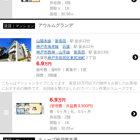
所在階：4階
間取り：1K
面積：30.08㎡
アウルムグランデ
賃貸｜マンション
山陽本線
「
新長田
」駅 徒歩13分
神戸市海岸線
「
苅藻
」駅 徒歩12分
神戸市西神・山手線
「
新長田
」駅 徒歩13分
兵庫県
神戸市長田区
東尻池町
２丁目
6.9
万円
築年数：築6年 ｜募集中：
1室
階数：3階建
こちらはマンションタイプになります。家賃10万円以下の物件をお探しのお客様
におすすめの物件です。光回線を繋げましたのでパソコン作業がスムーズです。
当社イチオシの物件の「アウ...
6.9
万
円
(管理費・共益費 8,500円)
敷：0ヶ月｜礼：0.5ヶ月
所在階：2階
間取り：1K
面積：30.05㎡
キューブ神戸塚本通