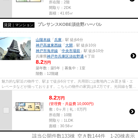
所在階：2階
間取り：2DK
面積：41.65㎡
プレサンスKOBE須佐野ハーバル
賃貸｜マンション
山陽本線
「
兵庫
」駅 徒歩6分
神戸高速東西線
「
大開
」駅 徒歩10分
神戸市海岸線
「
中央市場前
」駅 徒歩10分
兵庫県
神戸市兵庫区
須佐野通
４丁目
8.2
万円
築年数：築5年 ｜募集中：
1室
階数：12階建
魅力的な駅近の物件で、駅まで徒歩6分です。共用部には敷地内ごみ置き場・エ
レベータなどが揃っております。こちらの物件の家賃は8.2万です。光回線を繋げ
ていますので通信が早く快適...
8.2
万
円
(管理費・共益費 10,000円)
敷：0ヶ月｜礼：0万円
所在階：10階
間取り：1LDK
面積：30.58㎡
該当公開件数
133
棟 空き数
144
件
1-20
棟表示