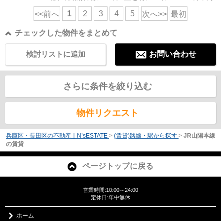
1
2
3
4
5
<<前へ
次へ>>
最初
チェックした物件をまとめて
検討リストに追加
お問い合わせ
さらに条件を絞り込む
物件リクエスト
兵庫区・長田区の不動産｜N’sESTATE
>
(賃貸)路線・駅から探す
>
JR山陽本線
の賃貸
ページトップに戻る
営業時間:10:00～24:00
定休日:年中無休
ホーム