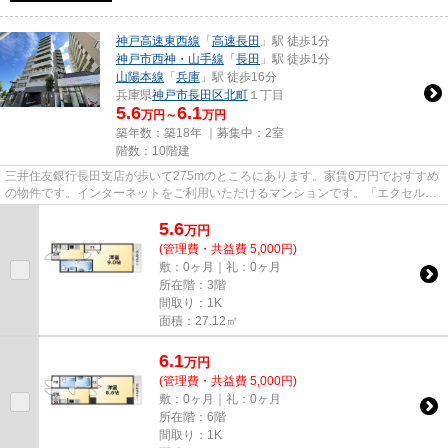
神戸高速東西線
「
高速長田
」駅 徒歩1分
神戸市西神・山手線
「
長田
」駅 徒歩1分
山陽本線
「
兵庫
」駅 徒歩16分
兵庫県
神戸市長田区
北町
１丁目
5.6
6.1
万円～
万円
築年数：築18年 ｜募集中：
2室
階数：10階建
三井住友銀行長田支店が歩いて275mのところにあります。家賃6万円でおすすめ
の物件です。インターネットをご利用いただけるマンションです。「エクセルコ
ート神戸長田」の物件情報をお...
5.6
万
円
(管理費・共益費 5,000円)
敷：0ヶ月｜礼：0ヶ月
所在階：3階
間取り：1K
面積：27.12㎡
6.1
万
円
(管理費・共益費 5,000円)
敷：0ヶ月｜礼：0ヶ月
所在階：6階
間取り：1K