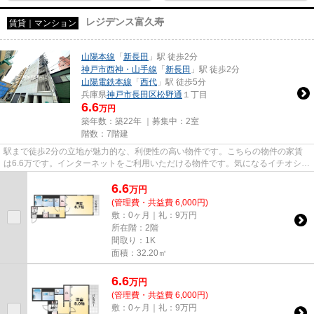
レジデンス富久寿
賃貸｜マンション
山陽本線
「
新長田
」駅 徒歩2分
神戸市西神・山手線
「
新長田
」駅 徒歩2分
山陽電鉄本線
「
西代
」駅 徒歩5分
兵庫県
神戸市長田区
松野通
１丁目
6.6
万円
築年数：築22年 ｜募集中：
2室
階数：7階建
駅まで徒歩2分の立地が魅力的な、利便性の高い物件です。こちらの物件の家賃
は6.6万です。インターネットをご利用いただける物件です。気になるイチオシ物
件情報：「レジデンス富久寿...
6.6
万
円
(管理費・共益費 6,000円)
敷：0ヶ月｜礼：9万円
所在階：2階
間取り：1K
面積：32.20㎡
6.6
万
円
(管理費・共益費 6,000円)
敷：0ヶ月｜礼：9万円