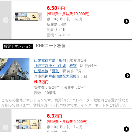
通信が早く快適にパソコンが使え...
6.58
万
円
(管理費・共益費 10,000円)
敷：0ヶ月｜礼：0ヶ月
所在階：4階
間取り：1K
面積：24.70㎡
KHKコート板宿
賃貸｜マンション
山陽電鉄本線
「
板宿
」駅 徒歩1分
神戸市西神・山手線
「
板宿
」駅 徒歩1分
山陽本線
「
鷹取
」駅 徒歩17分
兵庫県
神戸市須磨区
大黒町
２丁目
6.3
万円
築年数：築24年 ｜募集中：
1室
階数：10階建
こちらの物件はマンションです。共用部にはエレベータ・敷地内ごみ置き場など
が揃っております。賃料が月6.2万円の物件です。インターネットをご利用いただ
ける物件です。「KHKコート...
6.3
万
円
(管理費・共益費 5,000円)
敷：0ヶ月｜礼：1ヶ月