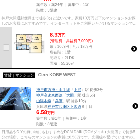
築年数：築24年 ｜募集中：
1室
階数：3階建
神戸大開通郵便局まで徒歩3分と近いです。家賃10万円以下のマンションをお探
しのお客様におすすめです。インターネットをご利用いただけるマンションで
す。当社イチオシの物件の「パル...
8.3
万
円
(管理費・共益費 7,000円)
敷：10万円｜礼：18万円
所在階：1階
間取り：2LDK
面積：55.20㎡
Cion KOBE WEST
賃貸｜マンション
神戸市西神・山手線
「
上沢
」駅 徒歩3分
神戸高速東西線
「
大開
」駅 徒歩5分
山陽本線
「
兵庫
」駅 徒歩10分
兵庫県
神戸市兵庫区
下沢通
６丁目
6.58
万円
築年数：築1年 ｜募集中：
1室
階数：8階建
日用品やDIYの買い物にもおすすめなDCM DAIKI(DCMダイキ) 大開店まで徒歩5
分の場所。こちらのマンションの家賃は6.58万です。光回線を繋げていますので