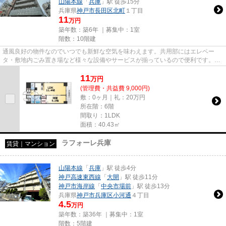
山陽本線
「
兵庫
」駅 徒歩15分
兵庫県
神戸市長田区
北町
１丁目
11
万円
築年数：築6年 ｜募集中：
1室
階数：10階建
通風良好の物件なのでいつでも新鮮な空気を味わえます。共用部にはエレベー
タ・敷地内ごみ置き場など様々な設備やサービスが揃っているので便利です。賃
料11万円の物件です。パソコン...
11
万
円
(管理費・共益費 9,000円)
敷：0ヶ月｜礼：20万円
所在階：6階
間取り：1LDK
面積：40.43㎡
ラフォーレ兵庫
賃貸｜マンション
山陽本線
「
兵庫
」駅 徒歩4分
神戸高速東西線
「
大開
」駅 徒歩11分
神戸市海岸線
「
中央市場前
」駅 徒歩13分
兵庫県
神戸市兵庫区
小河通
４丁目
4.5
万円
築年数：築36年 ｜募集中：
1室
階数：5階建