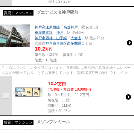
面積：27.25㎡
ブエナビスタ神戸駅前
賃貸｜マンション
神戸高速東西線
「
高速神戸
」駅 徒歩1分
東海道本線
「
神戸
」駅 徒歩6分
神戸市西神・山手線
「
大倉山
」駅 徒歩11分
兵庫県
神戸市兵庫区
西多聞通
１丁目
10.2
万円
築年数：築7年 ｜募集中：
1室
階数：13階建
こちらはマンションタイプになります。共用部には敷地内ごみ置き場・エレベー
タなどが揃っており、とても充実しています。賃料10.2万円の物件です。インタ
ーネットをご利用いただける...
10.2
万
円
(管理費・共益費 10,000円)
敷：0ヶ月｜礼：11.2万円
所在階：11階
間取り：1LDK
面積：30.36㎡
メゾンプレミール
賃貸｜マンション