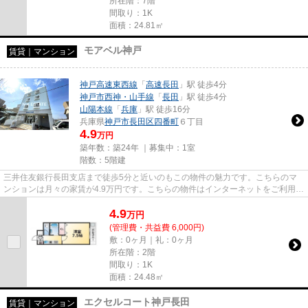
所在階：7階
間取り：1K
面積：24.81㎡
モアベル神戸
賃貸｜マンション
神戸高速東西線
「
高速長田
」駅 徒歩4分
神戸市西神・山手線
「
長田
」駅 徒歩4分
山陽本線
「
兵庫
」駅 徒歩16分
兵庫県
神戸市長田区
四番町
６丁目
4.9
万円
築年数：築24年 ｜募集中：
1室
階数：5階建
三井住友銀行長田支店まで徒歩5分と近いのもこの物件の魅力です。こちらのマ
ンションは月々の家賃が4.9万円です。こちらの物件はインターネットをご利用い
ただけます。当社イチオシの...
4.9
万
円
(管理費・共益費 6,000円)
敷：0ヶ月｜礼：0ヶ月
所在階：2階
間取り：1K
面積：24.48㎡
エクセルコート神戸長田
賃貸｜マンション