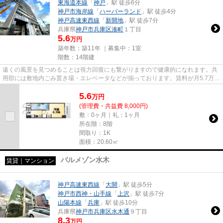
東海道本線
「
神戸
」駅 徒歩6分
神戸市海岸線
「
ハーバーランド
」駅 徒歩4分
神戸高速東西線
「
新開地
」駅 徒歩7分
兵庫県
神戸市兵庫区
湊町
１丁目
5.6
万円
築年数：築11年 ｜募集中：
1室
階数：14階建
遠くの風景を見つめることは視力回復にも繋がりますので健康的になれます。共
用部には敷地内ごみ置き場・エレベータなどが揃っております。賃料が月5.7万円
の物件です。調べ物ラクラク...
5.6
万
円
(管理費・共益費 8,000円)
敷：0ヶ月｜礼：1ヶ月
所在階：8階
間取り：1K
面積：20.60㎡
パルメゾン水木
賃貸｜マンション
神戸高速東西線
「
大開
」駅 徒歩5分
神戸市西神・山手線
「
上沢
」駅 徒歩7分
山陽本線
「
兵庫
」駅 徒歩10分
兵庫県
神戸市兵庫区
水木通
９丁目
8.3
万円