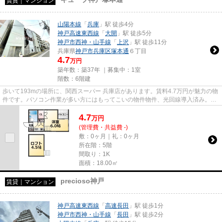
賃貸｜マンション
山陽本線
「
兵庫
」駅 徒歩4分
神戸高速東西線
「
大開
」駅 徒歩5分
神戸市西神・山手線
「
上沢
」駅 徒歩11分
兵庫県
神戸市兵庫区
塚本通
６丁目
4.7
万円
築年数：築37年 ｜募集中：
1室
階数：6階建
歩いて193mの場所に、関西スーパー 兵庫店があります。賃料4.7万円が魅力の物
件です。パソコン作業が多い方にはもってこいの物件物件、光回線導入済み。
「キューブ神戸塚本通」の物件...
4.7
万
円
(管理費・共益費 -)
敷：0ヶ月｜礼：0ヶ月
所在階：5階
間取り：1K
面積：18.00㎡
precioso神戸
賃貸｜マンション
神戸高速東西線
「
高速長田
」駅 徒歩1分
神戸市西神・山手線
「
長田
」駅 徒歩2分